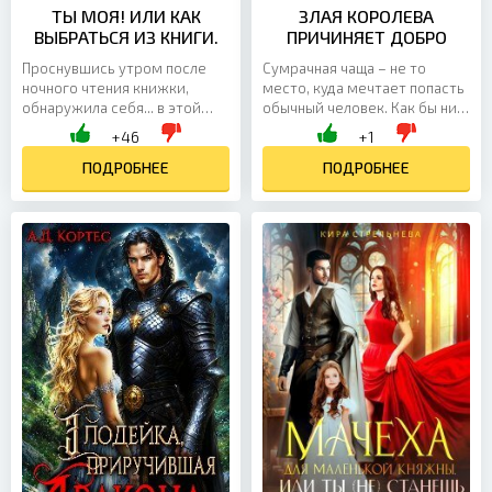
ТЫ МОЯ! ИЛИ КАК
ЗЛАЯ КОРОЛЕВА
ВЫБРАТЬСЯ ИЗ КНИГИ.
ПРИЧИНЯЕТ ДОБРО
Проснувшись утром после
Сумрачная чаща – не то
ночного чтения книжки,
место, куда мечтает попасть
обнаружила себя... в этой
обычный человек. Как бы ни
самой книге! На месте
манил тот своими
+46
+1
нежной слабохарактерной
богатствами, его жуткие и
главной героини, как две
ПОДРОБНЕЕ
злобные обитатели
ПОДРОБНЕЕ
капли...
отпугивают...