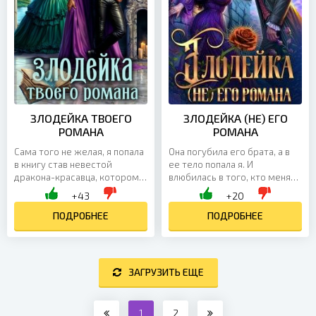
ЗЛОДЕЙКА ТВОЕГО
ЗЛОДЕЙКА (НЕ) ЕГО
РОМАНА
РОМАНА
Сама того не желая, я попала
Она погубила его брата, а в
в книгу став невестой
ее тело попала я. И
дракона-красавца, которому
влюбилась в того, кто меня
по сюжету суждено
ненавидит. Мир вокруг –
+43
+20
полюбить другую. Мне же
точная копия той книги, что я
досталась второстепенная
ПОДРОБНЕЕ
прочла перед своей...
ПОДРОБНЕЕ
роль...
ЗАГРУЗИТЬ ЕЩЕ
1
2