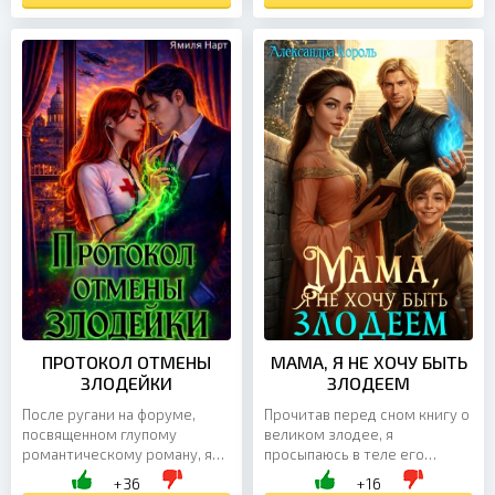
Единственный...
ПРОТОКОЛ ОТМЕНЫ
МАМА, Я НЕ ХОЧУ БЫТЬ
ЗЛОДЕЙКИ
ЗЛОДЕЕМ
После ругани на форуме,
Прочитав перед сном книгу о
посвященном глупому
великом злодее, я
романтическому роману, я
просыпаюсь в теле его
умерла и попала прямиком в
матери - красивой, холодной
+36
+16
будущую бывшую жену
и расчетливой женщины.