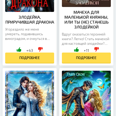
МАЧЕХА ДЛЯ
ЗЛОДЕЙКА,
МАЛЕНЬКОЙ КНЯЖНЫ,
ПРИРУЧИВШАЯ ДРАКОНА
ИЛИ ТЫ (НЕ) СТАНЕШЬ
ЗЛОДЕЙКОЙ
Угораздило же меня
умереть, подавившись
Вдруг оказаться героиней
виноградом, и очнуться в
книги? Легко! Стать мачехой
теле Амелии,
для настоящей злодейки?
второстепенной злодейки из
Проще простого! За шесть
+43
+11
популярной новеллы "Песнь
лет семейной жизни мы с
Лазурного...
ПОДРОБНЕЕ
мужем так и не смогли...
ПОДРОБНЕЕ