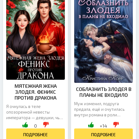
МЯТЕЖНАЯ ЖЕНА
СОБЛАЗНИТЬ ЗЛОДЕЯ В
ЗЛОДЕЯ. ФЕНИКС
ПЛАНЫ НЕ ВХОДИЛО
ПРОТИВ ДРАКОНА
Муж изменил, подруга
Я очнулась в теле
предала, ещё и очутилась
опозоренной невесты
внутри романа в роли
императора — девушки, чья
неудачницы-злодейки. Хуже
судьба уже решена. По
0
+14
было некуда, но мне не
законам Гуиджи меня ждёт
привыкать. План прост:
либо тюрьма, либо смерть.
ПОДРОБНЕЕ
ПОДРОБНЕЕ
спасти...