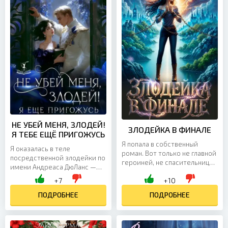
НЕ УБЕЙ МЕНЯ, ЗЛОДЕЙ!
ЗЛОДЕЙКА В ФИНАЛЕ
Я ТЕБЕ ЕЩЁ ПРИГОЖУСЬ
Я попала в собственный
Я оказалась в теле
роман. Вот только не главной
посредственной злодейки по
героиней, не спасительницей
имени Андреаса ДюЛанс —
мира и даже не случайной
той самой, которой по
+7
+10
свидетельницей великих
сюжету уготована
событий. Я стала...
незавидная участь: мешать
ПОДРОБНЕЕ
ПОДРОБНЕЕ
невинной...