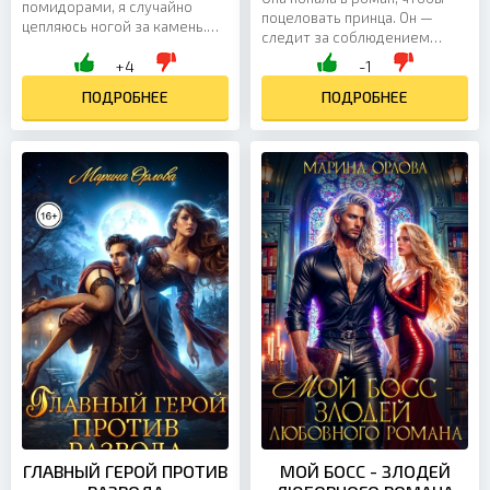
помидорами, я случайно
поцеловать принца. Он —
цепляюсь ногой за камень.
следит за соблюдением
Просыпаюсь уже в древнем
сценария. Вместе они этот
+4
-1
мире, в племени, где живут
сценарий разнесли в пух и
первобытные люди, их...
ПОДРОБНЕЕ
прах. Практичная...
ПОДРОБНЕЕ
ГЛАВНЫЙ ГЕРОЙ ПРОТИВ
МОЙ БОСС - ЗЛОДЕЙ