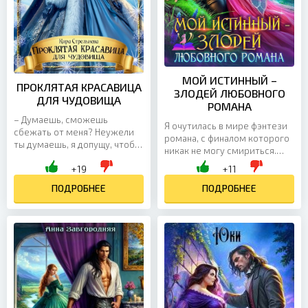
МОЙ ИСТИННЫЙ –
ПРОКЛЯТАЯ КРАСАВИЦА
ЗЛОДЕЙ ЛЮБОВНОГО
ДЛЯ ЧУДОВИЩА
РОМАНА
– Думаешь, сможешь
Я очутилась в мире фэнтези
сбежать от меня? Неужели
романа, с финалом которого
ты думаешь, я допущу, чтобы
никак не могу смириться.
ты досталась другому? Нет,
Местный принц – настоящее
+19
+11
княжна. Ты моя. Я никому
чудовище. Его брак с
тебя не отдам. Самая...
ПОДРОБНЕЕ
принцессой фей кончится...
ПОДРОБНЕЕ