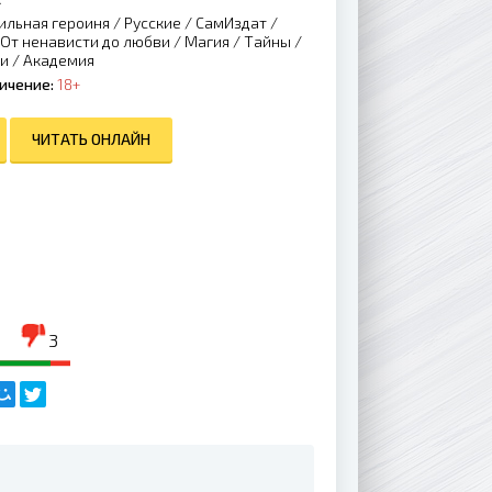
ильная героиня
/
Русские
/
СамИздат
/
От ненависти до любви
/
Магия
/
Тайны
/
зи
/
Академия
ичение:
18+
ЧИТАТЬ ОНЛАЙН
3