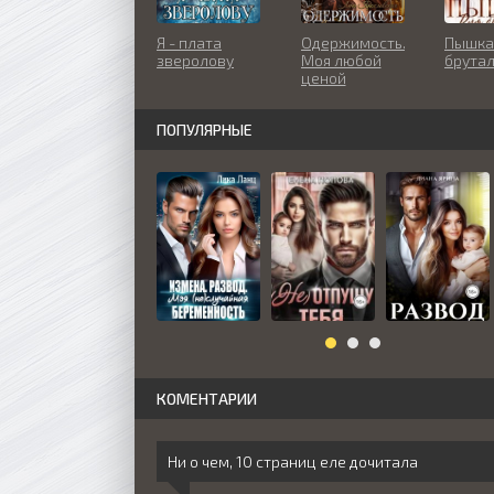
Я - плата
Одержимость.
Пышка
зверолову
Моя любой
брута
ценой
ПОПУЛЯРНЫЕ
КОМЕНТАРИИ
Ни о чем, 10 страниц еле дочитала