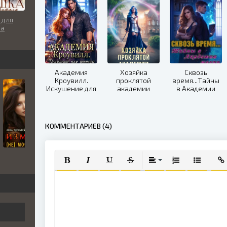
 для
ла
Академия
Хозяйка
Сквозь
Кроувилл.
проклятой
время...Тайны
Искушение для
академии
в Академии
ректора
магии
КОММЕНТАРИЕВ (4)
ПОЛУЖИРНЫЙ
КУРСИВ
ПОДЧЕРКНУТЫЙ
ЗАЧЕРКНУТЫЙ
ВЫРАВНИВАНИЕ
НУМЕРОВАННЫЙ
МАРКИРО
ВСТ