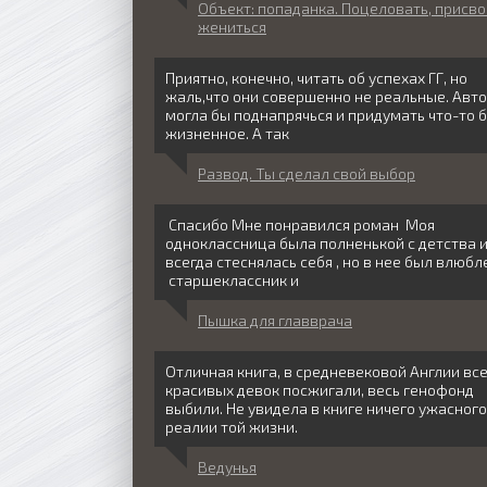
Объект: попаданка. Поцеловать, присво
жениться
Приятно, конечно, читать об успехах ГГ, но
жаль,что они совершенно не реальные. Авт
могла бы поднапрячься и придумать что-то 
жизненное. А так
Развод. Ты сделал свой выбор
Спасибо Мне понравился роман Моя
одноклассница была полненькой с детства 
всегда стеснялась себя , но в нее был влюбл
старшеклассник и
Пышка для главврача
Отличная книга, в средневековой Англии вс
красивых девок посжигали, весь генофонд
выбили. Не увидела в книге ничего ужасного
реалии той жизни.
Ведунья