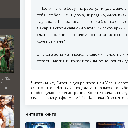
... Проклятых не берут на работу, никуда, даже 
бви
тебя нет больше ни дома, ни родных, учись выж
вь
научилась. И справилась бы, если б однажды м
Дакар. Ректор Академии магии. Высокомерный, 
сдать в полицию, но зачем-то притащил в свою 
хочет от меня?
льно
В тексте есть: магическая академия, властный г
страсть, магия, интриги и тайны, от ненависти 
 в 45.
ка
Читать книгу Сиротка для ректора, или Магия мерт
шенного
фрагментов. Наш сайт предлагает возможность бе
я
необходимости регистрации. Хотите скачать книгу?
скачать книгу в формате FB2. Наслаждайтесь чте
Читайте книги