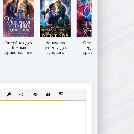
Ущербная для
Ненужная
Феечка с
Темных
невеста для
сердцем
Драконов, или
сурового
дракона -
выжить в
ректора
Софья
Академии
Дашкевич
Магии
 СПИСОК
ВАННЫЙ СПИСОК
АВИТЬ ССЫЛКУ
ВСТАВИТЬ ЗАЩИЩЕННУЮ ССЫЛКУ
ВСТАВИТЬ СМАЙЛИК
ВСТАВКА СКРЫТОГО ТЕКСТА
ВСТАВКА ЦИТАТЫ
ВСТАВКА СПОЙЛЕРА