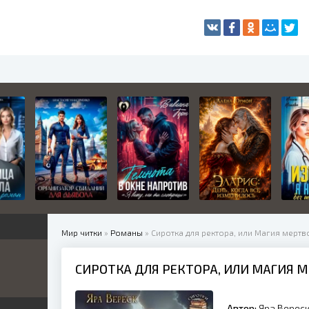
Мир читки
»
Романы
» Сиротка для ректора, или Магия мертв
СИРОТКА ДЛЯ РЕКТОРА, ИЛИ МАГИЯ 
жетные
ница
е
ные
Автор:
Яра Верес