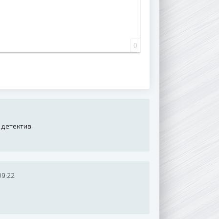
0
 детектив.
09:22