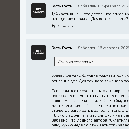
Гость Гость
Добавлен: 02 февраля 202
1/4 часть книги - это детальное описан
наведению порядка. Для кого эта книга?
Ответить
Гость Гость
Добавлен: 16 февраля 2026
Для кого эта книга?
Указан же тег - бытовое фэнтези, оно и
описание дел. Для тех, кого заманало в
Слишком все плохо с вещами в закрытом
проржавели ведра-тазы, выцвели ленты
шляпе мыши гнездо свили. С чего бы, вс
лет ничего такого бы с вещами не прои
этаже, да еще лезть в закрытый шкаф, д
НЕ смогла дочитать, это слишком не пр
Забавно, что у одного автора 70-летняя 
одну кухню неделю отмывать собиралас