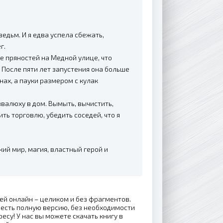
едьм. И я едва успела сбежать,
г.
е пряностей на Медной улице, что
 После пяти лет запустения она больше
нах, а пауки размером с кулак
звалюху в дом. Вымыть, вычистить,
ть торговлю, убедить соседей, что я
кий мир, магия, властный герой и
ей онлайн – целиком и без фрагментов.
есть полную версию, без необходимости
ресу! У нас вы можете скачать книгу в