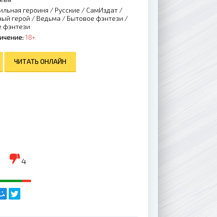
ильная героиня
/
Русские
/
СамИздат
/
ный герой
/
Ведьма
/
Бытовое фэнтези
/
 фэнтези
ичение:
18+
ЧИТАТЬ ОНЛАЙН
4