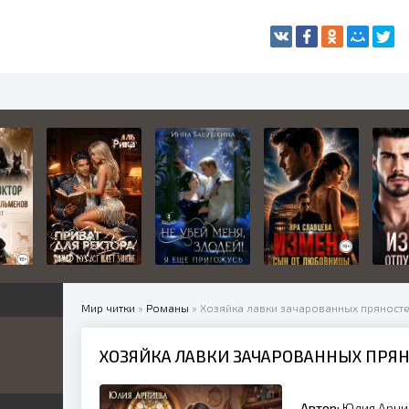
Мир читки
»
Романы
» Хозяйка лавки зачарованных пряност
ХОЗЯЙКА ЛАВКИ ЗАЧАРОВАННЫХ ПРЯ
жетные
ница
е
ные
Автор:
Юлия Арни