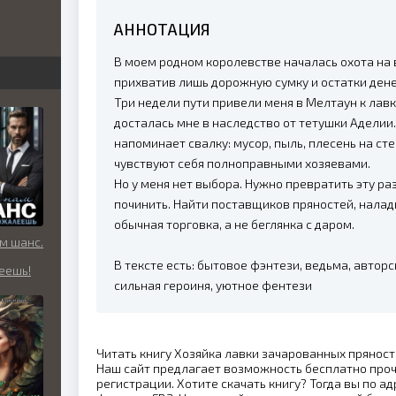
АННОТАЦИЯ
бви
вь
В моем родном королевстве началась охота на в
прихватив лишь дорожную сумку и остатки дене
Три недели пути привели меня в Мелтаун к лавк
досталась мне в наследство от тетушки Аделии.
льно
напоминает свалку: мусор, пыль, плесень на сте
чувствуют себя полноправными хозяевами.
Но у меня нет выбора. Нужно превратить эту ра
починить. Найти поставщиков пряностей, налади
обычная торговка, а не беглянка с даром.
м шанс.
В тексте есть: бытовое фэнтези, ведьма, авторс
еешь!
сильная героиня, уютное фентези
Читать книгу Хозяйка лавки зачарованных пряност
Наш сайт предлагает возможность бесплатно проч
регистрации. Хотите скачать книгу? Тогда вы по ад