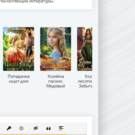
той коллекции литературы.
Попаданка
Хозяйка
Хозяйка
ищет дом
пасеки.
лесопилки, или
Медовый
Забытая жена
бизнес
попаданки