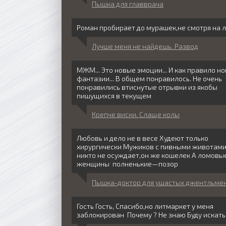
Пышка для главврача
Роман пробирает до мурашек,не смотря на 
Лучше меня не найдешь. Развод
МЖМ... Это новые эмоции... И как правило н
фантазии... В общем понравилось. Не очень
понравились втиснутые отрывки из якобы
пишущихся в текущем
Крепче виски. Слаще колы
Любовь и дело не в весе Худеют только
хирургически Мужиков с пивными животам
никто не осуждает,он же кошелек А ломовы
женщины полненькие—позор
Пышка-доктор для ушастых джентльме
Гость Гость, Спасибо,но литмаркет у меня
заблокирован Почему ? Не знаю Буду искать