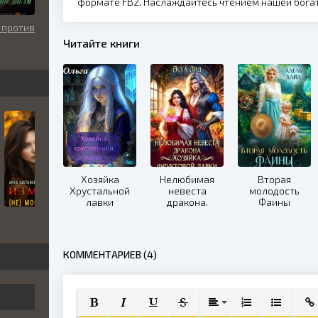
формате FB2. Наслаждайтесь чтением нашей бога
 против
Читайте книги
Хозяйка
Нелюбимая
Вторая
Хрустальной
невеста
молодость
лавки
дракона.
Фаины
Хозяйка
фруктовой
лавки
КОММЕНТАРИЕВ (4)