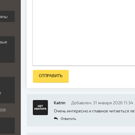
ПОЛУЖИРНЫЙ
КУРСИВ
ПОДЧЕРКНУТЫЙ
ЗАЧЕРКНУТЫЙ
ВЫРАВНИВАНИЕ
НУМЕРОВАННЫЙ
МАРКИРО
ВСТ
ляпы
овые
ОТПРАВИТЬ
и
е
Katrin
Добавлен: 31 января 2026 11:34
нов
Очень интересно и главное читаеться ле
Ответить