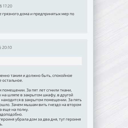
6 17:20
ие грязного дома и предпринятых мер по
 20:10
менно таким и должно быть, спокойное
се остальное.
 помещении. За пят лет сгнили ткани,
 на шляпе в закрытом шкафу, в другой
е находится в закрытом помещении. За пять
зошло. Зачем мышам вить гнездо на втором
а еще на полку.
авдоподобно.
героиня убрала дом за два дня, тут героиня
ь.