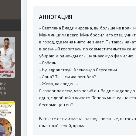
бви
АННОТАЦИЯ
вь
- Светлана Владимировна, вы больше не врач, и
Меня лишили всего. Муж бросил, его отец уничт
в город, где меня никто не знает. Пытаюсь нач
льно
в военный госпиталь, по совместительству сан
убираю, а однажды слышу знакомую фамилию.
- Соболь…
- Ну, здравствуй, Александр Сергеевич.
- Лана? Ты… ты же погибла?
пно
- Жива, как видишь…
ем.
Я говорила всем, что погиб он. За две недели до
тца
одна, с двойней в животе. Теперь мне нужна его
беспомощен он?
В тексте есть: измена, развод, военные, встреча
властный герой, драма