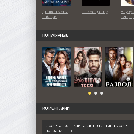
Дракон меня
По соседству
Неукр
забери!
сердц
ПОПУЛЯРНЫЕ
КОМЕНТАРИИ
Сюжета ноль. Как такая пошлятина может
понравиться?