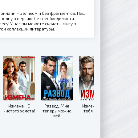
л онлайн – целиком и без фрагментов. Наш
 полную версию, без необходимости
ресу! У нас вы можете скачать книгу в
той коллекции литературы.
Измена... С
Развод. Мне
Измена. Я от
чистого холста!
теперь можно
тебя ухожу
всё