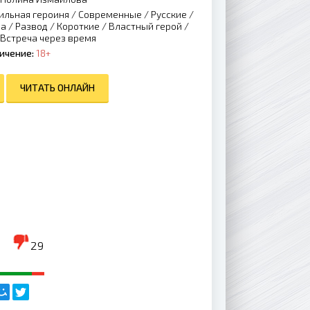
ильная героиня
/
Современные
/
Русские
/
на
/
Развод
/
Короткие
/
Властный герой
/
Встреча через время
ичение:
18+
ЧИТАТЬ ОНЛАЙН
29