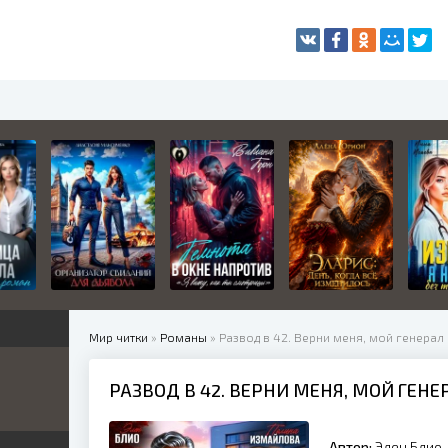
Мир читки
»
Романы
» Развод в 42. Верни меня, мой генерал
РАЗВОД В 42. ВЕРНИ МЕНЯ, МОЙ ГЕНЕ
жетные
ница
е
ные
Автор:
Элен Блио,