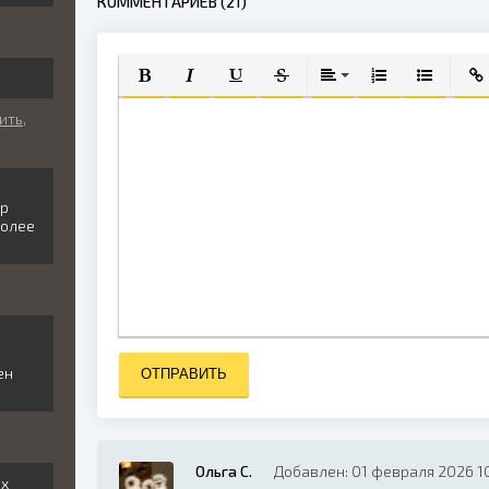
КОММЕНТАРИЕВ (21)
ПОЛУЖИРНЫЙ
КУРСИВ
ПОДЧЕРКНУТЫЙ
ЗАЧЕРКНУТЫЙ
ВЫРАВНИВАНИЕ
НУМЕРОВАННЫЙ
МАРКИРО
ВСТ
ить,
ор
более
и
ен
ОТПРАВИТЬ
Ольга С.
Добавлен: 01 февраля 2026 10
ех