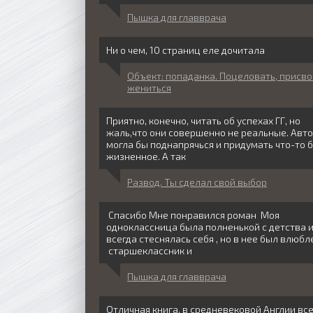
Пышка для главврача
Ни о чем, 10 страниц еле дочитала
Объект: попаданка. Поцеловать, присво
жениться
Приятно, конечно, читать об успехах ГГ, но
жаль,что они совершенно не реальные. Авт
могла бы поднапрячься и придумать что-то 
жизненное. А так
Развод. Ты сделал свой выбор
Спасибо Мне понравился роман Моя
одноклассница была полненькой с детства 
всегда стеснялась себя , но в нее был влюбл
старшеклассник и
Пышка для главврача
Отличная книга, в средневековой Англии вс