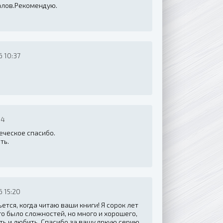
алов.Рекомендую.
 10:37
34
еческое спасибо.
ть.
 15:20
тся, когда читаю ваши книги! Я сорок лет
го было сложностей, но много и хорошего,
ить и любить. Спасибо за вашу яркую серию