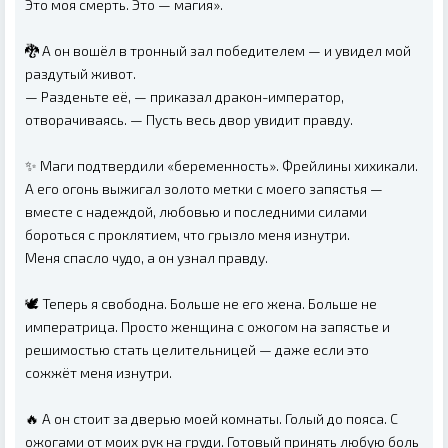
Это моя смерть. Это — магия».
🐉 А он вошёл в тронный зал победителем — и увидел мой
раздутый живот.
— Разденьте её, — приказал дракон-император,
отворачиваясь. — Пусть весь двор увидит правду.
✨ Маги подтвердили «беременность». Фрейлины хихикали.
А его огонь выжигал золото метки с моего запястья —
вместе с надеждой, любовью и последними силами
бороться с проклятием, что грызло меня изнутри.
Меня спасло чудо, а он узнал правду.
🕊️ Теперь я свободна. Больше не его жена. Больше не
императрица. Просто женщина с ожогом на запястье и
решимостью стать целительницей — даже если это
сожжёт меня изнутри.
🔥 А он стоит за дверью моей комнаты. Голый до пояса. С
ожогами от моих рук на груди. Готовый принять любую боль