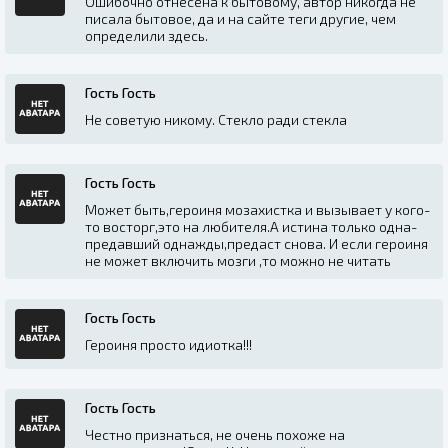
Ошибочно отнесена к бытовому, автор никогда не
писала бытовое, да и на сайте теги другие, чем
определили здесь.
Гость Гость
Не советую никому. Стекло ради стекла
Гость Гость
Может быть,героиня мозахистка и вызывает у кого-
то восторг,это на любителя.А истина только одна-
предавший однажды,предаст снова. И если героиня
не может включить мозги ,то можно не читать
Гость Гость
Героиня просто идиотка!!!
Гость Гость
Честно признаться, не очень похоже на