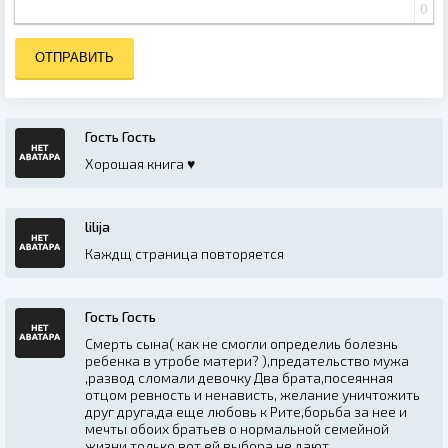
0
ОТПРАВИТЬ
Гость Гость
Хорошая книга ♥️
lilija
Каждщ страница повторяется
Гость Гость
Смерть сына( как не смогли определиь болезнь
ребенка в утробе матери? ),предательство мужа
,развод сломали девочку Два брата,посеянная
отцом ревность и ненависть, желание уничтожить
друг друга,да еще любовь к Рите,борьба за нее и
мечты обоих братьев о нормальной семейной
жизни,только вот ей выбора не дают