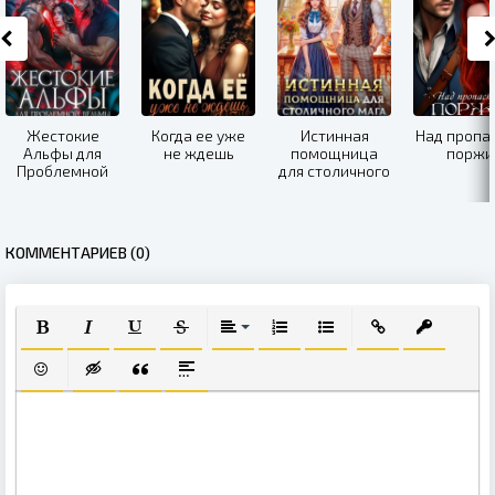
Жестокие
Когда ее уже
Истинная
Над пропа
Альфы для
не ждешь
помощница
поржи
Проблемной
для столичного
Ведьмы
мага
КОММЕНТАРИЕВ (0)
ПОЛУЖИРНЫЙ
КУРСИВ
ПОДЧЕРКНУТЫЙ
ЗАЧЕРКНУТЫЙ
ВЫРАВНИВАНИЕ
НУМЕРОВАННЫЙ СПИСОК
МАРКИРОВАННЫЙ СПИ
ВСТАВИТЬ ССЫЛ
ВСТАВИТЬ
ВСТАВИТЬ СМАЙЛИК
ВСТАВКА СКРЫТОГО ТЕКСТА
ВСТАВКА ЦИТАТЫ
ВСТАВКА СПОЙЛЕРА