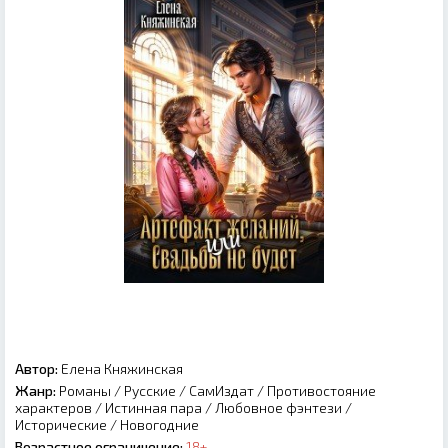
Автор:
Елена Княжинская
Жанр:
Романы
/
Русские
/
СамИздат
/
Противостояние
характеров
/
Истинная пара
/
Любовное фэнтези
/
Исторические
/
Новогодние
Возрастное ограничение:
18+