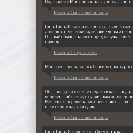
Подскажите Мне понравилась первая часть
Измена. Сын от любовницы
Гость Гость, В жизни все не так. После измен
доверять невозможно, никакие деньги не по
Пъяный обычно наносит вред окружающим -
никогда.
Измена. Отпусти меня
Мне очень понравилось Спасибо вам за рас
Измена. Сын от любовницы
Обычное дело в семье подаётся как скандал
королевской семье, с публичным оповещени
Мелочные переживания описываются как
шекспировская трагедия.
Измена. Сын от любовницы
Гость Гость, Я тоже хотела бы узнать как