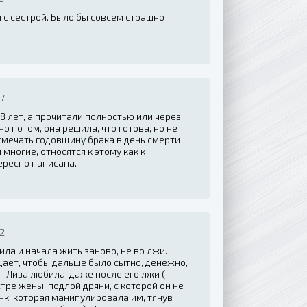
 с сестрой. Было бы совсем страшно
07
 8 лет, а прочитали полностью или через
но потом, она решила, что готова, но не
 отмечать годовщину брака в день смерти
 многие, относятся к этому как к
ересно написана.
22
тила и начала жить заново, не во лжи.
ает, чтобы дальше было сытно, денежно,
. Лиза любила, даже после его лжи (
тре жены, подлой дряни, с которой он не
нк, которая манипулировала им, тянув