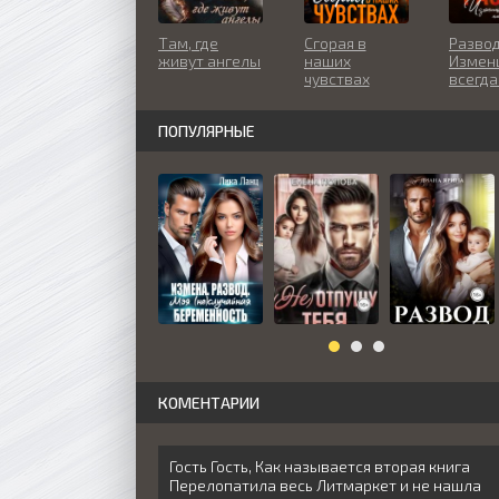
Там, где
Сгорая в
Развод
живут ангелы
наших
Измен
чувствах
всегда
по сче
ПОПУЛЯРНЫЕ
КОМЕНТАРИИ
Гость Гость, Как называется вторая книга
Перелопатила весь Литмаркет и не нашла