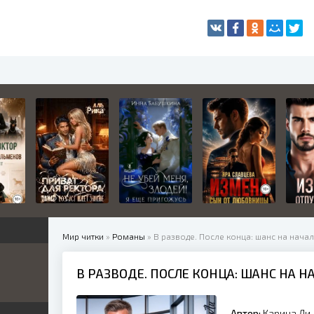
Мир читки
»
Романы
» В разводе. После конца: шанс на нача
В РАЗВОДЕ. ПОСЛЕ КОНЦА: ШАНС НА Н
жетные
ница
е
ные
Автор:
Карина Ли