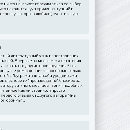
то никто не может гг осуждать за ее выбор.
что находится куча причин, ситуаций и
еловеку, которого любили( пусть и когда-
1
истый литературный язык повествования,
онажей. Впервые за много месяцев чтения
 а искать его другие произведения.Есть
коны,а не ремесленники, способные только
стей с "буграми в штанах"и уродливыми
в в основе их "произведений".Спасибо за
 автору за много месяцев чтения подобных
итанное.Как ни странно, я просто
первого отзыва от другого автора.Мне
ой обоймы"...
6