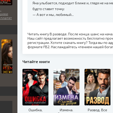
Яна улыбается, подходит ближе и, глядя не на м
будто ставит точку:
.
щики
— А вот и мы, любимый...
 платят
там
Читать книгу В разводе. После конца: шанс на нач
Наш сайт предлагает возможность бесплатно проч
регистрации. Хотите скачать книгу? Тогда вы по ад
формате FB2. Наслаждайтесь чтением нашей бога
Читайте книги
Ошибка,
Измена.
Развод. Все