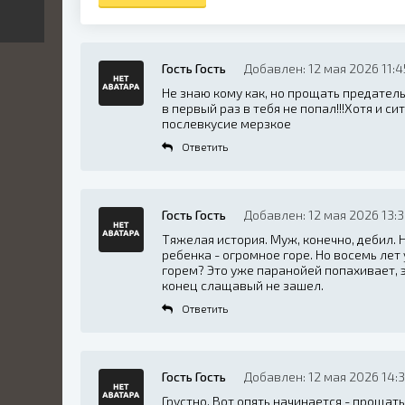
Гость Гость
Добавлен: 12 мая 2026 11:4
Не знаю кому как, но прощать предатель
в первый раз в тебя не попал!!!Хотя и с
послевкусие мерзкое
Ответить
Гость Гость
Добавлен: 12 мая 2026 13:
Тяжелая история. Муж, конечно, дебил. Н
ребенка - огромное горе. Но восемь лет
горем? Это уже паранойей попахивает, э
конец слащавый не зашел.
Ответить
Гость Гость
Добавлен: 12 мая 2026 14:
Грустно. Вот опять начинается - прощать 