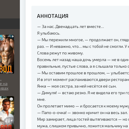
бви
АННОТАЦИЯ
вь
— За нас. Двенадцать лет вместе…
Я улыбаюсь.
— Мы пережили многое, — продолжает он, глядя 
льно
раз. — И неважно, что… мы с тобой не смогли. У
Слова режут по живому.
Восемь лет назад наша дочь умерла — не в один
правильные, пустые слова, а я слышала только о
— Мы оставим прошлое в прошлом, — улыбается
.
И в этот момент распахиваются двери ресторан
е на
Янка — моя сестра, за ней несётся её сын.
ивах
— Димуля! — встаю резко. Я не видела его три 
мне.
Он пролетает мимо — и бросается к моему мужу
— Папо-о-очка! — звонко кричит он на весь зал.
Мир замирает, лица гостей вытягиваются — но я
мужа, слишком привычно, ложится мальчику на 