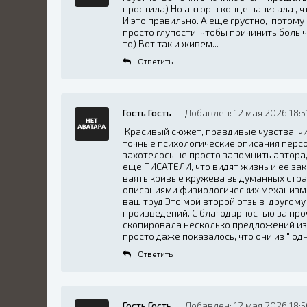
простила) Но автор в конце написала , ч
И это правильно. А еще грустно, потому 
просто глупости, чтобы причинить боль ч
то) Вот так и живем...
Ответить
Гость Гость
Добавлен: 12 мая 2026 18:5
Красивый сюжет, правдивые чувства, ч
точные психологические описания перс
захотелось не просто запомнить автора,
ещё ПИСАТЕЛИ, что видят жизнь и ее за
ваять кривые кружева выдуманных стра
описаниями физиологических механизмо
ваш труд.Это мой второй отзыв другому
произведений. С благодарностью за проч
скопировала несколько предложений из 
просто даже показалось, что они из " одн
Ответить
Гость Гость
Добавлен: 12 мая 2026 18:5