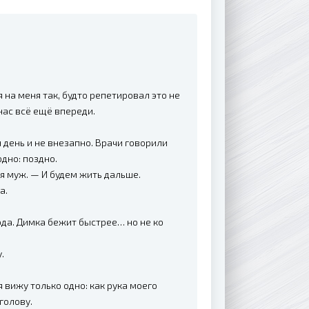
на меня так, будто репетировал это не
 нас всё ещё впереди.
 день и не внезапно. Врачи говорили
дно: поздно.
 муж. — И будем жить дальше.
а.
года. Димка бежит быстрее… но не ко
.
 вижу только одно: как рука моего
голову.