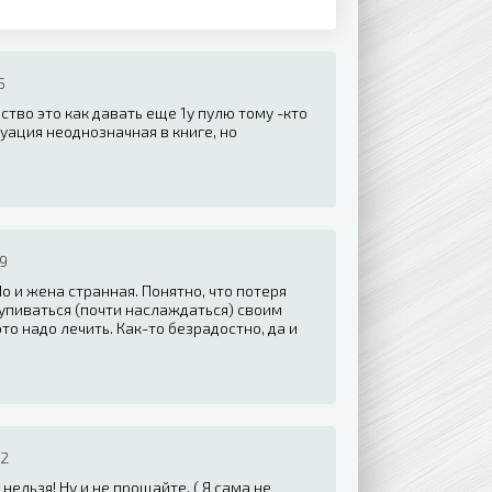
5
ство это как давать еще 1у пулю тому -кто
итуация неоднозначная в книге, но
39
о и жена странная. Понятно, что потеря
 упиваться (почти наслаждаться) своим
то надо лечить. Как-то безрадостно, да и
32
нельзя! Ну и не прощайте. ( Я сама не