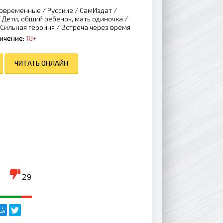
овременные
/
Русские
/
СамИздат
/
/
Дети, общий ребенок, мать одиночка
/
Сильная героиня
/
Встреча через время
ичение:
18+
ЧИТАТЬ ОНЛАЙН
29