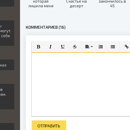
которая
Счастье на
закончилось в
лишила меня
десерт
45
всего
ы
КОММЕНТАРИЕВ (16)
могут.
 себе
ПОЛУЖИРНЫЙ
КУРСИВ
ПОДЧЕРКНУТЫЙ
ЗАЧЕРКНУТЫЙ
ВЫРАВНИВАНИЕ
НУМЕРОВАННЫЙ
МАРКИРО
ВСТ
сказ
 в
ям.
ОТПРАВИТЬ