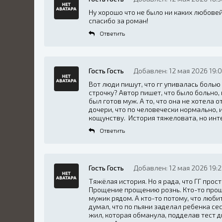
Ну хорошо что не было ни каких любовей
спасибо за роман!
Ответить
Гость Гость
Добавлен: 12 мая 2026 19:
Вот люди пишут, что гг упивалась болью
строчку? Автор пишет, что было больно, 
был готов муж. А то, что она не хотела
дочери, что по человечески нормально, и
кощунству. История тяжеловата, но инт
Ответить
Гость Гость
Добавлен: 12 мая 2026 19:
Тяжёлая история. Но я рада, что ГГ прос
Прощение прощению рознь. Кто-то прощ
мужик рядом. А кто-то потому, что любит
думал, что по пьяни заделал ребенка сес
жил, которая обманула, подделав тест д