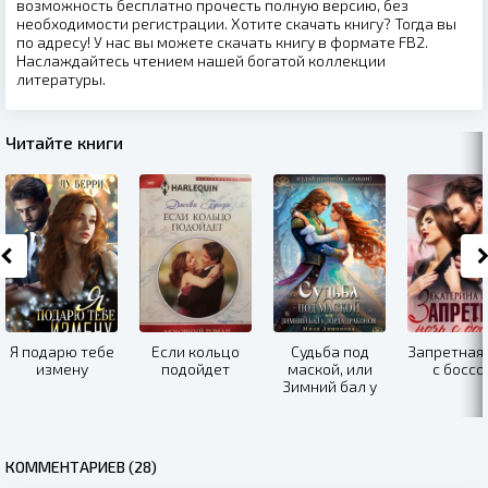
возможность бесплатно прочесть полную версию, без
необходимости регистрации. Хотите скачать книгу? Тогда вы
по адресу! У нас вы можете скачать книгу в формате FB2.
Наслаждайтесь чтением нашей богатой коллекции
литературы.
Читайте книги
Я подарю тебе
Если кольцо
Судьба под
Запретная 
измену
подойдет
маской, или
с боссо
Зимний бал у
лорда
драконов
КОММЕНТАРИЕВ (28)