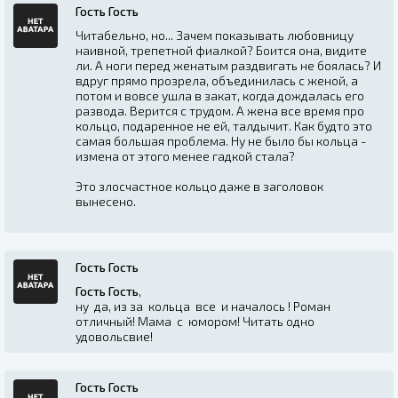
Гость Гость
Читабельно, но... Зачем показывать любовницу
наивной, трепетной фиалкой? Боится она, видите
ли. А ноги перед женатым раздвигать не боялась? И
вдруг прямо прозрела, объединилась с женой, а
потом и вовсе ушла в закат, когда дождалась его
развода. Верится с трудом. А жена все время про
кольцо, подаренное не ей, талдычит. Как будто это
самая большая проблема. Ну не было бы кольца -
измена от этого менее гадкой стала?
Это злосчастное кольцо даже в заголовок
вынесено.
Гость Гость
Гость Гость
,
ну да, из за кольца все и началось ! Роман
отличный! Мама с юмором! Читать одно
удовольсвие!
Гость Гость