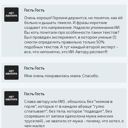
Гость Гость
Очень хорошо! Героиня держится, но понятно, как ей
больно и дышать тяжело. И фразы короткие
создают это напряжение. Надоели упоминания ИИ.
Вы хоть почитали про особенности таких текстов?
Был проведен эксперимент, в котором ученые (!)
смогли определить правильно только 50%
подобных текстов. А тут каждый второй эксперт -
все, что непонятно, это ИИ. Автору респект!!!
Гость Гость
Мне очень понравилась мама. Спасибо.
Гость Гость
Слава автору или ИИ) , обошлось без "комков в
горле", которые гг в каждом абзаце "гулко
сглатывает", без тела, которое "подводит", без
созревших от запаха одеколона мужа женских
труселей) , не хватило от мужа - почему, что хотел, о
чем жалел