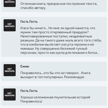
Отличная книга, прекрасное построение текста,
спасибо автору.
Гость Гость
И все бы ничего... Но мне ли одной кажется, что
мужик там просто откровенный придурок?
Немотивированные поступки, неадекватные
реакции. Да на такого даже жаль всего того стëба,
что в изобилии вылетает изо рта героини и еë
мамаши. Ну совершенно безликий тухлый
персонаж, просто как кукла для пихания и битья...
Ежик
Понравилось...кто бы что ни говорил. . Книга
выходит в топ популярных. Рекомендую
Гость Гость
Хорошо изложенная поучительная история!
Понравилось!