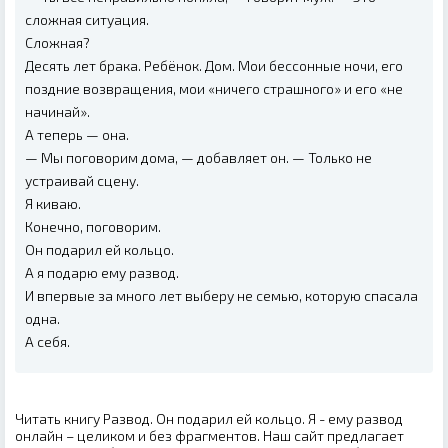
сложная ситуация.
Сложная?
Десять лет брака. Ребёнок. Дом. Мои бессонные ночи, его
поздние возвращения, мои «ничего страшного» и его «не
начинай».
А теперь — она.
— Мы поговорим дома, — добавляет он. — Только не
устраивай сцену.
Я киваю.
Конечно, поговорим.
Он подарил ей кольцо.
А я подарю ему развод.
И впервые за много лет выберу не семью, которую спасала
одна.
А себя.
Читать книгу Развод. Он подарил ей кольцо. Я - ему развод
онлайн – целиком и без фрагментов. Наш сайт предлагает