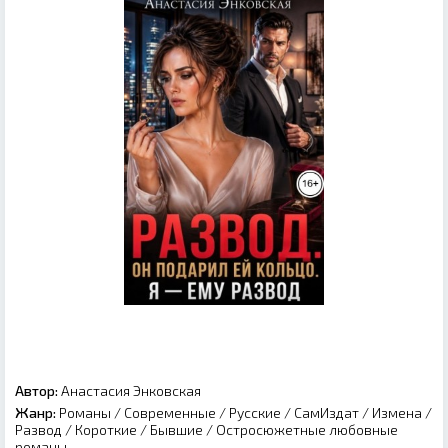
Автор:
Анастасия Энковская
Жанр:
Романы
/
Современные
/
Русские
/
СамИздат
/
Измена
/
Развод
/
Короткие
/
Бывшие
/
Остросюжетные любовные
романы