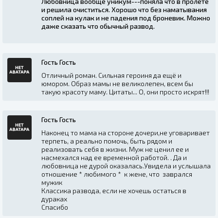
Любовница вообще уникум---поняла что в пролете
и решила очиститься. Хорошо что без наматывания
соплей на кулак и не падения под броневик. Можно
даже сказать что обычный развод.
Гость Гость
Отличный роман. Сильная героиня да ещё и
юмором. Образ мамы не великолепен, всем бы
такую красоту маму. Цитаты... О, они просто искрят!!!
Гость Гость
Наконец то мама на стороне дочери,не уговаривает
терпеть, а реально помочь, быть рядом и
реализовать себя в жизни. Муж не ценил ее и
насмехался над ее временной работой. . Да и
любовница не дурой оказалась.Увидела и услышала
отношение * любимого * к жене, что заврался
мужик
Классика развода, если не хочешь остаться в
дураках
Спасибо