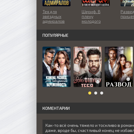
Тея для
Шериф. В
Развед
звёздных
плену
прице
адмиралов
молодого
шейха
ПОПУЛЯРНЫЕ
КОМЕНТАРИИ
Как-то всё очень тяжело и тоскливо в роман
даже, вроде бы, счастливый конец не избав