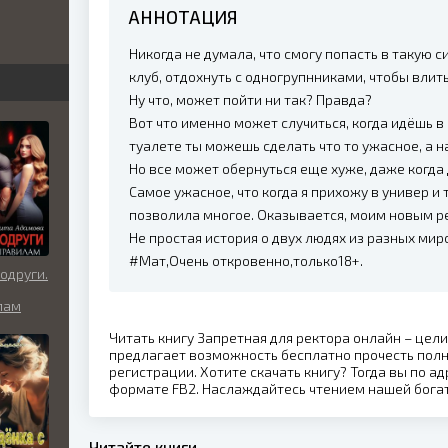
АННОТАЦИЯ
бви
Никогда не думала, что смогу попасть в такую с
вь
клуб, отдохнуть с одногрупнниками, чтобы влить
Ну что, может пойти ни так? Правда?
Вот что именно может случиться, когда идёшь в 
туалете ты можешь сделать что то ужасное, а на
льно
Но все может обернуться еще хуже, даже когда 
Самое ужасное, что когда я прихожу в универ и
позволила многое. Оказывается, моим новым р
Не простая история о двух людях из разных мир
#Мат,Очень откровенно,только18+.
одруги.
лам
Читать книгу Запретная для ректора онлайн – цел
предлагает возможность бесплатно прочесть пол
регистрации. Хотите скачать книгу? Тогда вы по ад
формате FB2. Наслаждайтесь чтением нашей бога
Читайте книги