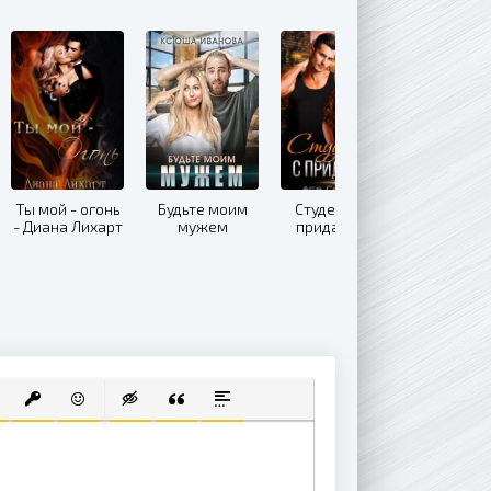
Ты мой - огонь
Будьте моим
Студентка с
- Диана Лихарт
мужем
приданным
 СПИСОК
ВАННЫЙ СПИСОК
АВИТЬ ССЫЛКУ
ВСТАВИТЬ ЗАЩИЩЕННУЮ ССЫЛКУ
ВСТАВИТЬ СМАЙЛИК
ВСТАВКА СКРЫТОГО ТЕКСТА
ВСТАВКА ЦИТАТЫ
ВСТАВКА СПОЙЛЕРА