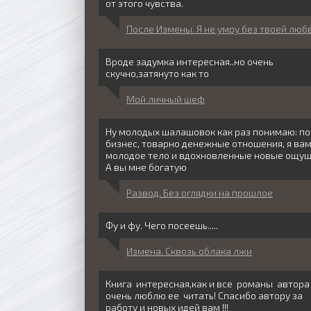
от этого чувства.
После Измены. Я не умру без твоей люб
Вроде задумка интересная..но очень
скучно,затянуто как то
Мой личный шеф
Ну молодых шалашовок как раз понимаю: по
бизнес, товарно денежные отношения, я ва
молодое тело и вдохновленные новые ощущ
А вы мне богатую
Развод. Без оглядки на прошлое
Фу и фу. Чего посеешь.....
Измена. Сквозь облака лжи
Книга интересная,как и все романы автора 
очень люблю ее читать! Спасибо автору за
работу и новых идей вам !!!