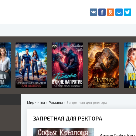
Мир читки
»
Романы
» Запретная для ректора
ЗАПРЕТНАЯ ДЛЯ РЕКТОРА
жетные
ница
е
ные
Автор:
Софья Кры