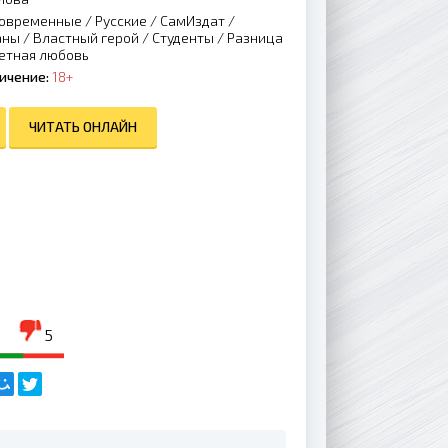
овременные
/
Русские
/
СамИздат
/
аны
/
Властный герой
/
Студенты
/
Разница
етная любовь
ичение:
18+
ЧИТАТЬ ОНЛАЙН
5