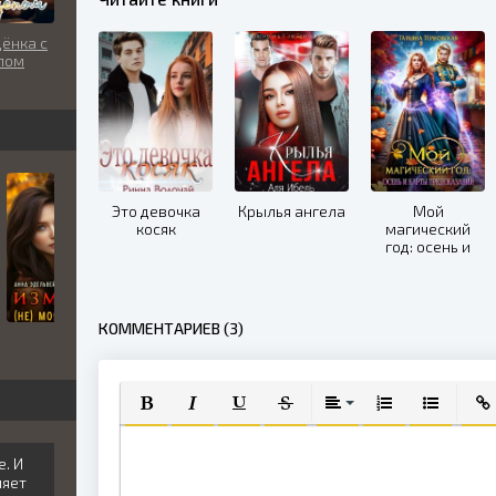
ёнка с
пом
Это девочка
Крылья ангела
Мой
косяк
магический
год: осень и
карты
предсказаний
КОММЕНТАРИЕВ (3)
ПОЛУЖИРНЫЙ
КУРСИВ
ПОДЧЕРКНУТЫЙ
ЗАЧЕРКНУТЫЙ
ВЫРАВНИВАНИЕ
НУМЕРОВАННЫЙ
МАРКИРО
ВСТ
е. И
ляет