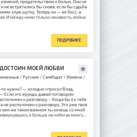
 изменой, предательством и болью. Они не
и не встретились бы снова, если бы судьба
ними злую шутку. Теперь он — её босс, а
ая. И между ними только ненависть, война
ПОДРОБНЕЕ
ЕДОСТОИН МОЕЙ ЛЮБВИ
еменные / Русские / СамИздат / Измена /
-то нужно? — холодно спросил Влад,
 — Если это ерунда, давай поговорим
расположен к разговору. – Когда бы я к тебе
да не расположен к разговору. Это уже твоя
о чем же таком важном ты хочешь со мной
азвернувшись и больше не избегая моего...