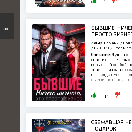
-1
БЫВШИЕ. НИЧЕГ
еких
ПРОСТО БИЗНЕ
Жанр:
Романы / Совр
/ Бывшие / Босс и п
Описание:
Я ушла от 
спасти его. Теперь 
корыстной особой, в
знает. Три года я сх
вот, когда я уже гото
сталкивает нас лицом
+14
СБЕЖАВШАЯ НЕВ
ПОДАРОК