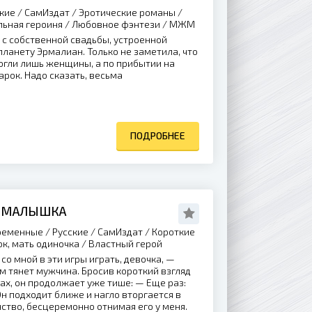
кие / СамИздат / Эротические романы /
ильная героиня / Любовное фэнтези / МЖМ
 с собственной свадьбы, устроенной
планету Эрмалиан. Только не заметила, что
огли лишь женщины, а по прибытии на
арок. Надо сказать, весьма
ПОДРОБНЕЕ
Я МАЛЫШКА
еменные / Русские / СамИздат / Короткие
ок, мать одиночка / Властный герой
со мной в эти игры играть, девочка, —
 тянет мужчина. Бросив короткий взгляд
ках, он продолжает уже тише: — Еще раз:
Он подходит ближе и нагло вторгается в
ство, бесцеремонно отнимая его у меня.