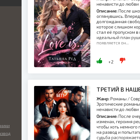
ненависти до любви
я
я
Описание:
После школ
ка
оглянувшись. Вперед
иры
й
долгожданная свобод
ник
которое слишком хо
кая
нный
стал её пропуском в 
ка
идеальный план руши
икий
появляется он...
ские
ый
+2
ские
ы
льные
ие
ТРЕТИЙ В НАШ
нные
ные
Жанр:
Романы / Совр
ские
Эротические романы 
ные
ненависти до любви
Описание:
После очер
а
изменах, героиня реш
о
аники
чтобы хоть немного 
на развод и попытать
азвод
ие
судьба распоряжаетс