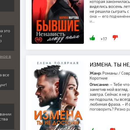
которая закончилась
виделись восемь лет 
не решила сыграть с 
она — его подчинённ
и...
ла это
и
+17
р
акое в
ИЗМЕНА. ТЫ Н
Жанр:
Романы / Совр
а все
Короткие
Описание:
– Тебе что
унг!
заметив мой взгляд.
завтра. Сейчас я не 
ни подошла, ты всег
любимая фраза. – И 
поговорить? Резко р
авании
ства