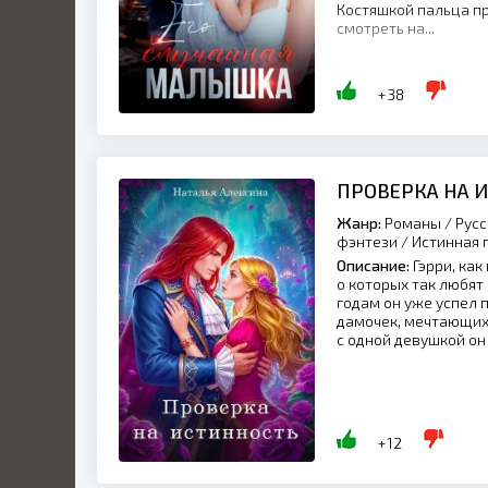
Костяшкой пальца п
смотреть на...
+38
ПРОВЕРКА НА 
Жанр:
Романы / Русс
фэнтези / Истинная 
Описание:
Гэрри, как
о которых так любят
годам он уже успел 
дамочек, мечтающих 
с одной девушкой он и
+12