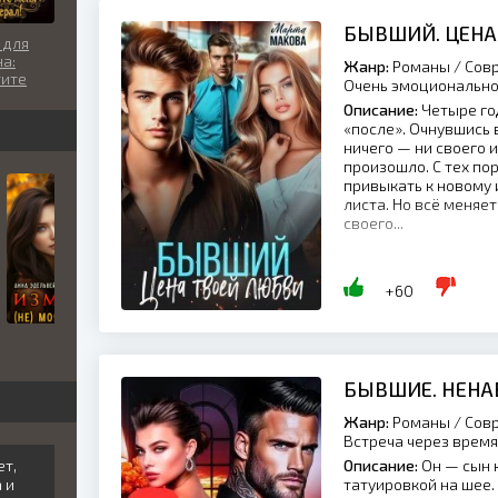
БЫВШИЙ. ЦЕНА
 для
а:
Жанр:
Романы / Совр
тите
Очень эмоционально
Описание:
Четыре год
л!
«после». Очнувшись 
ничего — ни своего и
произошло. С тех по
привыкать к новому 
листа. Но всё меняет
своего...
+60
БЫВШИЕ. НЕНА
Жанр:
Романы / Совр
Встреча через врем
ет,
Описание:
Он — сын 
 и
татуировкой на шее.