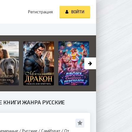
Регистрация
ВОЙТИ
Е КНИГИ ЖАНРА РУССКИЕ
еменные / Русские / СамИздат / От