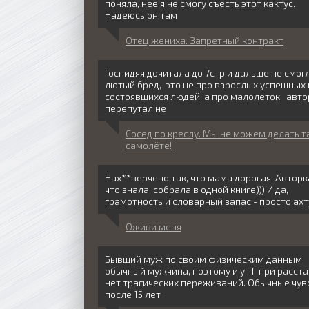
поняла, нее я не смогу съесть этот кактус.
Надеюсь он там
Отец жениха. Запретный контракт
Госпидяя дочитала до 7стр и дальше не смог
лютый бред, это не про взрослых успешных 
состоявшихся людей, а про малолеток, авто
перепутал не
Сосед по креслу. Мы не можем делать т
самолёте!
Нах**верчено так, что мама дорогая. Авторк
что знала, собрала в одной книге))) И да,
грамотность и словарный запас - просто ахт
Оживи меня
Бывший муж по своим физическим данным
обычный мужчина, поэтому и у ГГ при расст
нет трагических переживаний. Обычные чув
после 15 лет