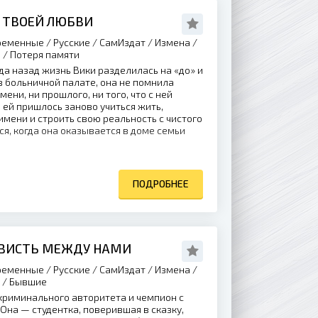
 ТВОЕЙ ЛЮБВИ
еменные / Русские / СамИздат / Измена /
 / Потеря памяти
а назад жизнь Вики разделилась на «до» и
в больничной палате, она не помнила
мени, ни прошлого, ни того, что с ней
р ей пришлось заново учиться жить,
имени и строить свою реальность с чистого
ся, когда она оказывается в доме семьи
ПОДРОБНЕЕ
ВИСТЬ МЕЖДУ НАМИ
еменные / Русские / СамИздат / Измена /
я / Бывшие
криминального авторитета и чемпион с
 Она — студентка, поверившая в сказку,