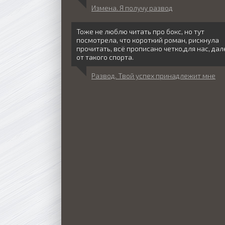
Измена. Я получу развод
Тоже не люблю читать про бокс, но тут
посмотрела, что короткий роман, рискнула
прочитать, всё прописано четко,для нас, дал
от такого спорта.
Развод. Твой успех принадлежит мне