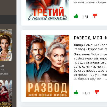
незнакомцем оборачив
бви
вь
+31
льно
РАЗВОД. МОЯ 
Жанр:
Романы / Совр
Развод / Взрослые г
Описание:
Люба случ
трубке нежный голо
правда становится о
ая
семью, муж изменял 
на
быстро превращается
 мужа
откровенное унижени
выбирает другое —...
+123