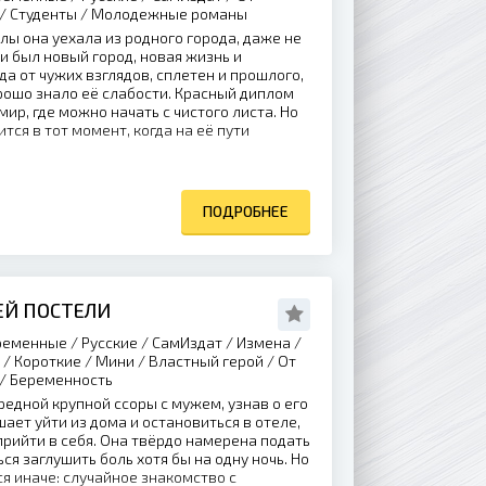
 / Студенты / Молодежные романы
ы она уехала из родного города, даже не
и был новый город, новая жизнь и
а от чужих взглядов, сплетен и прошлого,
рошо знало её слабости. Красный диплом
мир, где можно начать с чистого листа. Но
тся в тот момент, когда на её пути
ПОДРОБНЕЕ
ЕЙ ПОСТЕЛИ
еменные / Русские / СамИздат / Измена /
/ Короткие / Мини / Властный герой / От
 / Беременность
едной крупной ссоры с мужем, узнав о его
ает уйти из дома и остановиться в отеле,
прийти в себя. Она твёрдо намерена подать
ся заглушить боль хотя бы на одну ночь. Но
я иначе: случайное знакомство с