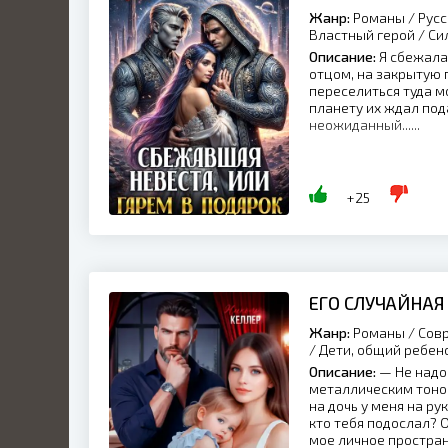
Жанр:
Романы / Русс
Властный герой / С
Описание:
Я сбежала
отцом, на закрытую 
переселиться туда м
планету их ждал под
неожиданный......
+25
ЕГО СЛУЧАЙНА
Жанр:
Романы / Совр
/ Дети, общий ребен
Описание:
— Не надо 
металлическим тоном
на дочь у меня на ру
кто тебя подослал? 
мое личное простран