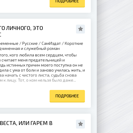
ПОДРОБНЕЕ
О ЛИЧНОГО, ЭТО
С
еменные / Русские / СамИздат / Короткие
одчиненная и служебный роман
того, кого любила всем сердцем, чтобы
он считает меня предательницей и
едь истинных причин моего поступка он не
одила с ума от боли и заново училась жить, и
ва начать с чистого листа, судьба снова
 к лицу. Тот, о ком нельзя было даже...
ПОДРОБНЕЕ
ЕСТА, ИЛИ ГАРЕМ В