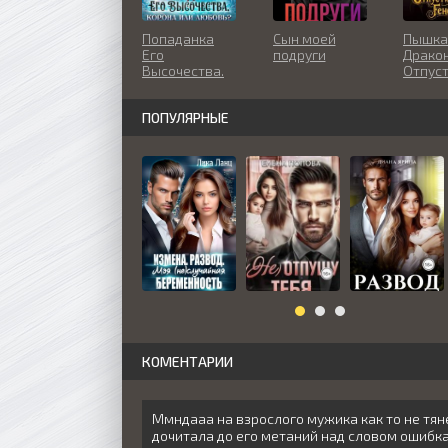
Попаданка
Сын моей
Пышка
Его
подруги
Дракон
Высочества.
Отпус
Корона или
меня,
любовь?
Генера
ПОПУЛЯРНЫЕ
КОМЕНТАРИИ
Ммндааа на взрослого мужика как то не тян
дочитала до его метаний над словом ошибка