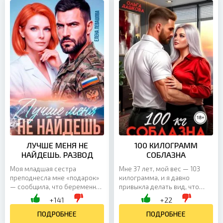
ЛУЧШЕ МЕНЯ НЕ
100 КИЛОГРАММ
НАЙДЕШЬ. РАЗВОД
СОБЛАЗНА
Моя младшая сестра
Мне 37 лет, мой вес — 103
преподнесла мне «подарок»
килограмма, и я давно
— сообщила, что беременна
привыкла делать вид, что
от моего мужа. С улыбкой.
меня это не задевает. У меня
+141
+22
При нём. При моей матери,
успешная карьера, высокая
которая решила, что так...
ПОДРОБНЕЕ
должность и репутация...
ПОДРОБНЕЕ