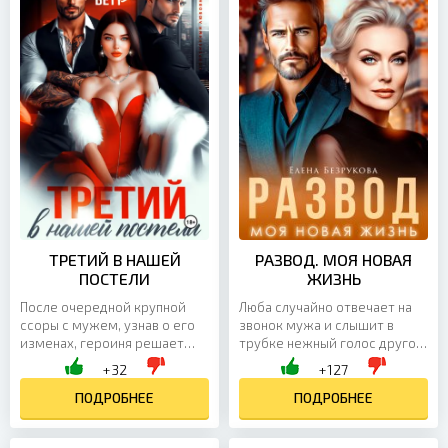
ТРЕТИЙ В НАШЕЙ
РАЗВОД. МОЯ НОВАЯ
ПОСТЕЛИ
ЖИЗНЬ
После очередной крупной
Люба случайно отвечает на
ссоры с мужем, узнав о его
звонок мужа и слышит в
изменах, героиня решает
трубке нежный голос другой
уйти из дома и остановиться
женщины. Несколько фраз —
+32
+127
в отеле, чтобы хоть немного
и правда становится
прийти в себя. Она...
ПОДРОБНЕЕ
очевидной: пока она...
ПОДРОБНЕЕ