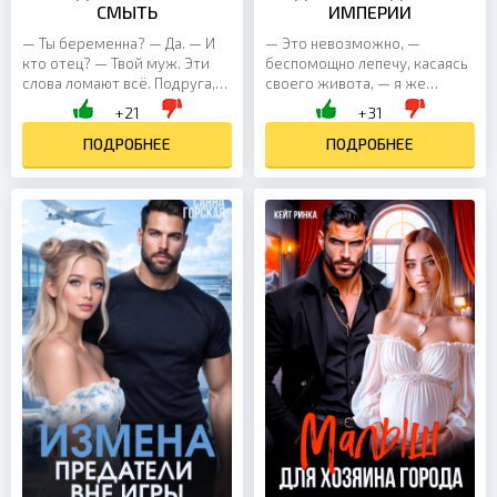
СМЫТЬ
ИМПЕРИИ
— Ты беременна? — Да. — И
— Это невозможно, —
кто отец? — Твой муж. Эти
беспомощно лепечу, касаясь
слова ломают всё. Подруга,
своего живота, — я же
которой доверяла. Муж,
девственница. — Ваша
+21
+31
которого любила. Семь лет
девственность на месте. Но и
надежд, врачей,...
ПОДРОБНЕЕ
беременность тоже...
ПОДРОБНЕЕ