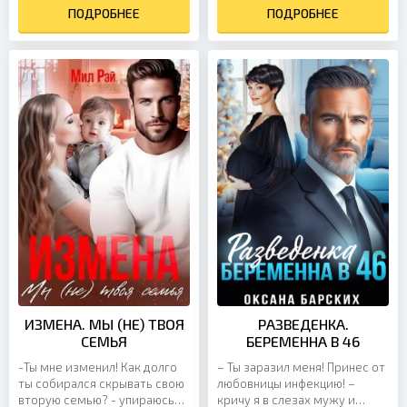
мне мозги выносить!...
ПОДРОБНЕЕ
в ответ. Нет, девушка
ПОДРОБНЕЕ
конечно...
ИЗМЕНА. МЫ (НЕ) ТВОЯ
РАЗВЕДЕНКА.
СЕМЬЯ
БЕРЕМЕННА В 46
-Ты мне изменил! Как долго
– Ты заразил меня! Принес от
ты собирался скрывать свою
любовницы инфекцию! –
вторую семью? - упираюсь
кричу я в слезах мужу и