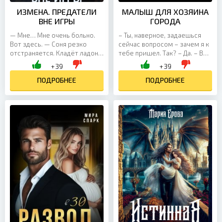
ИЗМЕНА. ПРЕДАТЕЛИ
МАЛЫШ ДЛЯ ХОЗЯИНА
ВНЕ ИГРЫ
ГОРОДА
— Мне… Мне очень больно.
– Ты, наверное, задаешься
Вот здесь. — Соня резко
сейчас вопросом – зачем я к
отстраняется. Кладёт ладонь
тебе пришел. Так? – Да. – Вот
на свою грудь в районе
и мне интересно, как ты
+39
+39
сердца. — А ты только
оказалась на месте подарка
больней делаешь. Отпусти,...
ПОДРОБНЕЕ
по вызову? – Я...
ПОДРОБНЕЕ