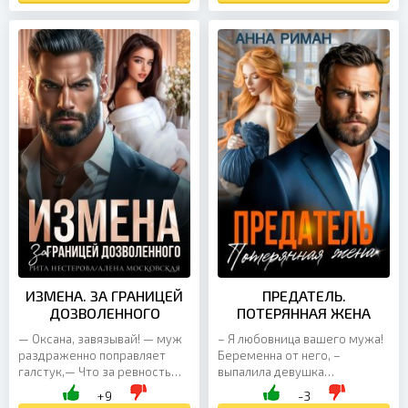
ИЗМЕНА. ЗА ГРАНИЦЕЙ
ПРЕДАТЕЛЬ.
ДОЗВОЛЕННОГО
ПОТЕРЯННАЯ ЖЕНА
— Оксана, завязывай! — муж
– Я любовница вашего мужа!
раздраженно поправляет
Беременна от него, –
галстук,— Что за ревность
выпалила девушка
такая? Мы с Аллой уже семь
скороговоркой и выпятила
+9
-3
лет как в разводе! Хватит
живот. Я только рассмеялась