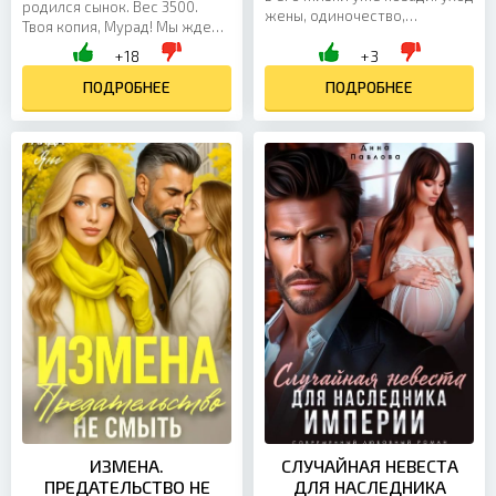
родился сынок. Вес 3500.
жены, одиночество,
Твоя копия, Мурад! Мы ждем
зависимость. Но когда он
тебя, наш папулик!» - читаю
+18
+3
бросает Вайлет, свою
смс-ку в телефоне моего
давнюю любовницу, все...
горячо любимого...
ПОДРОБНЕЕ
ПОДРОБНЕЕ
ИЗМЕНА.
СЛУЧАЙНАЯ НЕВЕСТА
ПРЕДАТЕЛЬСТВО НЕ
ДЛЯ НАСЛЕДНИКА