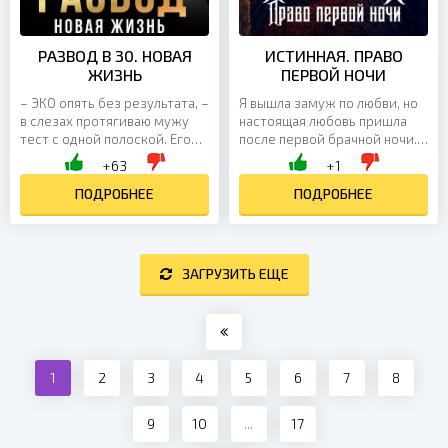
РАЗВОД В 30. НОВАЯ
ИСТИННАЯ. ПРАВО
ЖИЗНЬ
ПЕРВОЙ НОЧИ
– ЭКО опять без результата, –
Я вышла замуж по любви, но
в слезах протягиваю мужу
настоящая любовь пришла
тест с одной полоской. Его
после первой брачной ночи.
лицо облегченно
По древнему обычаю, эту
+63
+1
разглаживается: – Да? Ну и
ночь я провела не с мужем, а
хорошо. Так будет проще....
ПОДРОБНЕЕ
в объятиях...
ПОДРОБНЕЕ
ЗАГРУЗИТЬ ЕЩЕ
1
2
3
4
5
6
7
8
9
10
...
17