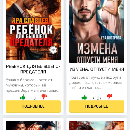
РЕБЁНОК ДЛЯ БЫВШЕГО-
ИЗМЕНА. ОТПУСТИ МЕНЯ
ПРЕДАТЕЛЯ
Подарок от лучшей подруги
Узнав о беременности от
должен был стать символом
мужчины, который её
любви и счастья.
предал, Вера мечтала только
Трогательное видео о моей
об одном — исчезнуть и
+8
+107
истории с любимым мужем
начать всё заново. Но у его
— разве могло быть что-то...
новой невесты и её...
ПОДРОБНЕЕ
ПОДРОБНЕЕ