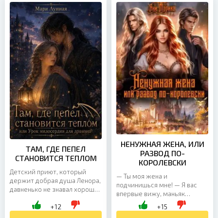
НЕНУЖНАЯ ЖЕНА, ИЛИ
ТАМ, ГДЕ ПЕПЕЛ
РАЗВОД ПО-
СТАНОВИТСЯ ТЕПЛОМ
КОРОЛЕВСКИ
Детский приют, который
— Ты моя жена и
держит добрая душа Ленора,
подчинишься мне! — Я вас
давненько не знавал хороших
впервые вижу, маньяк
времён. Крыша прохудилась,
средневековый, — фыркнула,
+12
+15
дети ходят в обносках, а еды
сдув прядь волос. — Не пугай
едва-едва...