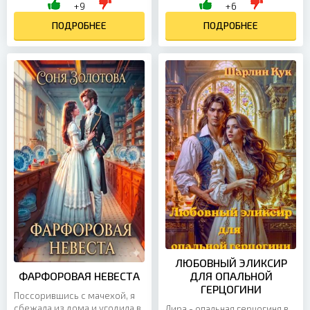
типом: огненным магом
+9
+6
обитаемого космоса. Когда-
Пиррианом Праймусом.
то на Земле нас называли...
ПОДРОБНЕЕ
Каждый из нас хотел эту
ПОДРОБНЕЕ
лавку...
ЛЮБОВНЫЙ ЭЛИКСИР
ФАРФОРОВАЯ НЕВЕСТА
ДЛЯ ОПАЛЬНОЙ
ГЕРЦОГИНИ
Поссорившись с мачехой, я
сбежала из дома и угодила в
Лира - опальная герцогиня в