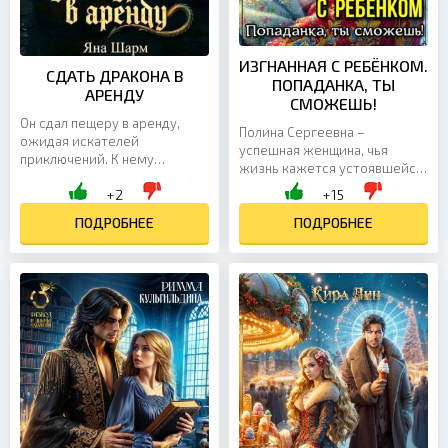
ИЗГНАННАЯ С РЕБЁНКОМ.
СДАТЬ ДРАКОНА В
ПОПАДАНКА, ТЫ
АРЕНДУ
СМОЖЕШЬ!
Он сдал пещеру в аренду,
Полина Сергеевна –
ожидая искателей
успешная женщина, чья
приключений. К нему
жизнь кажется устоявшейся,
приехала сыроварка с тремя
но один неожиданный вечер
+2
+15
котлами и нулевой верой в
всё меняет. Пятьдесят лет,
магию. Игнис,
ПОДРОБНЕЕ
одиночество, усталость – и...
ПОДРОБНЕЕ
могущественный...