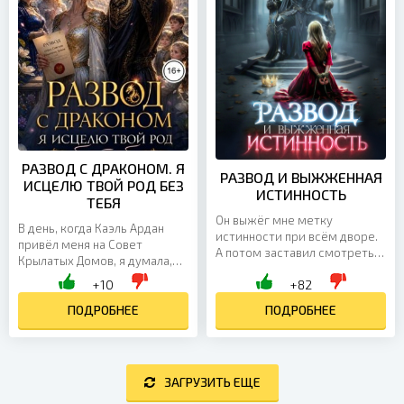
РАЗВОД С ДРАКОНОМ. Я
РАЗВОД И ВЫЖЖЕННАЯ
ИСЦЕЛЮ ТВОЙ РОД БЕЗ
ИСТИННОСТЬ
ТЕБЯ
Он выжёг мне метку
В день, когда Каэль Ардан
истинности при всём дворе.
привёл меня на Совет
А потом заставил смотреть,
Крылатых Домов, я думала,
как казнят моего
что ещё остаюсь его женой.
+10
+82
«любовника». 🖤 Но самая
Ошиблась. Он потребовал
жестокая месть для
развода. Его род обвинил...
ПОДРОБНЕЕ
ПОДРОБНЕЕ
императора — это...
ЗАГРУЗИТЬ ЕЩЕ