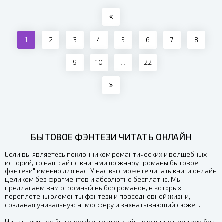
1
2
3
4
5
6
7
8
9
10
...
22
БЫТОВОЕ ФЭНТЕЗИ ЧИТАТЬ ОНЛАЙН
Если вы являетесь поклонником романтических и волшебных
историй, то наш сайт с книгами по жанру "романы бытовое
фэнтези" именно для вас. У нас вы сможете читать книги онлайн
целиком без фрагментов и абсолютно бесплатно. Мы
предлагаем вам огромный выбор романов, в которых
переплетены элементы фэнтези и повседневной жизни,
создавая уникальную атмосферу и захватывающий сюжет.
Читать лучшее бытовое фэнтези онлайн всю книгу целиком без