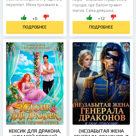
переплет. Меня призвали в
городе, где балом правит
другой мир и заставили
магия. Сама девушка
работать продавщицей, без
происходит из древнего
+6
+12
надежды на свободу и...
рода артефакторов, но ее
ПОДРОБНЕЕ
дар уже многие годы как...
ПОДРОБНЕЕ
КЕКСИК ДЛЯ ДРАКОНА,
(НЕ)ЗАБЫТАЯ ЖЕНА