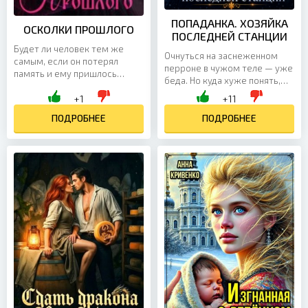
ПОПАДАНКА. ХОЗЯЙКА
ОСКОЛКИ ПРОШЛОГО
ПОСЛЕДНЕЙ СТАНЦИИ
Будет ли человек тем же
Очнуться на заснеженном
самым, если он потерял
перроне в чужом теле — уже
память и ему пришлось
беда. Но куда хуже понять,
начинать жить заново?
что теперь у тебя чужое имя,
+1
+11
Возможно ли, восстановив
чужая вина и месяц на то,
воспоминания, стать
ПОДРОБНЕЕ
чтобы исправить...
ПОДРОБНЕЕ
прошлой собой...