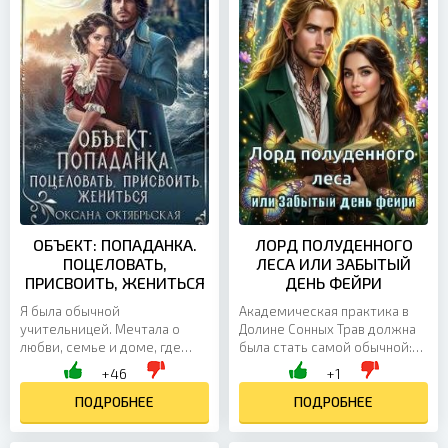
ОБЪЕКТ: ПОПАДАНКА.
ЛОРД ПОЛУДЕННОГО
ПОЦЕЛОВАТЬ,
ЛЕСА ИЛИ ЗАБЫТЫЙ
ПРИСВОИТЬ, ЖЕНИТЬСЯ
ДЕНЬ ФЕЙРИ
Я была обычной
Академическая практика в
учительницей. Мечтала о
Долине Сонных Трав должна
любви, семье и доме, где
была стать самой обычной:
всегда будет тепло и уютно.
зарисовки редких растений,
+46
+1
Но одна прогулка с
наблюдения за лесными
коллегами на Хэллоуин
ПОДРОБНЕЕ
светлячками и скучные...
ПОДРОБНЕЕ
перевернула мою...