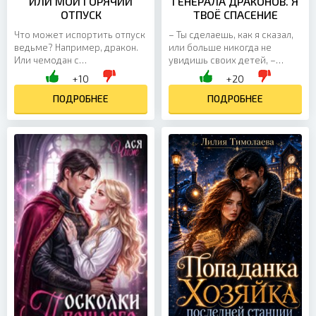
ИЛИ МОЙ ГОРЯЧИЙ
ГЕНЕРАЛА ДРАКОНОВ. Я
ОТПУСК
ТВОЁ СПАСЕНИЕ
Что может испортить отпуск
– Ты сделаешь, как я сказал,
ведьме? Например, дракон.
или больше никогда не
Или чемодан с
увидишь своих детей, –
подозрительным
процедил муж. – Ясно тебе,
+10
+20
содержимым. Или они оба. Я
Сиара? – Это и твои дети
не хотела втягиваться в
ПОДРОБНЕЕ
тоже, Гидеон, – с...
ПОДРОБНЕЕ
решение чужих...