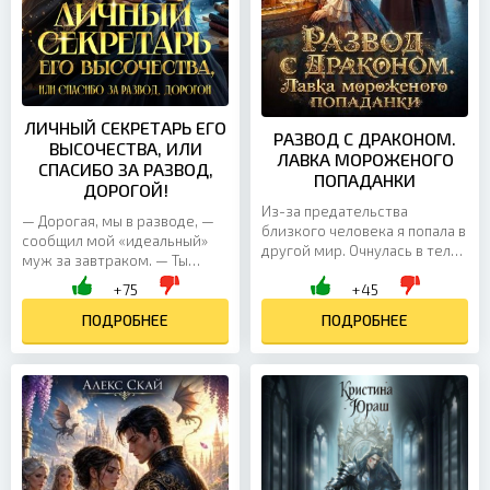
ЛИЧНЫЙ СЕКРЕТАРЬ ЕГО
РАЗВОД С ДРАКОНОМ.
ВЫСОЧЕСТВА, ИЛИ
ЛАВКА МОРОЖЕНОГО
СПАСИБО ЗА РАЗВОД,
ПОПАДАНКИ
ДОРОГОЙ!
Из-за предательства
— Дорогая, мы в разводе, —
близкого человека я попала в
сообщил мой «идеальный»
другой мир. Очнулась в теле
муж за завтраком. — Ты
жены дракона и тут же была
сухарь. Бездушный человек
+75
+45
поймана на измене с его
и… — он окинул меня
братом! Властный муж...
оценивающим взглядом, — ни
ПОДРОБНЕЕ
ПОДРОБНЕЕ
на...