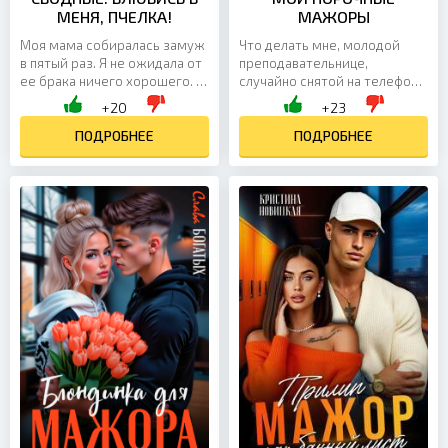
МЕНЯ, ПЧЕЛКА!
МАЖОРЫ
Моя мама собиралась замуж
Что делать мне, молодой
в пятый раз. Я не ожидала от
преподавательнице,
ее брака ничего хорошего. А
случайно снятой на телефон в
от своего сводного брата и
весьма неприглядном виде?
+20
+23
вовсе хотела держаться
Да еще и двумя студентами! А
подальше. Мы же...
ПОДРОБНЕЕ
эти наглые порочные...
ПОДРОБНЕЕ