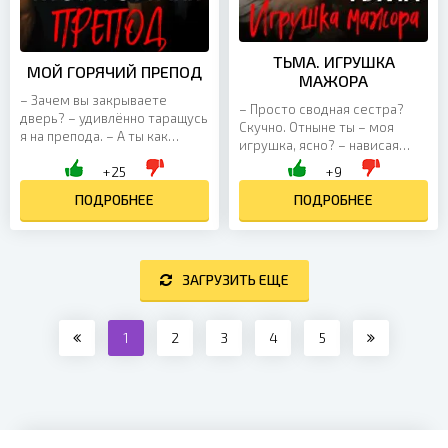
ТЬМА. ИГРУШКА
МОЙ ГОРЯЧИЙ ПРЕПОД
МАЖОРА
– Зачем вы закрываете
– Просто сводная сестра?
дверь? – удивлённо таращусь
Скучно. Отныне ты – моя
я на препода. – А ты как
игрушка, ясно? – нависая
думаешь? Не маленькая
надо мной, заявляет мажор.
+25
+9
вроде бы уже, – хмыкает
– Рабство уже давно
Владислав Романович и...
ПОДРОБНЕЕ
отменили. Кажется, у тебя...
ПОДРОБНЕЕ
ЗАГРУЗИТЬ ЕЩЕ
1
2
3
4
5