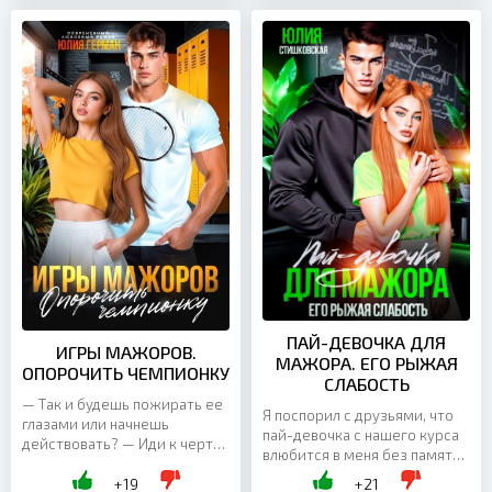
ПАЙ-ДЕВОЧКА ДЛЯ
ИГРЫ МАЖОРОВ.
МАЖОРА. ЕГО РЫЖАЯ
ОПОРОЧИТЬ ЧЕМПИОНКУ
СЛАБОСТЬ
— Так и будешь пожирать ее
Я поспорил с друзьями, что
глазами или начнешь
пай-девочка с нашего курса
действовать? — Иди к черту!
влюбится в меня без памяти.
Она девушка брата, —
И ничего, что она шарахается
+19
+21
отворачиваюсь, стараясь не