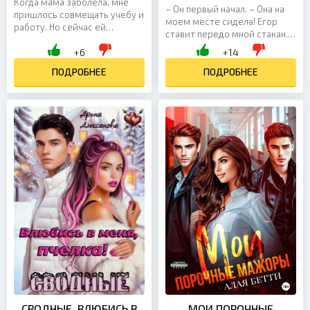
Когда мама заболела, мне
– Он первый начал. – Она на
пришлось совмещать учебу и
моем месте сидела! Егор
работу. Но сейчас ей
ставит передо мной стакан. –
поставили неизлечимую
Слушайте, а ведь эта энергия
+6
+14
болезнь и теперь мне нужны
взаимного уничтожения –
средства, чтобы хоть...
ПОДРОБНЕЕ
страшная сила....
ПОДРОБНЕЕ
СВОДНЫЕ. ВЛЮБИСЬ В
МОИ ПОРОЧНЫЕ