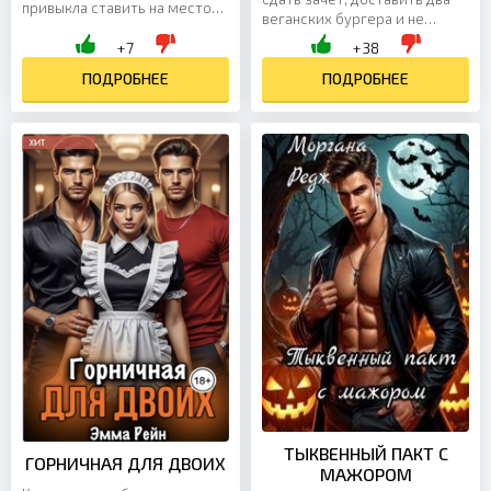
привыкла ставить на место
веганских бургера и не
тех, кто зазнался. Их первая
помереть от жары. Я
+7
+38
встреча — вспышка
блестяще провалилась по
раздражения. Вторая —...
ПОДРОБНЕЕ
всем пунктам, когда мой...
ПОДРОБНЕЕ
ТЫКВЕННЫЙ ПАКТ С
ГОРНИЧНАЯ ДЛЯ ДВОИХ
МАЖОРОМ