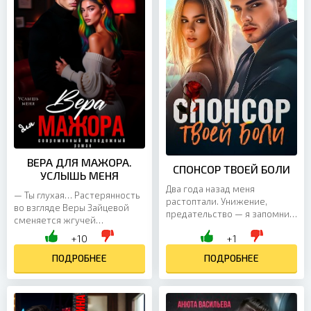
ВЕРА ДЛЯ МАЖОРА.
СПОНСОР ТВОЕЙ БОЛИ
УСЛЫШЬ МЕНЯ
Два года назад меня
— Ты глухая… Растерянность
растоптали. Унижение,
во взгляде Веры Зайцевой
предательство — я запомнил
сменяется жгучей
каждую секунду. Не забыл. Не
ненавистью. — Надо же, —
+10
+1
простил. И, возможно… всё
она выплевывает слова, как
ещё не разлюбил ту самую...
отравленные пули, и...
ПОДРОБНЕЕ
ПОДРОБНЕЕ