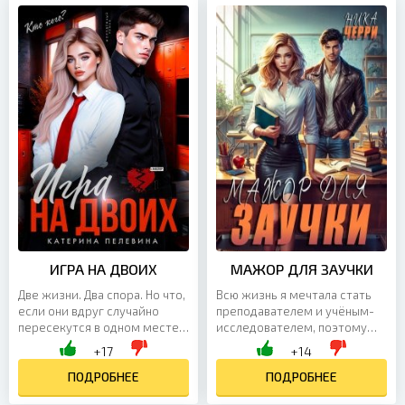
ИГРА НА ДВОИХ
МАЖОР ДЛЯ ЗАУЧКИ
Две жизни. Два спора. Но что,
Всю жизнь я мечтала стать
если они вдруг случайно
преподавателем и учёным-
пересекутся в одном месте в
исследователем, поэтому
одно время? – Пф-ф-ф… Я,
после окончания института
+17
+14
если захочу, эту выскочку
поступила в аспирантуру. Я
завалю за две...
ПОДРОБНЕЕ
уверенно шла к своей...
ПОДРОБНЕЕ