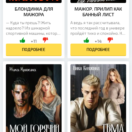
БЛОНДИНКА ДЛЯ
МАЖОР. ПРИЛИП КАК
МАЖОРА
БАННЫЙ ЛИСТ
— Куда ты прешь?! Жить
А ведь я так рассчитывала,
надоело?! Из шикарной
что последний год в универе
спортивной машины, которая
пройдёт тихо и спокойно. Но
только что облила меня с ног
нет. Святослав Гордеев!
+11
+14
до головы грязью,
Единственный, кто
выскакивает мажор -
ПОДРОБНЕЕ
покушается на мою...
ПОДРОБНЕЕ
высокий...