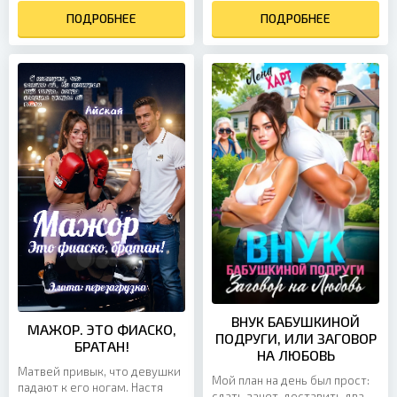
от парней, как от
смотреть на девчонку. — И...
ПОДРОБНЕЕ
прокажённых. Так...
ПОДРОБНЕЕ
ВНУК БАБУШКИНОЙ
МАЖОР. ЭТО ФИАСКО,
ПОДРУГИ, ИЛИ ЗАГОВОР
БРАТАН!
НА ЛЮБОВЬ
Матвей привык, что девушки
Мой план на день был прост:
падают к его ногам. Настя
сдать зачет, доставить два