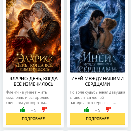
ЭЛАРИС: ДЕНЬ, КОГДА
ИНЕЙ МЕЖДУ НАШИМИ
ВСЁ ИЗМЕНИЛОСЬ
СЕРДЦАМИ
Флейм не умеет жить
По воле судьбы юная девушка
медленно и осторожно —
становится женой
слишком уж коротка
загадочного герцога —
человеческая жизнь, чтобы
холодного, властного и
+4
+4
тратить её на бесконечные
скрытного мужчины, рядом с
сомнения. Если любить, то
ПОДРОБНЕЕ
которым легко потеряться и
ПОДРОБНЕЕ
отчаянно....
почти...