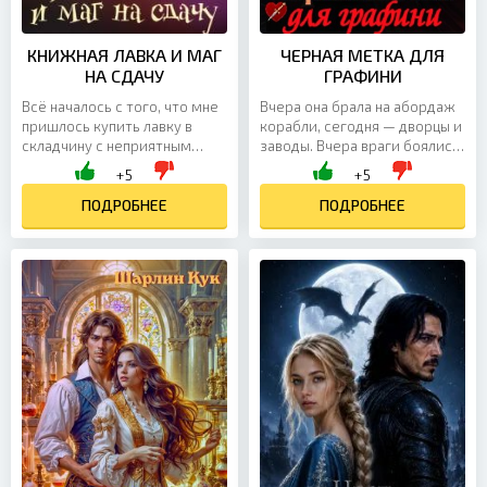
КНИЖНАЯ ЛАВКА И МАГ
ЧЕРНАЯ МЕТКА ДЛЯ
НА СДАЧУ
ГРАФИНИ
Всё началось с того, что мне
Вчера она брала на абордаж
пришлось купить лавку в
корабли, сегодня — дворцы и
складчину с неприятным
заводы. Вчера враги боялись
типом: огненным магом
её «Чёрной метки», сегодня
+5
+5
Пиррианом Праймусом.
— улыбки на балу. Но титул —
Каждый из нас хотел эту
ПОДРОБНЕЕ
не защита,...
ПОДРОБНЕЕ
лавку...