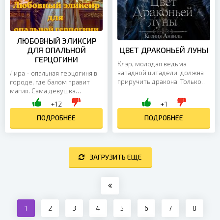
ЛЮБОВНЫЙ ЭЛИКСИР
ДЛЯ ОПАЛЬНОЙ
ЦВЕТ ДРАКОНЬЕЙ ЛУНЫ
ГЕРЦОГИНИ
Клэр, молодая ведьма
западной цитадели, должна
Лира - опальная герцогиня в
приручить дракона. Только
городе, где балом правит
так она сможет встать в один
магия. Сама девушка
ряд со своими сокурсниками,
происходит из древнего
+12
+1
которые в скором...
рода артефакторов, но ее
дар уже многие годы как...
ПОДРОБНЕЕ
ПОДРОБНЕЕ
ЗАГРУЗИТЬ ЕЩЕ
1
2
3
4
5
6
7
8