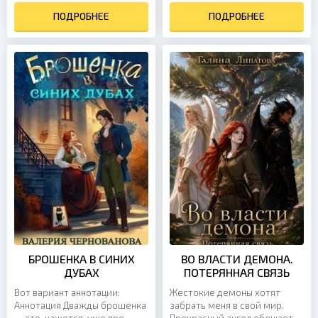
шести годам он уже успел
где действуют совсем
порядком устать...
ПОДРОБНЕЕ
другие законы, а привычная...
ПОДРОБНЕЕ
БРОШЕНКА В СИНИХ
ВО ВЛАСТИ ДЕМОНА.
ДУБАХ
ПОТЕРЯННАЯ СВЯЗЬ
Вот вариант аннотации:
Жестокие демоны хотят
Аннотация Дважды брошенка
забрать меня в свой мир.
— это, кажется, уже про
Прекрасный ангел обещает