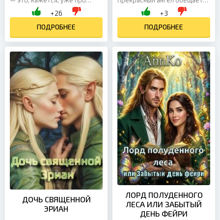
меня. Сначала изменил
спасти. А кто-то третий уже
+26
+3
парень, потом муж. Правда,
вышел на охоту — и его цель
муж был не моим, а Элианы...
ПОДРОБНЕЕ
явно не оставить в...
ПОДРОБНЕЕ
ЛОРД ПОЛУДЕННОГО
ДОЧЬ СВЯЩЕННОЙ
ЛЕСА ИЛИ ЗАБЫТЫЙ
ЭРИАН
ДЕНЬ ФЕЙРИ