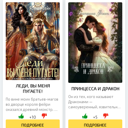
ЛЕДИ, ВЫ МЕНЯ
ПРИНЦЕССА И ДРАКОН
ПУГАЕТЕ!
Он из тех, кого называют
По вине моих братьев-магов
Драконами —
во дворце короля фейри
самоуверенный, язвительный
оказался древний монстр. И
и совершенно не похожий на
теперь, чтобы просто
+10
+5
героя, которому хочется
остаться в живых, мне
доверить свою жизнь. Но
приходится изображать из
ПОДРОБНЕЕ
ПОДРОБНЕЕ
выбора у...