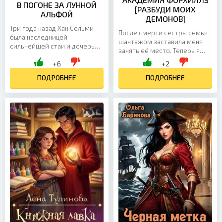
В ПОГОНЕ ЗА ЛУННОЙ
[РАЗБУДИ МОИХ
АЛЬФОЙ
ДЕМОНОВ]
Три года назад Хан Сольми
После смерти сестры семья
была наследницей
шантажом заставила меня
сильнейшей стаи и дочерью
занять её место. Теперь я
убитого альфы. В одну ночь
должна посещать занятия в
+6
+2
она лишилась семьи, дома и
элитной закрытой школе,
имени. Теперь она живёт в...
ПОДРОБНЕЕ
присутствовать на всех...
ПОДРОБНЕЕ