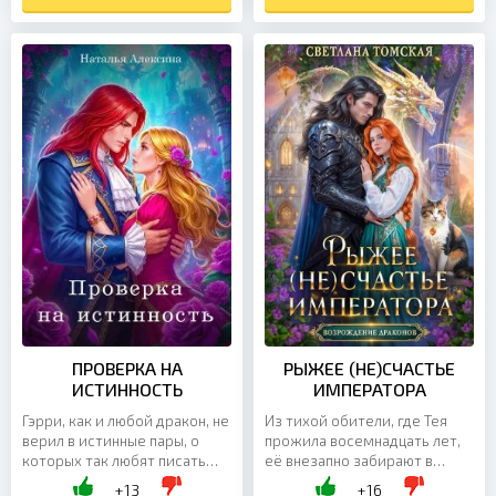
себя...
ПРОВЕРКА НА
РЫЖЕЕ (НЕ)СЧАСТЬЕ
ИСТИННОСТЬ
ИМПЕРАТОРА
Гэрри, как и любой дракон, не
Из тихой обители, где Тея
верил в истинные пары, о
прожила восемнадцать лет,
которых так любят писать
её внезапно забирают в
газетчики. К своим двадцати
Академию стихий — в мир,
+13
+16