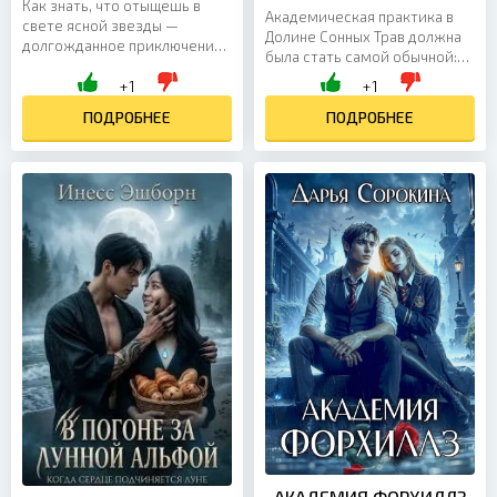
Как знать, что отыщешь в
Академическая практика в
свете ясной звезды —
Долине Сонных Трав должна
долгожданное приключение
была стать самой обычной:
или любовь, от которой
зарисовки редких растений,
+1
+1
невозможно сбежать?
наблюдения за лесными
История начинается в
ПОДРОБНЕЕ
светлячками и скучные...
ПОДРОБНЕЕ
чертогах Лорда...
АКАДЕМИЯ ФОРХИЛЛЗ