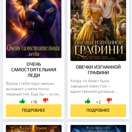
ОЧЕНЬ
ОВЕЧКИ ИЗГНАННОЙ
САМОСТОЯТЕЛЬНАЯ
ГРАФИНИ
ЛЕДИ
Когда-то Аннет была
Фраза «тебе пора замуж»
завидной невестой —
вызывает у меня почти
единственной дочерью
нервный тик. Ещё бы — если
известного графа, чьё имя
бы не бабушка, которая
+18
+2
открывало перед ней все
столько лет прятала меня от
двери. Но прошлое осталось
матримониальных планов...
ПОДРОБНЕЕ
ПОДРОБНЕЕ
позади, и...