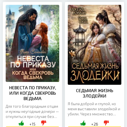
НЕВЕСТА ПО ПРИКАЗУ,
СЕДЬМАЯ ЖИЗНЬ
ИЛИ КОГДА СВЕКРОВЬ
ЗЛОДЕЙКИ
ВЕДЬМА
Я была доброй и глупой, но
Для того благородным отцам
меня выставили злодейкой и
и нужны неугодные дочери —
убили. Через множество
откупиться при случае без
перерождений я вновь
ощутимых потерь. По
+15
+26
вернулась в самое первое
приказу отдать в жены