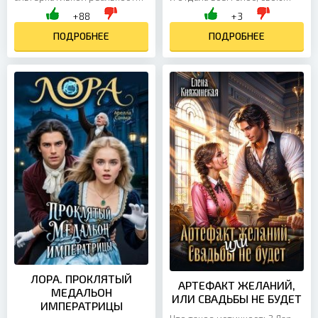
Российской империи, вместе
жизнь и всё, что у меня
+88
+3
с молодостью ей досталась
когда-то было. Но кто бы
усадьба с пасекой, малышка...
ПОДРОБНЕЕ
знал, что всё обернётся...
ПОДРОБНЕЕ
ЛОРА. ПРОКЛЯТЫЙ
АРТЕФАКТ ЖЕЛАНИЙ,
МЕДАЛЬОН
ИЛИ СВАДЬБЫ НЕ БУДЕТ
ИМПЕРАТРИЦЫ