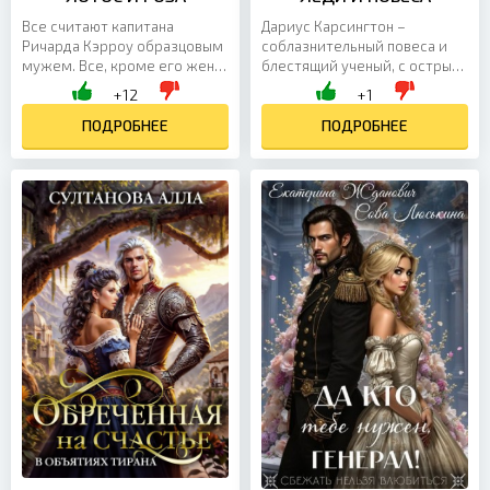
Все считают капитана
Дариус Карсингтон –
Ричарда Кэрроу образцовым
соблазнительный повеса и
мужем. Все, кроме его жены.
блестящий ученый, с острым,
Три года Виктория живет с
как лезвие, умом, но с
+12
+1
монстром в офицерском
каменным сердцем.
мундире. Три года прячет...
ПОДРОБНЕЕ
Шарлотта Хэйвард с юности
ПОДРОБНЕЕ
выучила...