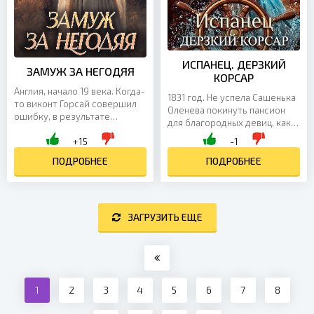
ИСПАНЕЦ. ДЕРЗКИЙ
ЗАМУЖ ЗА НЕГОДЯЯ
КОРСАР
Англия, начало 19 века. Когда-
1831 год. Не успела Сашенька
то виконт Горсай совершил
Оленева покинуть пансион
ошибку, в результате
для благородных девиц, как
которой он потерял
отец вознамерился выдать
+15
-1
возлюбленную и почти
ее замуж. Жених богат,
потерял сына. Но сумев
ПОДРОБНЕЕ
родовит и стар. Не...
ПОДРОБНЕЕ
спасти...
ЗАГРУЗИТЬ ЕЩЕ
1
2
3
4
5
6
7
8