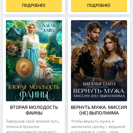
тело, но теперь мне хватит...
чужаку — да не жалко! Без...
ПОДРОБНЕЕ
ПОДРОБНЕЕ
ВТОРАЯ МОЛОДОСТЬ
ВЕРНУТЬ МУЖА. МИССИЯ
ФАИНЫ
(НЕ) ВЫПОЛНИМА
Завершив свой земной путь,
Чтобы вернуть мужа, я
попала в прошлое
заключила сделку с ведьмой
альтернативной реальности
и отдала всё: голос, свою