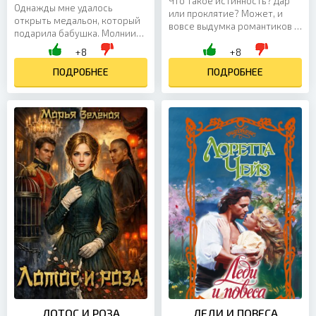
Что такое истинность? Дар
Однажды мне удалось
или проклятие? Может, и
открыть медальон, который
вовсе выдумка романтиков и
подарила бабушка. Молнии
поэтов. Я не задумывалась об
закружились вокруг меня и
+8
+8
этом, пока в одночасье из
пронзили тело. Кто бы мог
обманутой невесты...
подумать, что я окажусь в...
ПОДРОБНЕЕ
ПОДРОБНЕЕ
ЛОТОС И РОЗА
ЛЕДИ И ПОВЕСА