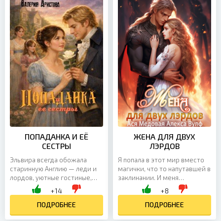
ПОПАДАНКА И ЕЁ
ЖЕНА ДЛЯ ДВУХ
СЕСТРЫ
ЛЭРДОВ
Эльвира всегда обожала
Я попала в этот мир вместо
старинную Англию — леди и
магички, что то напутавшей в
лордов, уютные гостиные,
заклинании. И меня
строгие правила приличия и
угораздило вляпаться в брак
+14
+8
романы, где судьба решается
с главой рода фениксов.
одним взглядом на...
ПОДРОБНЕЕ
Пусть он силен,...
ПОДРОБНЕЕ