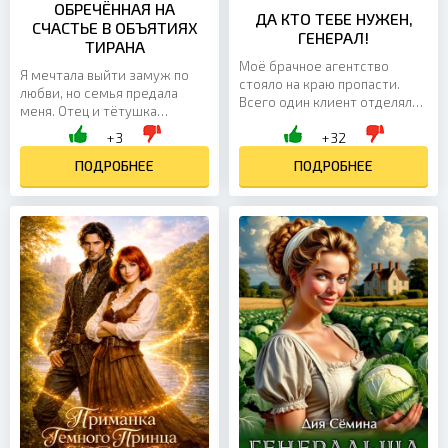
ОБРЕЧЁННАЯ НА
ДА КТО ТЕБЕ НУЖЕН,
СЧАСТЬЕ В ОБЪЯТИЯХ
ГЕНЕРАЛ!
ТИРАНА
Моё брачное агентство
Я мечтала выйти замуж по
стояло на краю пропасти.
любви, но семья предала
Всего один клиент отделял
меня. Отец и тётушка
меня от банкротства. И этим
сделали меня частью
+3
+32
клиентом стал он — генерал,
договора с суровым
самовлюблённый и...
герцогом, и теперь я
ПОДРОБНЕЕ
ПОДРОБНЕЕ
вынуждена выйти за...