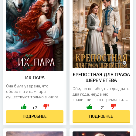
КРЕПОСТНАЯ ДЛЯ ГРАФА
ИХ ПАРА
ШЕРЕМЕТЕВА
Она была уверена, что
Обидно погибнуть в двадцать
оборотни и вампиры
два года, неудачно
существуют только в книгах,
свалившись со стремянки. Но
фильмах и страшных сказках.
еще обиднее переместиться
+2
+21
До тех пор, пока однажды не
на двести лет в прошлое и
оказалась в мире, где...
ПОДРОБНЕЕ
очнуться в теле...
ПОДРОБНЕЕ