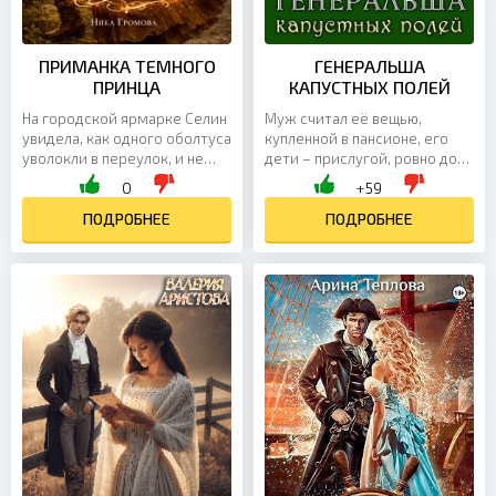
ПРИМАНКА ТЕМНОГО
ГЕНЕРАЛЬША
ПРИНЦА
КАПУСТНЫХ ПОЛЕЙ
На городской ярмарке Селин
Муж считал её вещью,
увидела, как одного оболтуса
купленной в пансионе, его
уволокли в переулок, и не
дети – прислугой, ровно до
смогла остаться в стороне.
той поры, как выяснилось,
0
+59
Но оказалось, что она
что они все живут за её счёт,
вмешалась в дела...
ПОДРОБНЕЕ
им бы так и сошло с...
ПОДРОБНЕЕ