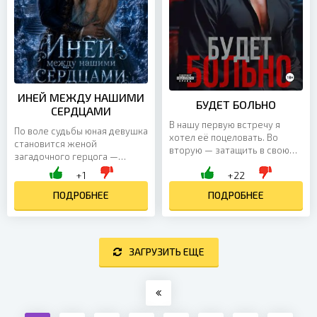
ИНЕЙ МЕЖДУ НАШИМИ
БУДЕТ БОЛЬНО
СЕРДЦАМИ
В нашу первую встречу я
По воле судьбы юная девушка
хотел её поцеловать. Во
становится женой
вторую — затащить в свою
загадочного герцога —
постель и больше никогда не
холодного, властного и
+1
+22
отпускать. А в третью… сам
скрытного мужчины, рядом с
не понял, что именно между
которым легко потеряться и
ПОДРОБНЕЕ
ПОДРОБНЕЕ
нами произошло и к чему всё
почти невозможно остаться
это приведёт. Но в одном я
собой. Между ними лежат
уверен точно: больно будет....
недоверие, тайны и прошлое,
о котором он не спешит
ЗАГРУЗИТЬ ЕЩЕ
говорить. Ей предстоит
пройти через страх,
сомнения и опасность, чтобы
понять своего супруга и,...