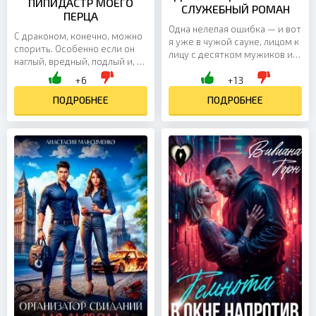
ПИПИДАСТР МОЕГО
СЛУЖЕБНЫЙ РОМАН
ПЕРЦА
Одна нелепая ошибка — и вот
С драконом, конечно, можно
я уже в чужой сауне, лицом к
спорить. Особенно если он
лицу с десятком мужиков и
наглый, вредный, подлый и, к
своим же начальником,
тому же, остался калекой
+6
+13
которого иначе как
после действия странного
самодуром и не назовёшь.
заклинания. Но это не делает
ПОДРОБНЕЕ
ПОДРОБНЕЕ
Ещё вчера он видел во мне
его менее невозможным — и
серую офисную мышку в
уж точно не заставляет меня
огромных очках, а сегодня —
вести себя смирно. Пусть не
девушку в купальнике, и,
рассчитывает: если он решил
кажется, это открытие ему
замахнуться на мои пышки,
не понравилось… или,
получит их в очень
наоборот, понравилось
пикантном исполнении. Вот
слишком сильно. Я бы с...
только...