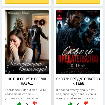
делает вид, что ничего
местные порядки больше
особенного не произошло.
напоминают притон
Так было и с его
сомнительных связей, чем
«приглашением на
цивилизованное общество.
свидание», которое, как он
Что ж, не страшно. Раз уж я
теперь уверяет, оказалось
здесь оказалась, значит,
всего лишь шуткой. Вот
сумею не только выжить, но
только мне от этого не легче.
и навести порядок: раскрою
Я и без...
местную...
НЕ ПОВЕРНУТЬ ВРЕМЯ
СКВОЗЬ ПРЕДАТЕЛЬСТВО
НАЗАД
К ТЕБЕ
Новый год. Рядом любимый
Я отдала этому браку пять
человек, на столе —
лет, своё здоровье, силы и
угощения, в бокалах —
мечту о ребёнке. Колола
шампанское, за окном вот-
гормоны, работала до
0
0