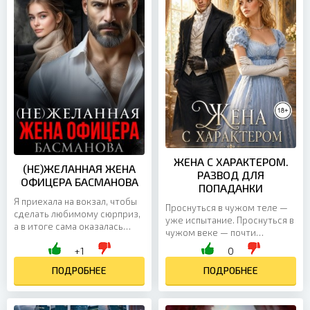
ЖЕНА С ХАРАКТЕРОМ.
(НЕ)ЖЕЛАННАЯ ЖЕНА
РАЗВОД ДЛЯ
ОФИЦЕРА БАСМАНОВА
ПОПАДАНКИ
Я приехала на вокзал, чтобы
Проснуться в чужом теле —
сделать любимому сюрприз,
уже испытание. Проснуться в
а в итоге сама оказалась
чужом веке — почти
сюрпризом — только уже для
катастрофа. А уж стать
+1
0
него. Боря не приехал. Зато
брошенной женой
приехал его старший брат
ПОДРОБНЕЕ
надменного герцога,
ПОДРОБНЕЕ
Бесо, с которым мне и
которого ты в жизни не
пришлось уезжать в ночь,
видела, — это и вовсе
уговаривая себя, что всё ещё
отличный повод для