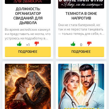
ДОЛЖНОСТЬ:
ОРГАНИЗАТОР
ТЕМНОТА В ОКНЕ
СВИДАНИЙ ДЛЯ
НАПРОТИВ
ДЬЯВОЛА
Она не стала балериной, но
так и не перестала танцевать
Во время английских каникул
— только теперь для себя, по
я и представить не могла, что
вечерам, в старой вилле на
устроюсь на подработку в
склоне горы, уверенная, что
бар к самому дьяволу. И
+1
0
за окнами её маленького
ладно бы всё ограничилось
мира живёт лишь ночь. Этот
коктейлями и капризными
ПОДРОБНЕЕ
ПОДРОБНЕЕ
танец — её свобода, её тайна
клиентами — так нет, мне
и единственное место, где
ещё приходится подбирать
она может быть собой. Он
ему женщин, организовывать
живёт напротив. Гонщик,
свидания и делать вид, что
привыкший к скорости, риску
это обычная работа, а не
и боли, человек, для...
билет в личный ад. Кан — тот
ещё босс: опасный,
язвительный, с...