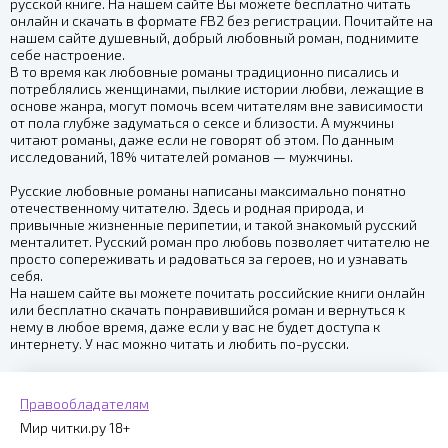
русской книге. На нашем сайте Вы можете бесплатно читать
онлайн и скачать в формате FB2 без регистрации. Почитайте на
нашем сайте душевный, добрый любовный роман, поднимите
себе настроение.
В то время как любовные романы традиционно писались и
потреблялись женщинами, пылкие истории любви, лежащие в
основе жанра, могут помочь всем читателям вне зависимости
от пола глубже задуматься о сексе и близости. А мужчины
читают романы, даже если не говорят об этом. По данным
исследований, 18% читателей романов — мужчины.
Русские любовные романы написаны максимально понятно
отечественному читателю. Здесь и родная природа, и
привычные жизненные перипетии, и такой знакомый русский
менталитет. Русский роман про любовь позволяет читателю не
просто сопереживать и радоваться за героев, но и узнавать
себя.
На нашем сайте вы можете почитать российские книги онлайн
или бесплатно скачать понравившийся роман и вернуться к
нему в любое время, даже если у вас не будет доступа к
интернету. У нас можно читать и любить по-русски.
Правообладателям
Мир читки.ру 18+