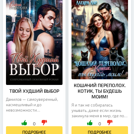
не так плохо. Пока в свете
отчаяния. Но только не для
фонаря я не увидела
меня. Теперь меня зовут
влюблённую парочку. Сначала
леди Аурелия Уэстклифф,
мне показалось, что это
хотя внутри я всё та же
просто...
Настя. Мой «любящий» супруг
оставил меня у алтаря и...
КОШАЧИЙ ПЕРЕПОЛОХ.
ТВОЙ ХУДШИЙ ВЫБОР
КОТИК, ТЫ БУДЕШЬ
МОИМ!
Данилов — самоуверенный,
насмешливый и до
Я и так не собиралась
невозможности
унывать, даже если жизнь
раздражающий. Он легко
закинула меня в мир, где по
бросает фразы, которые
улицам спокойно
0
0
способны выбить из колеи
разгуливают оборотни,
кого угодно, а потом ещё и
ПОДРОБНЕЕ
демоны, ангелы и вампиры, а
ПОДРОБНЕЕ