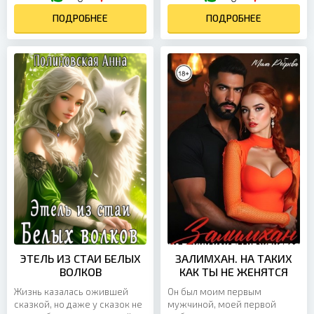
вот пробьют куранты, а в
изнеможения, верила, что
воздухе витает ожидание
ПОДРОБНЕЕ
мы вместе строим будущее.
ПОДРОБНЕЕ
чуда. Разве я просила о
А потом муж спокойно
многом? Разве мечтала о
заявил, что мы разводимся,
невозможном? Я хотела
потому что его любовница
совсем немного — тепла,
Алина беременна. И если
любви и ощущения, что
этого мало, он ещё и назвал
праздник мы встречаем
меня бракованной —
вместе. Но вместо этого
пустоцветом, который не
оказалась одна в самую
смог подарить ему
волшебную ночь года,...
наследника. Но...
ЭТЕЛЬ ИЗ СТАИ БЕЛЫХ
ЗАЛИМХАН. НА ТАКИХ
ВОЛКОВ
КАК ТЫ НЕ ЖЕНЯТСЯ
Жизнь казалась ожившей
Он был моим первым
сказкой, но даже у сказок не
мужчиной, моей первой