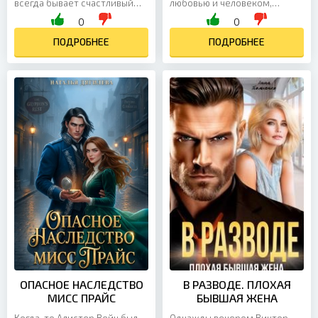
всегда бывает счастливый
любовью и человеком,
финал. Иногда то, что
которому я доверила себя
0
0
кажется концом, на самом
без остатка. Я верила, что
деле становится началом —
ПОДРОБНЕЕ
между нами есть что-то
ПОДРОБНЕЕ
новой жизни, новой встречи
настоящее, способное
и новых чувств....
выдержать всё. Но одна
спокойная фраза разрушила
иллюзии в один миг: на таких,
как я, не женятся. Он не
собирается отказываться от
меня — только вот женой
мне стать не позволит. Его
выбор...
ОПАСНОЕ НАСЛЕДСТВО
В РАЗВОДЕ. ПЛОХАЯ
МИСС ПРАЙС
БЫВШАЯ ЖЕНА
Когда-то Алистер Вейн был
Однажды вечером Виктор