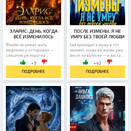
ЭЛАРИС: ДЕНЬ, КОГДА
ПОСЛЕ ИЗМЕНЫ. Я НЕ
ВСЁ ИЗМЕНИЛОСЬ
УМРУ БЕЗ ТВОЕЙ ЛЮБВИ
Флейм не умеет жить
Ева приходит к мужу в тот
медленно и осторожно —
момент, когда её жизнь уже
слишком уж коротка
висит на волоске — и застаёт
человеческая жизнь, чтобы
его с другой женщиной. Ей
+3
+42
тратить её на бесконечные
бы уйти, забыть, пережить
сомнения. Если любить, то
ПОДРОБНЕЕ
это молча, но вместо
ПОДРОБНЕЕ
отчаянно. Если гореть, то до
раскаяния Тимур наносит
конца. И совсем неважно, что
последний удар: он знает о
её избранник — эльф из
её диагнозе и холодно
знатного рода, а сама Флейм
напоминает, что времени у
для этого мира почти что
неё почти не осталось.
ошибка. Случайная встреча,
Когда-то Ева была врачом,
нелепый бокал вина и один
привыкшим спасать других, а
испорченный камзол...
не себя. Теперь же...