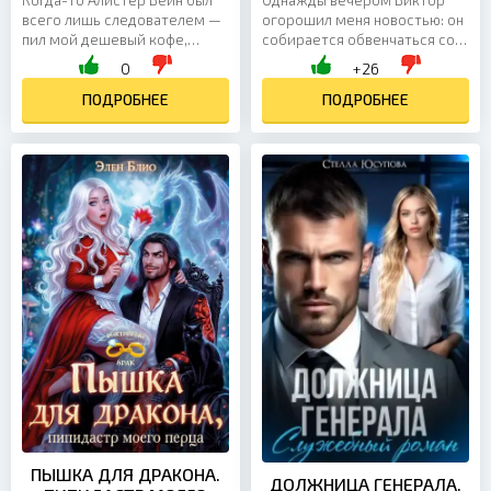
всего лишь следователем —
огорошил меня новостью: он
пил мой дешевый кофе,
собирается обвенчаться со
помогал чинить скрипучие
своей любовницей Эммой.
0
+26
ступеньки в лавке и казался
Беременной любовницей. И,
человеком, с которым у меня
ПОДРОБНЕЕ
разумеется, считает это
ПОДРОБНЕЕ
могло бы быть будущее. Но
почти благородным
два года назад он просто
поступком — ведь, по его
исчез из моей жизни, не
логике, девочке «нельзя
оставив ни объяснений, ни
ломать жизнь». А вот мою
надежды. Теперь он
жизнь ломать, видимо,
вернулся. Только уже не тем
можно. Когда муж
мужчиной, которого я знала,
предлагает фиктивный
а...
развод — только на бумаге,
без настоящего...
ПЫШКА ДЛЯ ДРАКОНА.
ДОЛЖНИЦА ГЕНЕРАЛА.