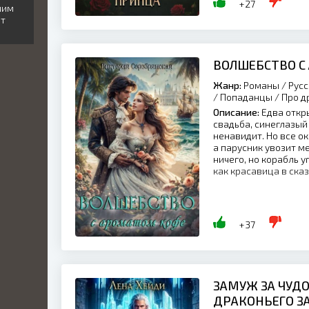
+27
ьшим
от
ВОЛШЕБСТВО С
Жанр:
Романы / Русс
/ Попаданцы / Про д
Описание:
Едва откры
свадьба, синеглазый
ненавидит. Но все о
а парусник увозит м
ничего, но корабль 
как красавица в сказ
+37
ЗАМУЖ ЗА ЧУД
ДРАКОНЬЕГО З