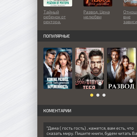
Тайный
Развод. Цена
Отнош
ребенок от
нелюбви
вне
ректора.
завис
Оттенки
прошлого
ПОПУЛЯРНЫЕ
КОМЕНТАРИИ
"Дама ( гость гость) , кажется, вам есть, что
сказать миру. Пишите книги, будем читать Вас