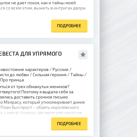
шлое не дает покоя, как и тайны моей
ься со всем этим, выжить в интригах двора
ПОДРОБНЕЕ
ЕВЕСТА ДЛЯ УПРЯМОГО
ивостояние характеров / Русские /
исти до любви / Сильная героиня / Тайны /
 Про принца
иться от трех обманутых женихов?
етвертого! Поэтому я выдала себя за
взялась доставить срочное письмо
о Мэлрасу, который утихомиривает дикие
 План был прост – обаять королевского
 с ним в столицу, где меня уже никто не
ча –...
ПОДРОБНЕЕ