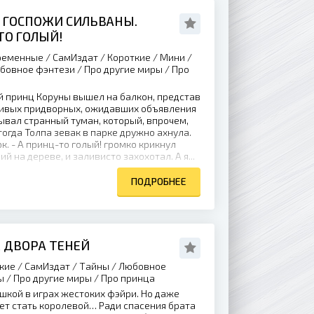
 ГОСПОЖИ СИЛЬВАНЫ.
-ТО ГОЛЫЙ!
еменные / СамИздат / Короткие / Мини /
бовное фэнтези / Про другие миры / Про
 принц Коруны вышел на балкон, представ
ливых придворных, ожидавших объявления
тывал странный туман, который, впрочем,
тогда Толпа зевак в парке дружно ахнула.
к. - А принц-то голый! громко крикнул
й на дереве, и заливисто захохотал. А я...
ПОДРОБНЕЕ
 ДВОРА ТЕНЕЙ
кие / СамИздат / Тайны / Любовное
 / Про другие миры / Про принца
шкой в играх жестоких фэйри. Но даже
т стать королевой… Ради спасения брата