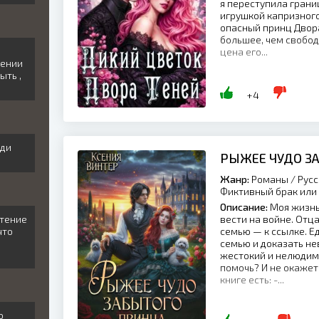
я переступила грани
игрушкой капризного
опасный принц Двора
большее, чем свободу
цена его...
щении
ыть ,
+4
иди
РЫЖЕЕ ЧУДО З
Жанр:
Романы / Русс
Фиктивный брак или 
Описание:
Моя жизнь
етение
вести на войне. Отц
что
семью — к ссылке. Е
семью и доказать не
жестокий и нелюдимы
помочь? И не окажет
книге есть: -...
ро