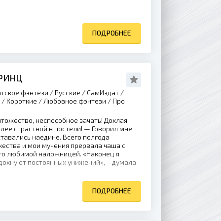
ПОДРОБНЕЕ
РИНЦ
тское фэнтези / Русские / СамИздат /
/ Короткие / Любовное фэнтези / Про
тожество, неспособное зачать! Дохлая
олее страстной в постели! — Говорил мне
ставались наедине. Всего полгода
ества и мои мучения прервала чаша с
его любимой наложницей. «Наконец я
тдохну от постоянных унижений», – думала
ПОДРОБНЕЕ