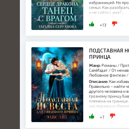
избранницей. Но про
семьи. Как разобрат
и не сойти с ума?...
+13
ПОДСТАВНАЯ Н
ПРИНЦА
Жанр:
Романы / Прот
СамИздат / От ненав
Любовное фэнтези /
Описание:
Как избав
Правильно – найти ч
другого человека и 
грозному принцу Бав
племена на границе.
наследника и сбежать
найдет. Но вот незада
+7