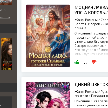
МОДНАЯ ЛАВКА
ения
УПС, А КОРОЛЬ
имости
Жанр:
Романы / Совр
Властный герой / Лю
принца
Описание:
Наследный
перед толпой счаст
о помолвке. Его оку
быстро рассеялся, и 
Кто-то упал в обморо
юный хулиган, сидящи
+7
ДИКИЙ ЦВЕТОК
Жанр:
Романы / Русс
фэнтези / Попаданцы
Описание:
Я стала пе
. "
пешка однажды може