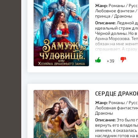
Жанр:
Романы / Русс
Любовное фэнтези / 
принца / Драконы
Описание:
Ледяной др
идеальный страж для
Чёрной долины. Но в
Арина Морозова. Теп
обязан на мне женить
спрашивает. А сразу
заброшенный замок. 
+39
СЕРДЦЕ ДРАКОН
Жанр:
Романы / Русс
Любовная фантастика
Драконы
Описание:
Это было п
вернуть его владель
именем, я оказалась
наследник готов на 