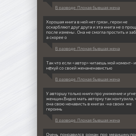
В разводе. Плохая бывшая жена
Хорошая книга в ней нет грязи , герои не
оскарбляют друг друга и эта книга не о про
после измены . Она не смогла простить и заб
а скорее о
В разводе. Плохая бывшая жена
Так что если <автор> читаешь мой комент- 
н@хуй со своей женаненавистью
В разводе. Плохая бывшая жена
У авторшу только книги про унижение и угн
женщин.Видно мать авторку так контузила, 
она свою ненависть в книгах -на своих же
героинь
В разводе. Плохая бывшая жена
Очень понравился роман про медицину,п