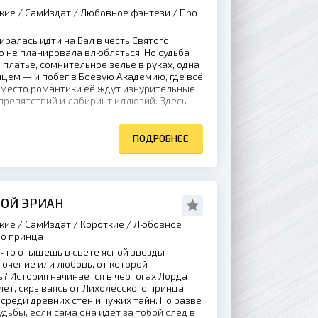
кие / СамИздат / Любовное фэнтези / Про
иралась идти на Бал в честь Святого
о не планировала влюбляться. Но судьба
 платье, сомнительное зелье в руках, одна
нцем — и побег в Боевую Академию, где всё
Вместо романтики её ждут изнурительные
препятствий и лабиринт иллюзий. Здесь
ПОДРОБНЕЕ
ОЙ ЭРИАН
кие / СамИздат / Короткие / Любовное
ро принца
 что отыщешь в свете ясной звезды —
ючение или любовь, от которой
? История начинается в чертогах Лорда
лет, скрываясь от Лихолесского принца,
среди древних стен и чужих тайн. Но разве
дьбы, если сама она идёт за тобой след в