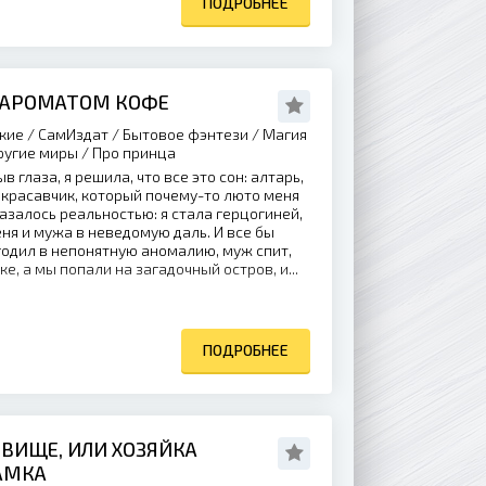
ПОДРОБНЕЕ
 АРОМАТОМ КОФЕ
кие / СамИздат / Бытовое фэнтези / Магия
ругие миры / Про принца
в глаза, я решила, что все это сон: алтарь,
 красавчик, который почему-то люто меня
казалось реальностью: я стала герцогиней,
еня и мужа в неведомую даль. И все бы
угодил в непонятную аномалию, муж спит,
ке, а мы попали на загадочный остров, и...
ПОДРОБНЕЕ
ОВИЩЕ, ИЛИ ХОЗЯЙКА
АМКА