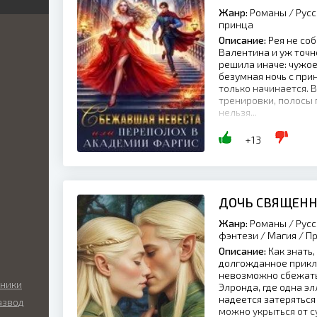
Жанр:
Романы / Русс
я
я
принца
ка
иры
Описание:
Рея не соб
й
Валентина и уж точн
ник
решила иначе: чужое
кая
нный
безумная ночь с при
ка
только начинается. 
икий
тренировки, полосы 
нельзя...
ские
ый
+13
ские
ы
льные
ие
ДОЧЬ СВЯЩЕНН
нные
ные
Жанр:
Романы / Русс
ские
фэнтези / Магия / П
ные
Описание:
Как знать,
долгожданное прикл
а
невозможно сбежать
о
аники
Элронда, где одна эл
надеется затеряться 
азвод
ие
можно укрыться от су