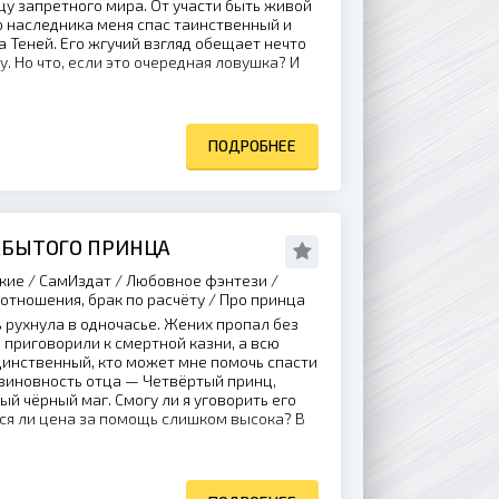
цу запретного мира. От участи быть живой
 наследника меня спас таинственный и
 Теней. Его жгучий взгляд обещает нечто
. Но что, если это очередная ловушка? И
ПОДРОБНЕЕ
АБЫТОГО ПРИНЦА
кие / СамИздат / Любовное фэнтези /
отношения, брак по расчёту / Про принца
 рухнула в одночасье. Жених пропал без
а приговорили к смертной казни, а всю
динственный, кто может мне помочь спасти
виновность отца — Четвёртый принц,
й чёрный маг. Смогу ли я уговорить его
ся ли цена за помощь слишком высока? В