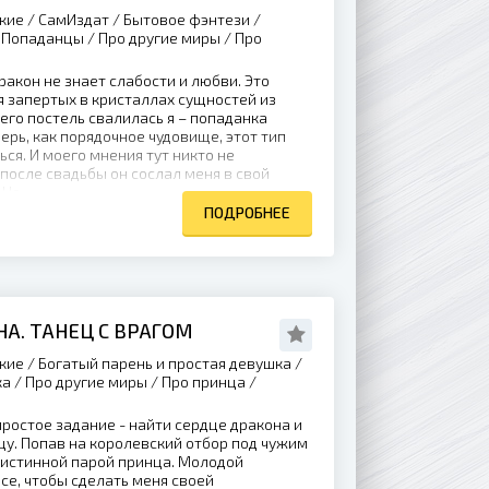
кие / СамИздат / Бытовое фэнтези /
Попаданцы / Про другие миры / Про
акон не знает слабости и любви. Это
 запертых в кристаллах сущностей из
 его постель свалилась я – попаданка
ерь, как порядочное чудовище, этот тип
ся. И моего мнения тут никто не
 после свадьбы он сослал меня в свой
Но...
ПОДРОБНЕЕ
А. ТАНЕЦ С ВРАГОМ
кие / Богатый парень и простая девушка /
 / Про другие миры / Про принца /
ростое задание - найти сердце дракона и
цу. Попав на королевский отбор под чужим
 истинной парой принца. Молодой
все, чтобы сделать меня своей