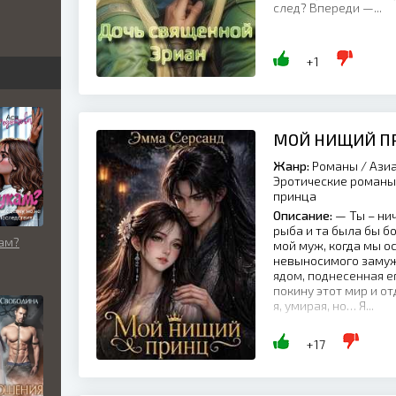
след? Впереди —...
бви
вь
+1
льно
МОЙ НИЩИЙ П
Жанр:
Романы / Азиа
Эротические романы 
принца
Описание:
— Ты – нич
рыба и та была бы б
ам?
мой муж, когда мы о
невыносимого замуж
ядом, поднесенная 
покину этот мир и о
я, умирая, но… Я...
+17