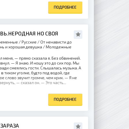
ПОДРОБНЕЕ
ВЬ.НЕРОДНАЯ НО СВОЯ
еменные / Русские / От ненависти до
ень и хорошая девушка / Молодежные
 меня, — прямо сказала я. Без обвинений.
внул. — Я знаю. И ношу это до сих пор. Мы
озади смеялись гости. Слышалась музыка. А
в тихом уголке, будто под водой, где
е слово звучит громче, чем крик. — Я не
ернуть, — сказал он. — Это часть...
ПОДРОБНЕЕ
 ЗАРАЗА