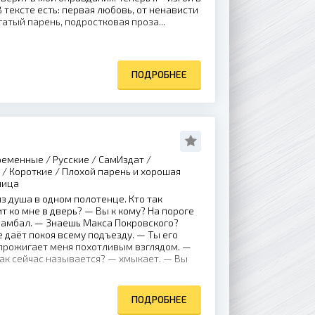
 В тексте есть: первая любовь, от ненависти
гатый парень, подростковая проза...
ПОДРОБНЕЕ
еменные / Русские / СамИздат /
/ Короткие / Плохой парень и хорошая
ница
з душа в одном полотенце. Кто так
т ко мне в дверь? — Вы к кому? На пороге
 амбал. — Знаешь Макса Покровского?
е даёт покоя всему подъезду. — Ты его
 прожигает меня похотливым взглядом. —
 так сейчас называется? — хмыкает. — Вы
ПОДРОБНЕЕ