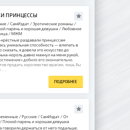
КИ ПРИНЦЕССЫ
кие / СамИздат / Эротические романы /
хой парень и хорошая девушка / Любовное
ница / МЖМ
-крёстные раздавали принцессам
ась уникальная способность — влипать в
о сказать, я довела это искусство до
ька-король давно махнул на меня рукой,
остижение» добило его окончательно.
отов продать королевство врагам, лишь бы
…...
ПОДРОБНЕЕ
еменные / Русские / СамИздат / От
/ Плохой парень и хорошая девушка
а говорили держаться от него подальше.