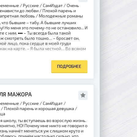
еменные / Русские / СамИздат / Очень
енависти до любви / Плохой парень и
Запретная любовь / Молодежные романы
 что бывшие – табу. А бывшие лучших
у! Но меня это почему-то не остановило... И
е с ним. ▪️▪️▪️ – Ты всегда была такой
ж смотреть было тошно… – бросает он,
оё лицо, пока сердце в моей груди
как на карте. – Я была честной… Во всяком
ПОДРОБНЕЕ
ЛЯ МАЖОРА
еменные / Русские / СамИздат /
/ Плохой парень и хорошая девушка /
ица
я школу, ты вступаешь во взрослую жизнь.
понятно, НО! Почему мне никто не говорил о
жизнь начнёт меняться уж слишком круто и
юбляюсь, причём настолько сильно, что,