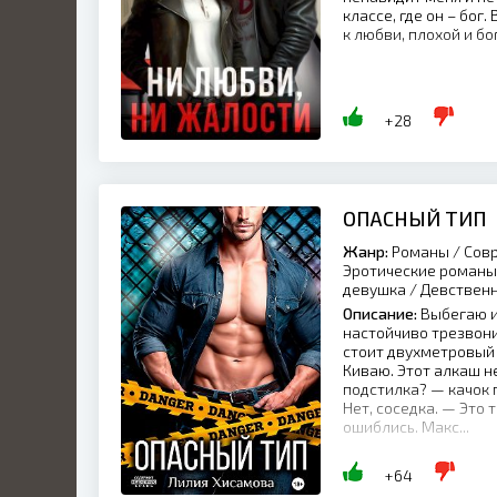
классе, где он – бог.
к любви, плохой и бо
+28
ОПАСНЫЙ ТИП
Жанр:
Романы / Совр
Эротические романы 
девушка / Девствен
Описание:
Выбегаю и
настойчиво трезвони
стоит двухметровый
Киваю. Этот алкаш н
подстилка? — качок
Нет, соседка. — Это
ошиблись. Макс...
+64