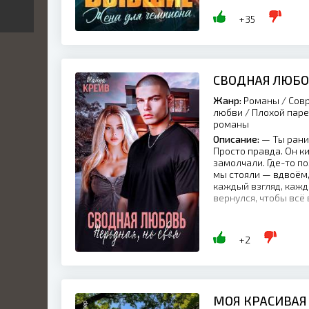
+35
СВОДНАЯ ЛЮБО
Жанр:
Романы / Совр
любви / Плохой пар
романы
Описание:
— Ты ранил
Просто правда. Он ки
замолчали. Где-то п
мы стояли — вдвоём, 
каждый взгляд, каждо
вернулся, чтобы всё в
+2
МОЯ КРАСИВАЯ