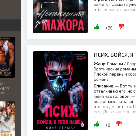
кажется, дышать уже 
это человек, с котор
бви
вь
+28
льно
ПСИХ. БОЙСЯ, Я
Жанр:
Романы / Совр
Эротические романы 
Плохой парень и хо
романы
ой
Описание:
— Вот ты и
 для
отталкиваю его, но 
го
меня над головой. —
кошки-мышки законче
что он сделает это. 
ему. Десять лет он 
в...
+8