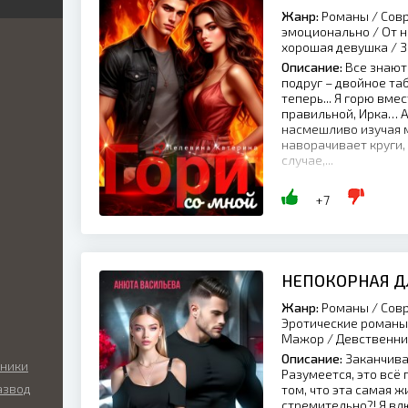
Жанр:
Романы / Совр
я
я
эмоционально / От н
ка
хорошая девушка / 
иры
й
Описание:
Все знают,
ник
подруг – двойное таб
кая
нный
теперь... Я горю вмест
ка
правильной, Ирка… А
икий
насмешливо изучая м
наворачивает круги, 
ские
случае,...
ый
ские
+7
ы
льные
ие
нные
ные
НЕПОКОРНАЯ Д
ские
ные
Жанр:
Романы / Совр
Эротические романы 
Мажор / Девственн
а
Описание:
Заканчива
о
аники
Разумеется, это всё 
азвод
том, что эта самая 
ие
стремительно?! Я вл