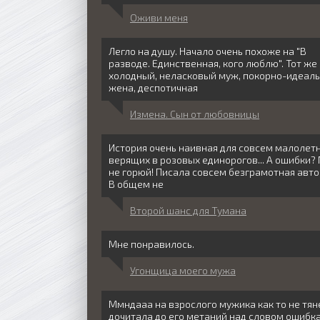
Оживи меня
Легло на душу. Начало очень похоже на "В
разводе. Единственная, кого люблю". Тот же
холодный, неласковый муж, покорно-идеал
жена, деспотичная
Измена. Сын от любовницы
История очень наивная для совсем малолетн
верящих в розовых единорогов... А ошибки?
не горюй! Писала совсем безграмотная авт
В общем не
Второй шанс для Тумана
Мне понравилось.
Угонщица моего мужа
Ммндааа на взрослого мужика как то не тян
дочитала до его метаний над словом ошибка