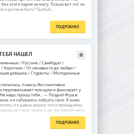
без этого парня не могу. Только вот тот ли
ым я должна быть? Грубый,...
ПОДРОБНЕЕ
 ТЕБЯ НАШЕЛ
еменные / Русские / СамИздат /
/ Короткие / От ненависти до любви /
рошая девушка / Студенты / Молодежные
 попалась, плакса. Инстинктивно
он перехватывает мои руки и фиксирует у
 Не надо, прошу тебя… — Поздно! Игра в
на, и я собираюсь забрать свое. Я знаю,
Потому что давно решил, что я принадлежу
превращает мою жизнь в ад, заставляя жить
ПОДРОБНЕЕ