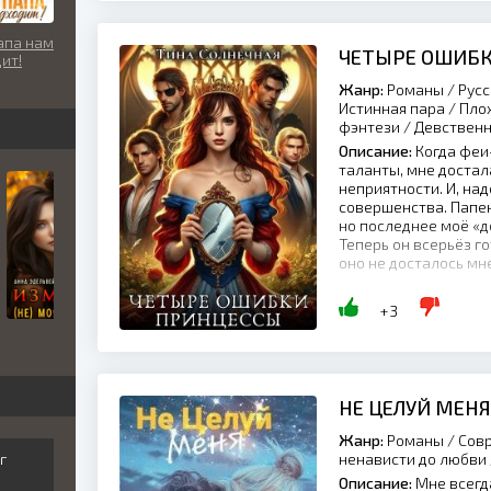
апа нам
ЧЕТЫРЕ ОШИБ
ит!
Жанр:
Романы / Русс
Истинная пара / Пло
фэнтези / Девствен
Описание:
Когда феи
таланты, мне достал
неприятности. И, над
совершенства. Папен
но последнее моё «д
Теперь он всерьёз г
оно не досталось мне
+3
НЕ ЦЕЛУЙ МЕНЯ
Жанр:
Романы / Совр
г
ненависти до любви 
Описание:
Мне всегд