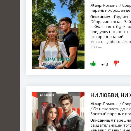
Жанр:
Романы / Совр
парень и хорошая д
Описание:
– Гордиенк
Оборачиваюсь. – Зайд
сейчас опять будет ч
придурку нос, он эт
от соревнований… – 
месяц, – добавляет о
как…...
+18
НИ ЛЮБВИ, НИ
Жанр:
Романы / Совр
/ От ненависти до л
Богатый парень и п
Описание:
Я перешла 
свидетельницей того
ненавидит меня и не 