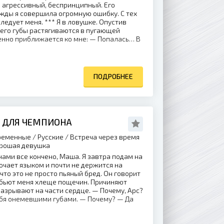
, агрессивный, беспринципный. Его
жды я совершила огромную ошибку. С тех
ледует меня. *** Я в ловушке. Опустив
к его губы растягиваются в пугающей
енно приближается ко мне: — Попалась… В
ПОДРОБНЕЕ
 ДЛЯ ЧЕМПИОНА
еменные / Русские / Встреча через время
орошая девушка
ами все кончено, Маша. Я завтра подам на
очает языком и почти не держится на
 что это не просто пьяный бред. Он говорит
а бьют меня хлеще пощечин. Причиняют
азрывают на части сердце. — Почему, Арс?
бя онемевшими губами. — Почему? — Да