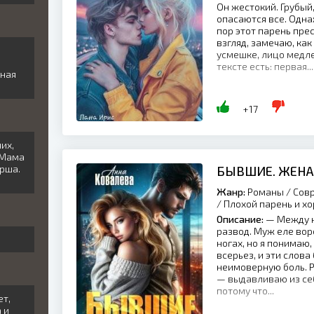
Он жестокий. Грубый
опасаются все. Одна
пор этот парень прес
взгляд, замечаю, ка
усмешке, лицо медл
тексте есть: первая...
ьная
+17
их,
 Мама
орша.
БЫВШИЕ. ЖЕНА
Жанр:
Романы / Совр
/ Плохой парень и х
Описание:
— Между н
развод. Муж еле вор
ногах, но я понимаю,
всерьез, и эти слов
неимоверную боль. Р
— выдавливаю из се
потому что...
ет,
 и