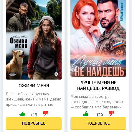
ЛУЧШЕ МЕНЯ НЕ
ОЖИВИ МЕНЯ
НАЙДЕШЬ. РАЗВОД
Она — обычная русская
Моя младшая сестра
женщина, жена и мама, давно
преподнесла мне «подарок»
привыкшая жить в ритме
— сообщила, что беременна
обязанностей, бытовых
от моего мужа. С улыбкой.
+18
+139
забот и супружеского долга,
При нём. При моей матери,
который давно перестал...
ПОДРОБНЕЕ
которая решила, что так...
ПОДРОБНЕЕ