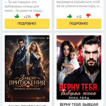
вынуждена скрываться, чтоб
— Ты же говорил, что
ее не упекли в монастырь, и
выбираешь кольцо для
находит убежище в замке
меня… Он даже не сразу
влиятельного мага. Ей
отвечает. Только убирает
+275
+12
поручено следить за...
руку с её талии. Поздно. Я
уже увидела всё. Её улыбку.
ПОДРОБНЕЕ
ПОДРОБНЕЕ
Его...
ВЕРНУ ТЕБЯ, БЫВШАЯ