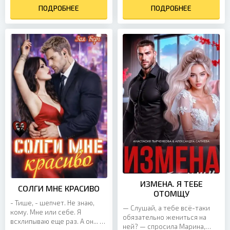
тишина, а я сжимаюсь от
ПОДРОБНЕЕ
похороненными, всплыли
ПОДРОБНЕЕ
ужаса. Меня...
наружу. Работа...
ИЗМЕНА. Я ТЕБЕ
СОЛГИ МНЕ КРАСИВО
ОТОМЩУ
- Тише, - шепчет. Не знаю,
— Слушай, а тебе всё-таки
кому. Мне или себе. Я
обязательно жениться на
всхлипываю еще раз. А он... он
ней? — спросила Марина,