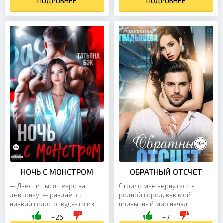
ПОДРОБНЕЕ
делает игру...
ПОДРОБНЕЕ
НОЧЬ С МОНСТРОМ
ОБРАТНЫЙ ОТСЧЕТ
— Двести тысяч евро за
Стоило мне вернуться в
девчонку! — раздаётся
родной город, как мой
низкий голос откуда-то из
привычный мир начал
тёмного угла зала. В
рушиться. Семейные тайны,
+26
+7
помещении повисает
давно считавшиеся