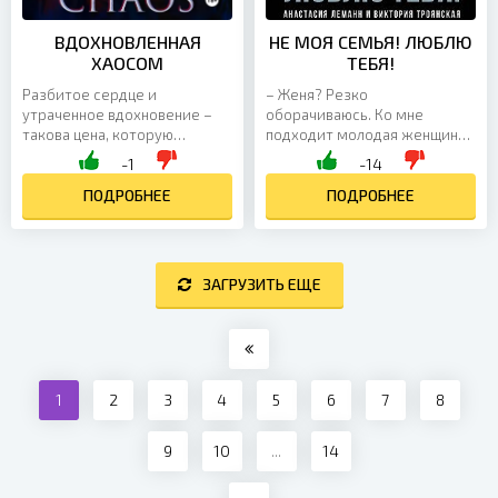
ВДОХНОВЛЕННАЯ
НЕ МОЯ СЕМЬЯ! ЛЮБЛЮ
ХАОСОМ
ТЕБЯ!
Разбитое сердце и
– Женя? Резко
утраченное вдохновение –
оборачиваюсь. Ко мне
такова цена, которую
подходит молодая женщина
пришлось заплатить Лайле
в длинной шубе. Красивые
-1
-14
Деймос, когда она решила
белокурые волосы
впервые поверить в судьбу.
ПОДРОБНЕЕ
развеваются от сильного
ПОДРОБНЕЕ
С...
ветра, а я смотрю ей в...
ЗАГРУЗИТЬ ЕЩЕ
1
2
3
4
5
6
7
8
9
10
...
14