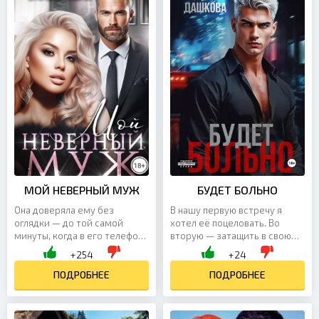
МОЙ НЕВЕРНЫЙ МУЖ
БУДЕТ БОЛЬНО
Она доверяла ему без
В нашу первую встречу я
оглядки — до той самой
хотел её поцеловать. Во
минуты, когда в его телефоне
вторую — затащить в свою
нашлись доказательства
постель и больше никогда не
+254
+24
измены. Полгода лжи, чужая
отпускать. А в третью… сам
женщина, беременность, и...
ПОДРОБНЕЕ
не понял, что именно...
ПОДРОБНЕЕ