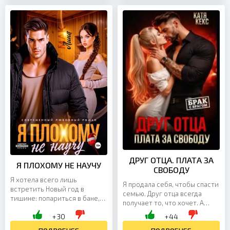
ДРУГ ОТЦА. ПЛАТА ЗА
Я ПЛОХОМУ НЕ НАУЧУ
СВОБОДУ
Я хотела всего лишь
Я продала себя, чтобы спасти
встретить Новый год в
семью. Друг отца всегда
тишине: попариться в бане,
получает то, что хочет. А
смыть с себя усталость,
хочет он меня. И плевать, что
+30
+44
злость на родственничков и
я ненавижу его. Ненависть
все проблемы, которые так...