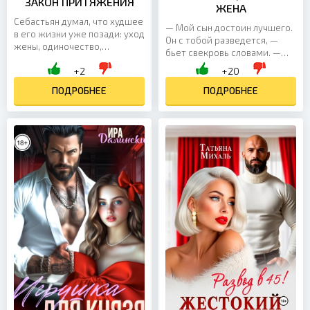
ЗАКОН ПРИТЯЖЕНИЯ
ЖЕНА
Себастьян думал, что худшее
— Мой сын достоин лучшего.
в его жизни уже позади: уход
Он с тобой разведется, —
жены, одиночество,
бьет свекровь словами. —
зависимость. Но когда он
Сделает тест на отцовство.
+2
+20
бросает Вайлет, свою
Узнает правду и оставит вас
давнюю любовницу, все...
ПОДРОБНЕЕ
без средств на...
ПОДРОБНЕЕ