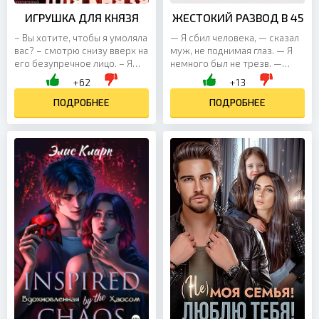
ИГРУШКА ДЛЯ КНЯЗЯ
ЖЕСТОКИЙ РАЗВОД В 45
– Вы хотите, чтобы я умоляла
— Я сбил человека, — сказал
вас? – смотрю снизу вверх на
муж, не поднимая глаз. — Я
его безупречное лицо. – Я
немного был не трезв. —
хочу тебя. Всецело. Без
Что?.. — мой голос дрогнул.
+62
+13
остатка. Хочу, чтобы ты
— Он мёртв. Аля, мне нельзя в
принадлежала мне....
ПОДРОБНЕЕ
тюрьму. Я...
ПОДРОБНЕЕ