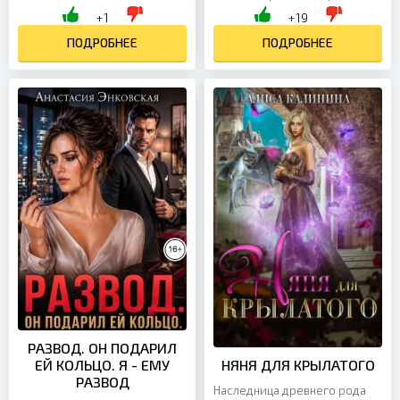
меня целует. Аккуратно,
даже не подозревая, что я их
+1
+19
нежно, очень-очень нежно. И
подслушиваю. — Если она
мне вдруг...
ПОДРОБНЕЕ
поймёт раньше времени,...
ПОДРОБНЕЕ
РАЗВОД. ОН ПОДАРИЛ
ЕЙ КОЛЬЦО. Я - ЕМУ
НЯНЯ ДЛЯ КРЫЛАТОГО
РАЗВОД
Наследница древнего рода