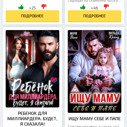
прилагалось две просьбы.
сидящая на скамейке кроха,
Одну она выполнила с
и мое сердце не
+25
+46
удовольствием, а чтобы...
выдерживает. Я подхватываю
ПОДРОБНЕЕ
ее на руки, глажу по...
ПОДРОБНЕЕ
РЕБЕНОК ДЛЯ
МИЛЛИАРДЕРА. БУДЕТ,
ИЩУ МАМУ СЕБЕ И ПАПЕ
Я СКАЗАЛА!
Совсем недавно, я узнал, что