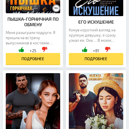
ПЫШКА-ГОРНИЧНАЯ ПО
ЕГО ИСКУШЕНИЕ
ОБМЕНУ
Кинув короткий взгляд на
Меня разыграли подруги. Я
хрупкую девушку, я сразу
пришла на встречу
узнал ее. Она … В моем
выпускников в костюме
офисе… В руках нервно
горничной — а оказалась
+25
+81
сжимает папку, смотрит
единственной в дурацком
большими глазами, в
наряде. Посмешищем. Я
ПОДРОБНЕЕ
ПОДРОБНЕЕ
которых...
сбежала,...