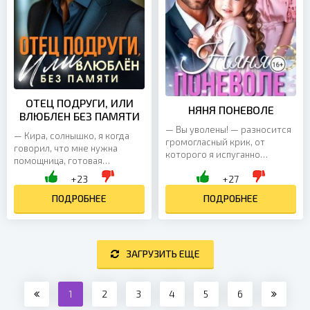
ОТЕЦ ПОДРУГИ, ИЛИ
НЯНЯ ПОНЕВОЛЕ
ВЛЮБЛЕН БЕЗ ПАМЯТИ
— Вы уволены! — разносится
— Кира, солнышко, я когда
громогласный крик, от
говорил, что мне нужна
которого я испуганно
помощница, готовая
вжимаю голову в плечи. —
работать в поте лица, не
+23
+27
Вон из моего кабинета!
совсем это имел в виду, —
Вздрогнув, отступаю на шаг...
босс смотрит на меня
ПОДРОБНЕЕ
ПОДРОБНЕЕ
сверху,...
ЗАГРУЗИТЬ ЕЩЕ
1
2
3
4
5
6