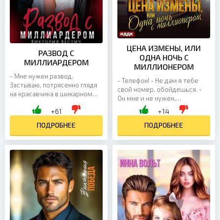
ЦЕНА ИЗМЕНЫ, ИЛИ
РАЗВОД С
ОДНА НОЧЬ С
МИЛЛИАРДЕРОМ
МИЛЛИОНЕРОМ
- Мне нужен развод.
- Телефон! - Не дам я тебе
Застываю, потрясенно глядя
свой номер, обойдешься. -
на красавчика в шикарном
Он мне и не нужен,
костюме. Рослый,
сумасшедшая. Дай мой
+61
+14
широкоплечий, статный. Явно
телефон, я оставил его в
при деньгах. И совершенно
ПОДРОБНЕЕ
твоей квартире. Ужасно...
ПОДРОБНЕЕ
мне...