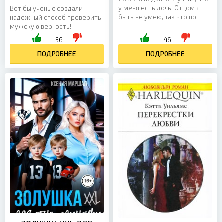
у меня есть дочь. Отцом я
Вот бы ученые создали
быть не умею, так что по
надежный способ проверить
началу было капец как
мужскую верность!
сложно. Когда нашел няню,
Например, изобрели что-то
+36
+46
думал выдохну, ура....
похожее на тест на
беременность. Пописал
ПОДРОБНЕЕ
ПОДРОБНЕЕ
благоверный на...