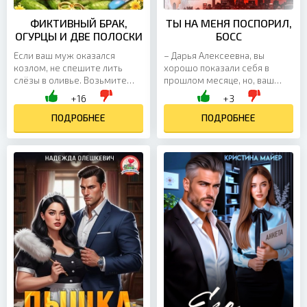
ФИКТИВНЫЙ БРАК,
ТЫ НА МЕНЯ ПОСПОРИЛ,
ОГУРЦЫ И ДВЕ ПОЛОСКИ
БОСС
Если ваш муж оказался
– Дарья Алексеевна, вы
козлом, не спешите лить
хорошо показали себя в
слёзы в оливье. Возьмите
прошлом месяце, но, ваш
банку с персиками и
живот, понимаете. Вот,
+16
+3
устройте ему сладкую
подпишите заявление по
жизнь! Ульяна так и сделала.
ПОДРОБНЕЕ
собственному желанию. – Но
ПОДРОБНЕЕ
А потом...
мне...