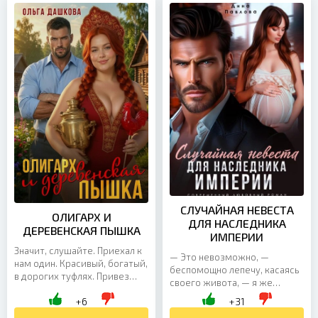
СЛУЧАЙНАЯ НЕВЕСТА
ОЛИГАРХ И
ДЛЯ НАСЛЕДНИКА
ДЕРЕВЕНСКАЯ ПЫШКА
ИМПЕРИИ
Значит, слушайте. Приехал к
— Это невозможно, —
нам один. Красивый, богатый,
беспомощно лепечу, касаясь
в дорогих туфлях. Привез
своего живота, — я же
юриста и план снести нашу
девственница. — Ваша
+6
+31
деревню к чертовой бабушке
девственность на месте. Но и
и построить...