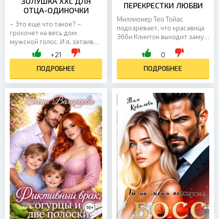
ЗОЛУШКА XXL ДЛЯ
ПЕРЕКРЕСТКИ ЛЮБВИ
ОТЦА-ОДИНОЧКИ
Миллионер Тео Тойас
– Это еще что такое? –
подозревает, что красавица
грохочет на весь дом
Эбби Клинтон выходит замуж
мужской голос. И я, затаив
за его брата только из-за
дыхание, прячусь за
+21
0
денег. А Эбби не может
занавеской. – Нет тут никого,
открыть ему правду…...
– шепчу себе под нос.
ПОДРОБНЕЕ
ПОДРОБНЕЕ
Может,...