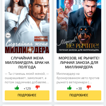
СЛУЧАЙНАЯ ЖЕНА
МОРОЗОВ, НЕ РЫЧИТЕ!
МИЛЛИАРДЕРА. БРАК НА
ЛИЧНАЯ ЗАНОЗА ДЛЯ
ПОЛГОДА
МИЛЛИАРДЕРА
— Ты станешь моей женой, —
Миллиардер на
ошарашивает, замолкает, а
бронированном авто против
потом задумчиво добавляет:
рыжего ветеринара с
— На полгода. — Спасибо, но
острым язычком. В этой
+129
+38
нет! Дёргаю ручку
битве характеров сойдутся
автомобиля, желая...
ПОДРОБНЕЕ
ледяной баритон и женское
ПОДРОБНЕЕ
упрямство, а...