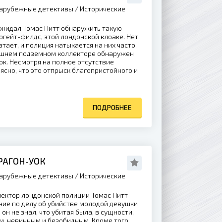
арубежные детективы / Исторические
ожидал Томас Питт обнаружить такую
югейт-филдс, этой лондонской клоаке. Нет,
тает, и полиция натыкается на них часто.
дешнем подземном коллекторе обнаружен
к. Несмотря на полное отсутствие
ясно, что это отпрыск благопристойного и
ПОДРОБНЕЕ
РАГОН-УОК
арубежные детективы / Исторические
пектор лондонской полиции Томас Питт
ие по делу об убийстве молодой девушки
он не знал, что убитая была, в сущности,
, невинным и безобидным. Кроме того,