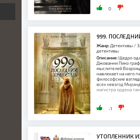
0
999. ПОСЛЕДНИ
Жанр:
Детективы / З
детективы
Описание:
Щедро ода
Джованни Пико граф
мыслителей Возрожд
навлекает на него г
философские взгляды
всех невзгод Миран
магистра ордена там
-1
УТОПЛЕННИК И