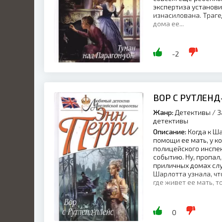
экспертиза установи
изнасилована. Траге
дома ее...
-2
ВОР С РУТЛЕНД
Жанр:
Детективы / З
детективы
Описание:
Когда к Ша
помощи ее мать, у к
полицейского инспек
событию. Ну, пропал
приличных домах слу
Шарлотта узнала, что
где живет ее мать, то
0