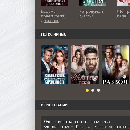
Ведьма
Репродукция
(Не)п
повелителя
счастья
папа
драконов
ПОПУЛЯРНЫЕ
КОМЕНТАРИИ
Очень приятная книга! Прочитала с
удовольствием. Как жаль, что встречаются 