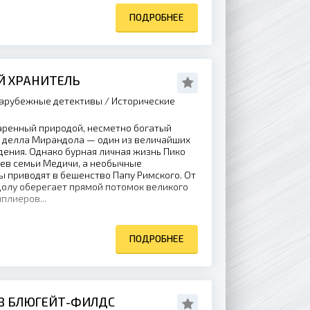
ПОДРОБНЕЕ
Й ХРАНИТЕЛЬ
арубежные детективы / Исторические
ренный природой, несметно богатый
 делла Мирандола — один из величайших
ения. Однако бурная личная жизнь Пико
нев семьи Медичи, а необычные
 приводят в бешенство Папу Римского. От
долу оберегает прямой потомок великого
плиеров...
ПОДРОБНЕЕ
З БЛЮГЕЙТ-ФИЛДС