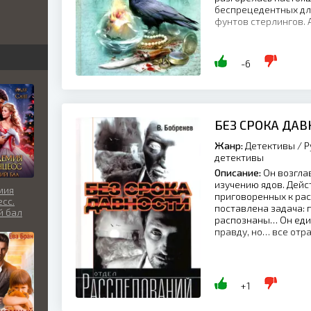
беспрецедентных дл
фунтов стерлингов. А
бви
вь
-6
льно
БЕЗ СРОКА ДА
Жанр:
Детективы / Р
детективы
Описание:
Он возгла
изучению ядов. Дейс
мия
приговоренных к ра
сс.
поставлена задача:
й бал
распознаны… Он еди
правду, но… все отр
+1