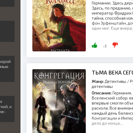
Германии. Здесь дер
Здесь, по преданию,
император Фридрих Б
тайна, способная из
фон Эрфенштайн, до
один миг. Еще вчера..
-1
скорой
емью
ТЬМА ВЕКА СЕГ
Жанр:
Детективы / Р
детективы
Описание:
Германия, 
Вселенский собор: е
л
впервые смогли объ
кой, к
раскола. Все вниман
ие-
каждый день баланс
Конгрегации и Импер
дело до конца....