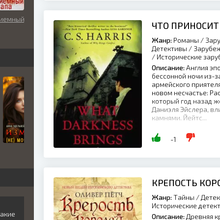
риемный
ЧТО ПРИНОСИТ
Жанр:
Романы / Зару
Детективы / Зарубе
/ Исторические зар
Описание:
Англия эпо
бессонной ночи из-з
армейского приятеля
новом несчастье: Рас
который год назад ж
Даниэля Эйслера, в
камнями. Йейтс...
-1
КРЕПОСТЬ КОРО
Жанр:
Тайны / Детек
Исторические детек
такие
Описание:
Древняя к