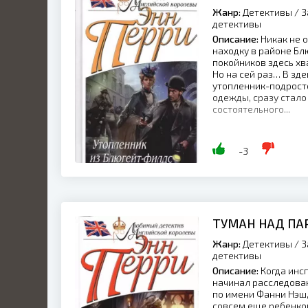
Жанр:
Детективы / З
детективы
Описание:
Никак не 
находку в районе Бл
покойников здесь хва
Но на сей раз… В з
утопленник-подросто
одежды, сразу стало 
состоятельного...
-3
ТУМАН НАД ПА
Жанр:
Детективы / З
детективы
Описание:
Когда инс
начинал расследован
по имени Фанни Нэш, 
совсем еще ребенком