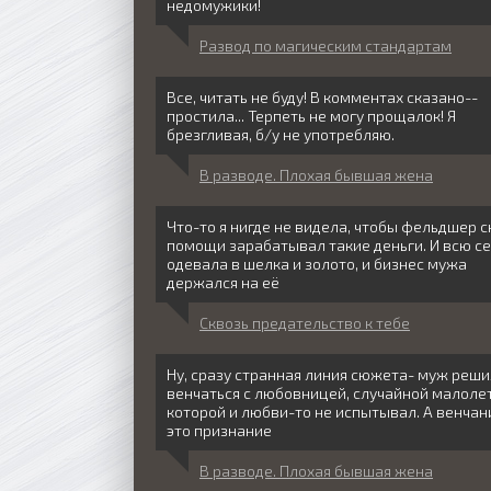
недомужики!
Развод по магическим стандартам
Все, читать не буду! В комментах сказано--
простила... Терпеть не могу прощалок! Я
брезгливая, б/у не употребляю.
В разводе. Плохая бывшая жена
Что-то я нигде не видела, чтобы фельдшер 
помощи зарабатывал такие деньги. И всю с
одевала в шелка и золото, и бизнес мужа
держался на её
Сквозь предательство к тебе
Ну, сразу странная линия сюжета- муж реши
венчаться с любовницей, случайной малолет
которой и любви-то не испытывал. А венчан
это признание
В разводе. Плохая бывшая жена