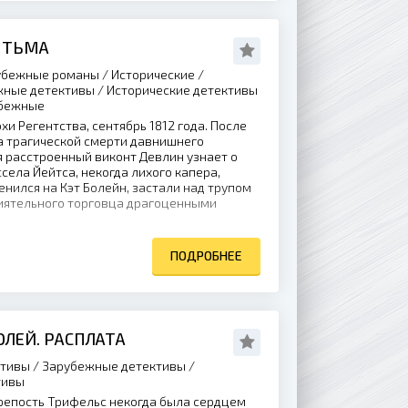
 ТЬМА
бежные романы / Исторические /
жные детективы / Исторические детективы
убежные
хи Регентства, сентябрь 1812 года. После
а трагической смерти давнишнего
 расстроенный виконт Девлин узнает о
села Йейтса, некогда лихого капера,
енился на Кэт Болейн, застали над трупом
лиятельного торговца драгоценными
ПОДРОБНЕЕ
ЛЕЙ. РАСПЛАТА
тивы / Зарубежные детективы /
тивы
репость Трифельс некогда была сердцем