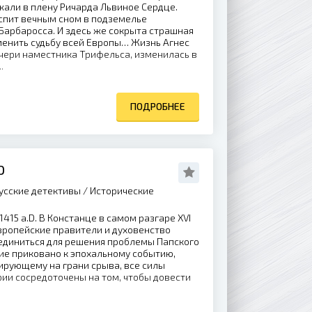
жали в плену Ричарда Львиное Сердце.
 спит вечным сном в подземелье
арбаросса. И здесь же сокрыта страшная
менить судьбу всей Европы… Жизнь Агнес
чери наместника Трифельса, изменилась в
.
ПОДРОБНЕЕ
О
усские детективы / Исторические
1415 a.D. В Констанце в самом разгаре XVI
вропейские правители и духовенство
единиться для решения проблемы Папского
ие приковано к эпохальному событию,
ирующему на грани срыва, все силы
ии сосредоточены на том, чтобы довести