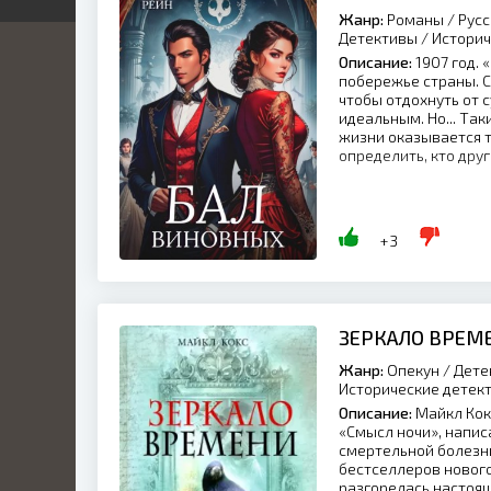
Жанр:
Романы / Русс
я
я
Детективы / Истори
ка
иры
Описание:
1907 год. 
й
побережье страны. 
ник
чтобы отдохнуть от 
кая
нный
идеальным. Но... Та
ка
жизни оказывается т
икий
определить, кто друг,
ские
ый
ские
+3
ы
льные
ие
нные
ные
ЗЕРКАЛО ВРЕМ
ские
ные
Жанр:
Опекун / Дете
Исторические детек
Описание:
Майкл Кок
а
«Смысл ночи», напи
о
смертельной болезни
бестселлеров нового
ие
разгорелась настоящ