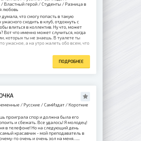
/ Властный герой / Студенты / Разница в
я любовь
 думала, что смогу попасть в такую
 ужасного сходить в клуб, отдохнуть с
обы влиться в коллектив. Ну что, может
а? Вот что именно может случиться, когда
и, которых ты не знаешь. В туалете ты
о ужасное, а на утро жалеть обо всем, что
ПОДРОБНЕЕ
ВОЧКА
еменные / Русские / СамИздат / Короткие
шь проиграла спор и должна была его
опоить и сбежать. Все удалось! Я молодец!
ня в телефоне! Но на следующий день
т самый красавчик - мой преподаватель в
очему-то очень и очень зол на меня…...