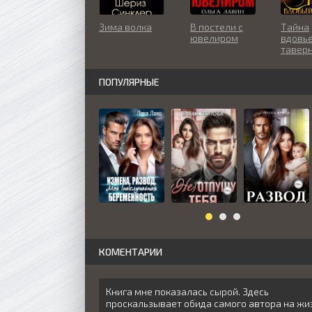
Зима волка
В постели с
Тайна
ювелиром
вдовь
тавер
ПОПУЛЯРНЫЕ
КОМЕНТАРИИ
Книга мне показалась сырой. Здесь
проскальзывает обида самого автора на жи