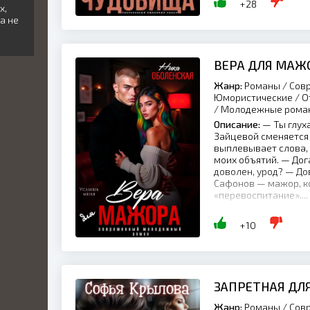
+28
х,
а не
ВЕРА ДЛЯ МАЖ
Жанр:
Романы / Совр
Юмористические / От
/ Молодежные рома
Описание:
— Ты глух
Зайцевой сменяется 
выплевывает слова, 
моих объятий. — Дога
доволен, урод? — До
Сафонов — мажор, ко
«перевоспитание»....
+10
ЗАПРЕТНАЯ ДЛ
Жанр:
Романы / Совр