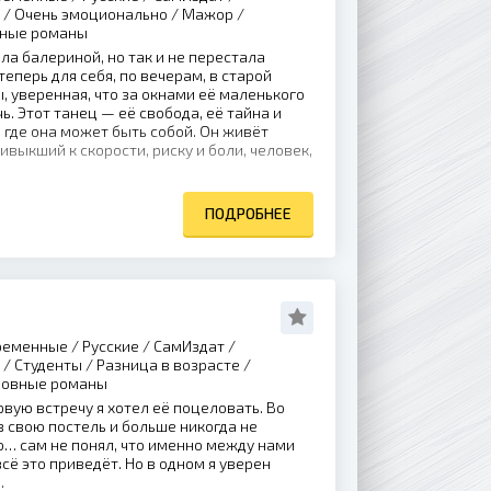
 / Очень эмоционально / Мажор /
жные романы
ла балериной, но так и не перестала
еперь для себя, по вечерам, в старой
, уверенная, что за окнами её маленького
. Этот танец — её свобода, её тайна и
 где она может быть собой. Он живёт
ивыкший к скорости, риску и боли, человек,
ПОДРОБНЕЕ
еменные / Русские / СамИздат /
/ Студенты / Разница в возрасте /
овные романы
вую встречу я хотел её поцеловать. Во
 свою постель и больше никогда не
ью… сам не понял, что именно между нами
сё это приведёт. Но в одном я уверен
.