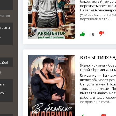
бархатистый тембр с
перехватывает, щек
Наталья Александров
уже свою... — он сгл
оматия
вертикали в этой...
ться и
+8
с
В ОБЪЯТИЯХ Ч
сибо!
Жанр:
Романы / Совр
герой / Криминальн
а
Описание:
— Ты же хо
шепот обжигает ухо. 
лые
Отпустите меня! Пож
только разжигает.По
го:
пытается начать нов
работа в кафе, скро
ее прямо на пути...