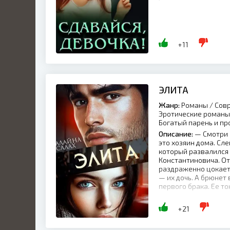
+11
ЭЛИТА
Жанр:
Романы / Совр
Эротические романы 
Богатый парень и п
Описание:
— Смотри 
это хозяин дома. Сле
который развалился 
Константиновича. О
раздраженно цокает 
— их дочь. А брюнет 
первого брака. Ее тон
+21