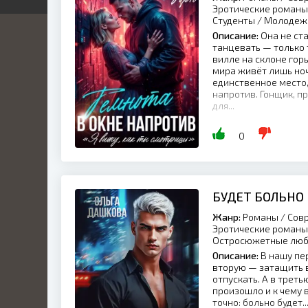
Эротические романы
я
Студенты / Молоде
я
ка
Описание:
Она не ста
иры
й
танцевать — только т
ник
вилле на склоне горы
кая
нный
мира живёт лишь ночь
ка
единственное место,
икий
напротив. Гонщик, пр
для...
ские
ый
0
ские
ы
льные
ие
БУДЕТ БОЛЬНО
нные
ные
Жанр:
Романы / Совр
ские
Эротические романы 
ные
Остросюжетные люб
Описание:
В нашу пер
а
вторую — затащить в
о
отпускать. А в трет
произошло и к чему в
ие
точно: больно будет...