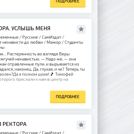
ПОДРОБНЕЕ
ОРА. УСЛЫШЬ МЕНЯ
еменные / Русские / СамИздат /
 ненависти до любви / Мажор / Студенты
ны
ая… Растерянность во взгляде Веры
жгучей ненавистью. — Надо же, — она
как отравленные пули, и вырывается из
дался, наконец. Да, глухая, и че? Теперь ты
волен?Да я полном шоке! 🎵 Тимофей
торого прислали к нам в центр на
ПОДРОБНЕЕ
Я РЕКТОРА
еменные / Русские / СамИздат /