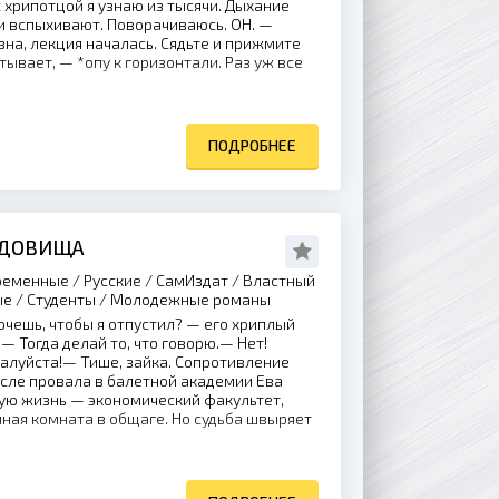
 хрипотцой я узнаю из тысячи. Дыхание
и вспыхивают. Поворачиваюсь. ОН. —
на, лекция началась. Сядьте и прижмите
атывает, — *опу к горизонтали. Раз уж все
ПОДРОБНЕЕ
УДОВИЩА
еменные / Русские / СамИздат / Властный
ые / Студенты / Молодежные романы
чешь, чтобы я отпустил? — его хриплый
— Тогда делай то, что говорю.— Нет!
алуйста!— Тише, зайка. Сопротивление
сле провала в балетной академии Ева
ую жизнь — экономический факультет,
мная комната в общаге. Но судьба швыряет