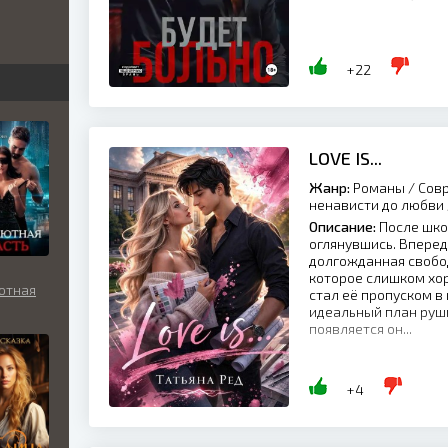
бви
вь
+22
льно
LOVE IS...
Жанр:
Романы / Совр
ненависти до любви
Описание:
После школ
оглянувшись. Вперед
долгожданная свобод
которое слишком хо
ютная
стал её пропуском в 
идеальный план руши
появляется он...
+4