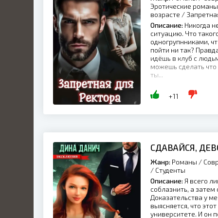
Эротические романы 
возрасте / Запретна
Описание:
Никогда не
ситуацию. Что такого
одногрупнниками, чт
пойти ни так? Правд
идёшь в клуб с людьм
можешь сделать что т
ты...
+11
СДАВАЙСЯ, ДЕ
Жанр:
Романы / Совр
/ Студенты
Описание:
Я всего ли
соблазнить, а затем 
Доказательства у ме
выясняется, что это
университете. И он п