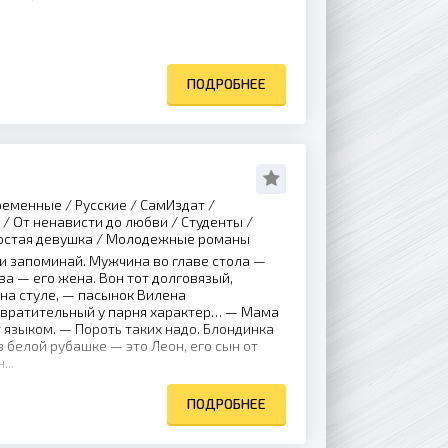
ПОДРОБНЕЕ
еменные / Русские / СамИздат /
/ От ненависти до любви / Студенты /
ростая девушка / Молодежные романы
и запоминай. Мужчина во главе стола —
ва — его жена. Вон тот долговязый,
на стуле, — пасынок Вилена
твратительный у парня характер… — Мама
языком. — Пороть таких надо. Блондинка
в белой рубашке — это Леон, его сын от
...
ПОДРОБНЕЕ