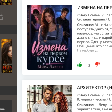
ИЗМЕНА НА ПЕ
ей
Жанр:
Романы / Совр
ны
Сильная героиня / 
Описание:
Мы с Ники
поступать, учиться, 
казалось, мы обязат
давно считали парой
верила. Один униве
Обещание, что больш
Петербургу...
-2
АРХИТЕКТОР (
Жанр:
Романы / Совр
Юмористические / С
Описание:
— Девушка
знь,
хореографию, а не н