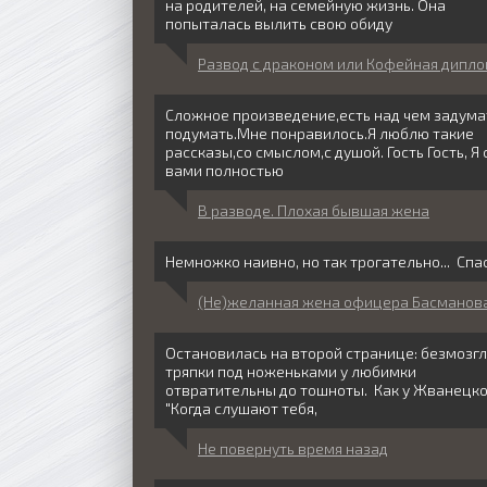
на родителей, на семейную жизнь. Она
попыталась вылить свою обиду
Развод с драконом или Кофейная дипл
Сложное произведение,есть над чем задума
подумать.Мне понравилось.Я люблю такие
рассказы,со смыслом,с душой. Гость Гость, Я 
вами полностью
В разводе. Плохая бывшая жена
Немножко наивно, но так трогательно... Спа
(Не)желанная жена офицера Басманов
Остановилась на второй странице: безмозг
тряпки под ноженьками у любимки
отвратительны до тошноты. Как у Жванецко
"Когда слушают тебя,
Не повернуть время назад