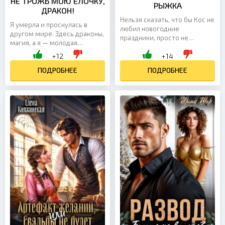
НЕ ТРОЖЬ МОЮ ЁЛОЧКУ,
РЫЖКА
ДРАКОН!
Нельзя сказать, что бы Кос не
Я умерла и проснулась в
любил новогодние
другом мире. Здесь драконы,
праздники, просто не
магия, а я — молодая
понимал их. Дух зимней
баронесса? И мои
+12
+14
сказки, ожидание чуда — он и
родственники хотят меня
не вспоминал об этом,
убить?! Нет уж! Я сбегу,
ПОДРОБНЕЕ
ПОДРОБНЕЕ
когда...
укроюсь в...