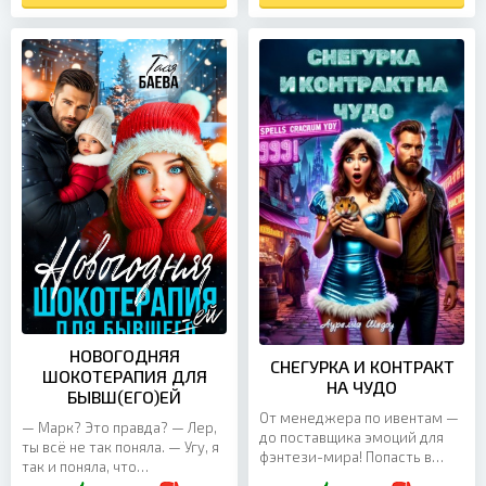
НОВОГОДНЯЯ
СНЕГУРКА И КОНТРАКТ
ШОКОТЕРАПИЯ ДЛЯ
НА ЧУДО
БЫВШ(ЕГО)ЕЙ
От менеджера по ивентам —
— Марк? Это правда? — Лер,
до поставщика эмоций для
ты всё не так поняла. — Угу, я
фэнтези-мира! Попасть в
так и поняла, что
волшебный мир — мечта.