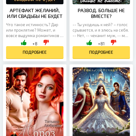
АРТЕФАКТ ЖЕЛАНИЙ,
РАЗВОД. БОЛЬШЕ НЕ
ИЛИ СВАДЬБЫ НЕ БУДЕТ
ВМЕСТЕ?
Что такое истинность? Дар
-- Ты уходишь к ней? – голос
или проклятие? Может, и
срывается, и я злюсь на себя.
вовсе выдумка романтиков и
-- Нет, -- чеканит муж, -- мне
поэтов. Я не задумывалась об
просто нужен перерыв в
+8
+81
этом, пока в одночасье из
отношениях. И другая
обманутой невесты...
ПОДРОБНЕЕ
женщина тут не...
ПОДРОБНЕЕ