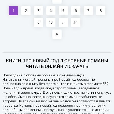
1
2
3
4
5
6
7
8
9
10
...
14
КНИГИ ПРО НОВЫЙ ГОД ЛЮБОВНЫЕ РОМАНЫ
ЧИТАТЬ ОНЛАЙН И СКАЧАТЬ
Новогодние любовные романы: в ожидании чуда
Читать книги онлайн романы про Новый год бесплатно
полностью всю книгу без фрагментов и скачать в формате FB2.
Новый Год – время, когда люди строят планы, загадывают
желания и верят в чудо. В эту ночь люди открыты истинному чуду
– любви. Именно, сегодня случаются самые незабываемые
встречи. Не все они на всю жизнь, но все они останутся в памяти
навсегда. Романы про новый год позволят проникнуться этим
волшебным временем и погрузиться в увлекательные истории:
комические, драматические, а иногда и мистические. В нашей