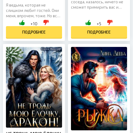
соседа, казалось, ничего не
Я ведьма, которая не
сможет примирить вас и
слишком любит гостей. Они
исправить сложившуюся
меня, впрочем, тоже. Но всё
ситуацию. Если бы только не
пошло не по плану, когда в
одно «но»... Моя...
+10
+5
мой дом влетела малышка-
драконица, сбежавшая от...
ПОДРОБНЕЕ
ПОДРОБНЕЕ