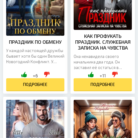
КАК ПРОФУКАТЬ
ПРАЗДНИК ПО ОБМЕНУ
ПРАЗДНИК. СЛУЖЕБНАЯ
ЗАПИСКА НА ЧУВСТВА
У каждой настоящей дружбы
бывает хотя бы один Великий
Она ненавидела своего
Новогодний Конфликт. У
начальника два года. Он
Снежаны и Варвары — он
заставил её остаться в
случился за десять дней до
новогоднюю ночь — и это
+6
+11
праздника. Снежана...
спасло ей жизнь. Но её
ПОДРОБНЕЕ
подруги полетели без неё.
ПОДРОБНЕЕ
Самолёт...