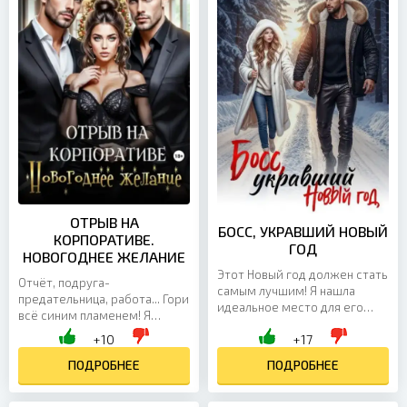
ОТРЫВ НА
БОСС, УКРАВШИЙ НОВЫЙ
КОРПОРАТИВЕ.
ГОД
НОВОГОДНЕЕ ЖЕЛАНИЕ
Этот Новый год должен стать
Отчёт, подруга-
самым лучшим! Я нашла
предательница, работа... Гори
идеальное место для его
всё синим пламенем! Я
встречи, мой парень готов
оторвусь на корпоративе на
+10
+17
сделать предложение, и
полную!...
ради этого я собрала всю...
ПОДРОБНЕЕ
ПОДРОБНЕЕ