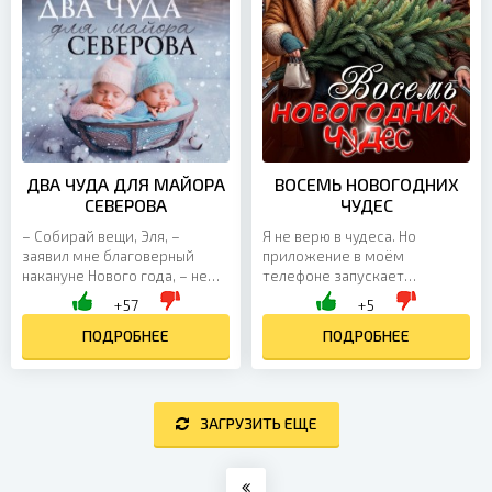
ДВА ЧУДА ДЛЯ МАЙОРА
ВОСЕМЬ НОВОГОДНИХ
СЕВЕРОВА
ЧУДЕС
– Собирай вещи, Эля, –
Я не верю в чудеса. Но
заявил мне благоверный
приложение в моём
накануне Нового года, – не
телефоне запускает
могу я так! Дети мне
обратный отсчёт и даёт
+57
+5
неродные, и я нашел твоего
задания, от которых нельзя
осеменителя. Я так и
ПОДРОБНЕЕ
отказаться. Оно обещает, что
ПОДРОБНЕЕ
выпала...
в конце я...
ЗАГРУЗИТЬ ЕЩЕ