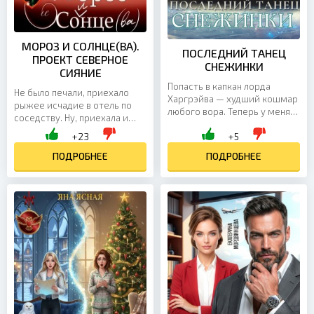
МОРОЗ И СОЛНЦЕ(ВА).
ПОСЛЕДНИЙ ТАНЕЦ
ПРОЕКТ СЕВЕРНОЕ
СНЕЖИНКИ
СИЯНИЕ
Попасть в капкан лорда
Не было печали, приехало
Харгрэйва — худший кошмар
рыжее исчадие в отель по
любого вора. Теперь у меня
соседству. Ну, приехала и
есть месяц, чтобы найти
приехала, что с того? А то,
+23
+5
украденный артефакт и
что отель тот выставлен на
вернуть его, иначе...
продажу. Продали...
ПОДРОБНЕЕ
ПОДРОБНЕЕ