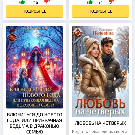
неправильно поняла, —
+24
+1
Попасть в него в дешёвом
выдавила из себя улыбку и
костюме Снегурочки с...
подошла ближе. Слегка...
ПОДРОБНЕЕ
ПОДРОБНЕЕ
ВЛЮБИТЬСЯ ДО НОВОГО
ГОДА, ИЛИ ПРИЗРАЧНАЯ
ЛЮБОВЬ НА ЧЕТВЕРЫХ
ВЕДЬМА В ДРАКОНЬЮ
СЕМЬЮ
Когда ты ненавидишь своего