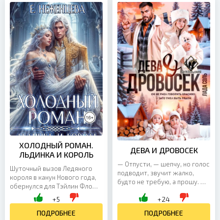
ХОЛОДНЫЙ РОМАН.
ДЕВА И ДРОВОСЕК
ЛЬДИНКА И КОРОЛЬ
— Отпусти, — шепчу, но голос
Шуточный вызов Ледяного
подводит, звучит жалко,
короля в канун Нового года,
будто не требую, а прошу. —
обернулся для Тэйлин Фло
Ты так и не ответила, —
катастрофой. Подругу
+5
+24
говорит тихо, почти ласково.
похитили, ее саму шантажом
— Зачем...
вынудили отправиться в...
ПОДРОБНЕЕ
ПОДРОБНЕЕ