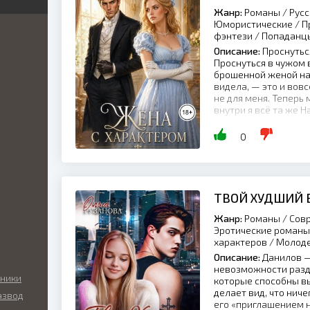
Жанр:
Романы / Русс
я
я
Юмористические / П
ка
фэнтези / Попаданцы
иры
й
Описание:
Проснутьс
ник
Проснуться в чужом 
кая
нный
брошенной женой над
ка
видела, — это и вовс
икий
не для меня. Теперь
внутри я всё та же 
ские
алтаря и...
ый
0
ские
ы
льные
ие
ТВОЙ ХУДШИЙ
нные
ные
Жанр:
Романы / Совр
ские
Эротические романы
ные
характеров / Моло
Описание:
Данилов —
а
невозможности разд
о
аники
которые способны вы
делает вид, что ниче
азвод
ие
его «приглашением н