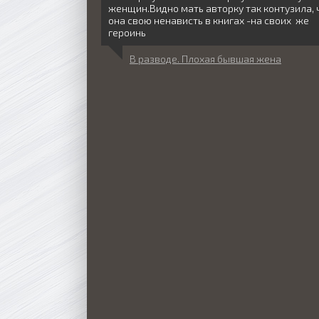
женщин.Видно мать авторку так контузила, 
она свою ненависть в книгах -на своих же
героинь
В разводе. Плохая бывшая жена