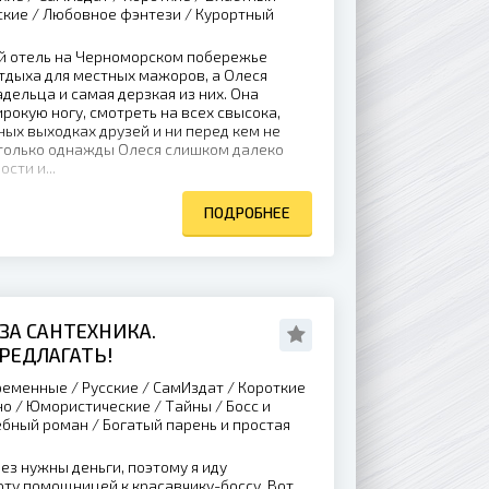
ские / Любовное фэнтези / Курортный
 отель на Черноморском побережье
тдыха для местных мажоров, а Олеся
дельца и самая дерзкая из них. Она
рокую ногу, смотреть на всех свысока,
ных выходках друзей и ни перед кем не
 только однажды Олеся слишком далеко
сти и...
ПОДРОБНЕЕ
ЗА САНТЕХНИКА.
РЕДЛАГАТЬ!
еменные / Русские / СамИздат / Короткие
о / Юмористические / Тайны / Босс и
бный роман / Богатый парень и простая
з нужны деньги, поэтому я иду
оту помощницей к красавчику-боссу. Вот