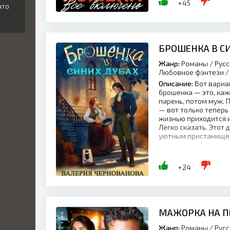
+45
что
БРОШЕНКА В С
Жанр:
Романы / Русс
Любовное фэнтези / 
Описание:
Вот вариа
брошенка — это, каж
парень, потом муж. 
— вот только теперь 
жизнью приходится 
Легко сказать. Этот 
уютным пристанищем.
+24
МАЖОРКА НА 
Жанр:
Романы / Русс