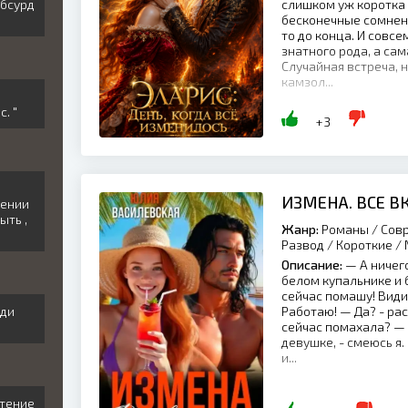
абсурд
слишком уж коротка 
бесконечные сомнения
то до конца. И совсе
знатного рода, а сам
Случайная встреча, 
камзол...
. "
+3
ИЗМЕНА. ВСЕ 
щении
ыть ,
Жанр:
Романы / Совр
Развод / Короткие /
Описание:
— А ничего
белом купальнике и 
сейчас помашу! Видиш
иди
Работаю! — Да? - ра
сейчас помахала? — 
девушке, - смеюсь я.
и...
етение