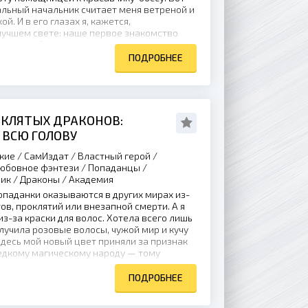
льный начальник считает меня ветреной и
й. И в его глазах я, кажется,
лучшем свете: наше первое знакомство
ранных обстоятельствах, что на место
ют куда...
ПОДРОБНЕЕ
КЛЯТЫХ ДРАКОНОВ:
 ВСЮ ГОЛОВУ
кие / СамИздат / Властный герой /
юбовное фэнтези / Попаданцы /
ик / Драконы / Академия
опаданки оказываются в других мирах из-
ов, проклятий или внезапной смерти. А я
из-за краски для волос. Хотела всего лишь
олучила розовые волосы, чужой мир и кучу
Здесь мой новый цвет приняли за признак
едкому магическому народу — тому
ПОДРОБНЕЕ