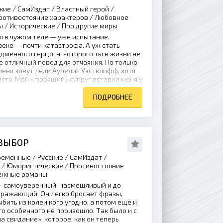
кие / СамИздат / Властный герой /
ротивостояние характеров / Любовное
 / Исторические / Про другие миры
я в чужом теле — уже испытание.
веке — почти катастрофа. А уж стать
менного герцога, которого ты в жизни не
е отличный повод для отчаяния. Но только
 меня зовут леди Аурелия Уэстклифф, хотя
Настя. Мой «любящий» супруг оставил меня у
ПОДРОБНЕЕ
 ВЫБОР
еменные / Русские / СамИздат /
 / Юмористические / Противостояние
дежные романы
 самоуверенный, насмешливый и до
ражающий. Он легко бросает фразы,
бить из колеи кого угодно, а потом ещё и
го особенного не произошло. Так было и с
а свидание», которое, как он теперь