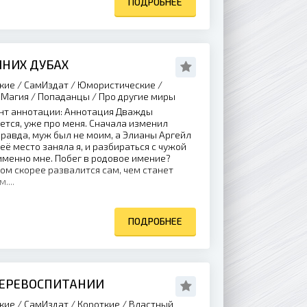
ПОДРОБНЕЕ
ИНИХ ДУБАХ
кие / СамИздат / Юмористические /
Магия / Попаданцы / Про другие миры
нт аннотации: Аннотация Дважды
ется, уже про меня. Сначала изменил
Правда, муж был не моим, а Элианы Аргейл
её место заняла я, и разбираться с чужой
именно мне. Побег в родовое имение?
дом скорее развалится сам, чем станет
...
ПОДРОБНЕЕ
ПЕРЕВОСПИТАНИИ
кие / СамИздат / Короткие / Властный