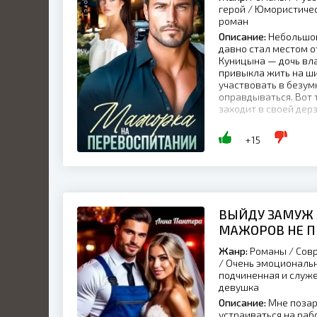
герой / Юмористиче
роман
Описание:
Небольшой
давно стал местом о
Куницына — дочь вла
привыкла жить на ши
участвовать в безум
оправдываться. Вот
заходит в своей дерзо
+15
ВЫЙДУ ЗАМУЖ 
МАЖОРОВ НЕ П
Жанр:
Романы / Совр
/ Очень эмоциональн
подчиненная и служе
девушка
Описание:
Мне позаре
устраиваться на раб