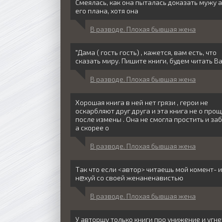
Смеялась, как она пыталась доказать мужу 
его плана, хотя она
В разводе. Плохая бывшая жена
"Дама ( гость гость) , кажется, вам есть, что
сказать миру. Пишите книги, будем читать Вас
В разводе. Плохая бывшая жена
Хорошая книга в ней нет грязи , герои не
оскарбляют друг друга и эта книга не о про
после измены . Она не смогла простить и заб
а скорее о
В разводе. Плохая бывшая жена
Так что если <автор> читаешь мой комент- 
н@хуй со своей женаненавистью
В разводе. Плохая бывшая жена
У авторшу только книги про унижение и угн