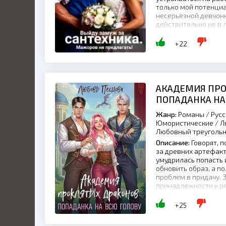
только мой потенциа
несерьезной девчонко
действительно не в 
прошло при таких ст
рядом с ним претенду
+22
АКАДЕМИЯ ПРО
ПОПАДАНКА НА
Жанр:
Романы / Русс
Юмористические / Л
Любовный треугольн
Описание:
Говорят, п
за древних артефакт
умудрилась попасть 
обновить образ, а п
проблем в придачу. 
принадлежности к р
самому,...
+25