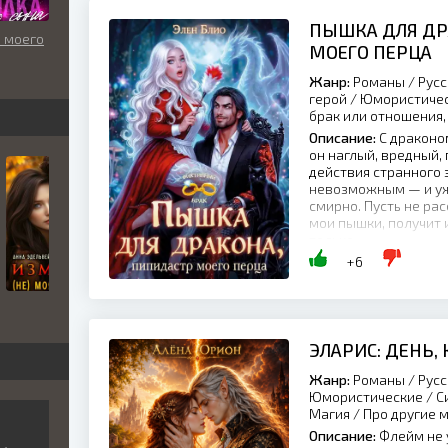
ПЫШКА ДЛЯ ДР
 моего
МОЕГО ПЕРЦА
Жанр:
Романы / Русс
герой / Юмористиче
брак или отношения,
Описание:
С драконом
он наглый, вредный, 
действия странного 
невозможным — и уж 
смирно. Пусть не ра
мои пышки, получит 
только...
+6
ЭЛАРИС: ДЕНЬ,
Жанр:
Романы / Русс
Юмористические / Си
Магия / Про другие 
Описание:
Флейм не 