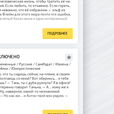
человеческая жизнь, чтобы тратить её на
. Если любить, то отчаянно. Если гореть,
м неважно, что её избранник — эльф из
а Флейм для этого мира почти что ошибка.
нелепый бокал вина и один испорченный
ПОДРОБНЕЕ
ВКЛЮЧЕНО
еменные / Русские / СамИздат / Измена /
 Мини / Юмористические
, что ты сидишь сейчас на пляже, в своем
болтаешь со мной? Вот обернись… я тебе
ь? — Тань, ты с дуба рухнула? Я в офисе!
стерянно говорит Танька, — А… кому же я
Ну, наверное, какой-то незнакомой
 — Но как же… и Антон твой вон рядом, —