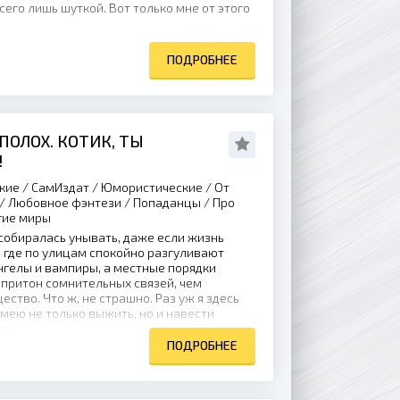
сего лишь шуткой. Вот только мне от этого
ПОДРОБНЕЕ
ПОЛОХ. КОТИК, ТЫ
!
кие / СамИздат / Юмористические / От
/ Любовное фэнтези / Попаданцы / Про
гие миры
 собиралась унывать, даже если жизнь
, где по улицам спокойно разгуливают
нгелы и вампиры, а местные порядки
притон сомнительных связей, чем
ство. Что ж, не страшно. Раз уж я здесь
умею не только выжить, но и навести
тную...
ПОДРОБНЕЕ