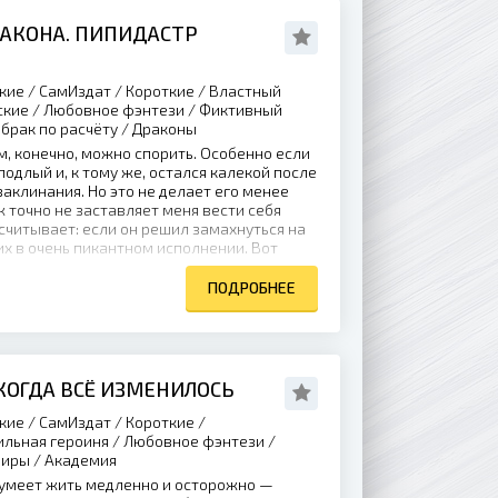
АКОНА. ПИПИДАСТР
кие / СамИздат / Короткие / Властный
ские / Любовное фэнтези / Фиктивный
 брак по расчёту / Драконы
, конечно, можно спорить. Особенно если
подлый и, к тому же, остался калекой после
заклинания. Но это не делает его менее
точно не заставляет меня вести себя
ссчитывает: если он решил замахнуться на
их в очень пикантном исполнении. Вот
ПОДРОБНЕЕ
 КОГДА ВСЁ ИЗМЕНИЛОСЬ
кие / СамИздат / Короткие /
льная героиня / Любовное фэнтези /
миры / Академия
умеет жить медленно и осторожно —