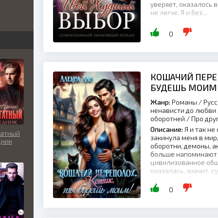
уверяет, оказалось в
не легче. Я и без...
бви
вь
0
льно
КОШАЧИЙ ПЕРЕ
БУДЕШЬ МОИМ
Жанр:
Романы / Русс
ненависти до любви 
оборотней / Про дру
Описание:
Я и так не
гатный
закинула меня в мир
дник
оборотни, демоны, а
больше напоминают 
цивилизованное обще
оказалась, значит, с
порядок: раскрою мес
0