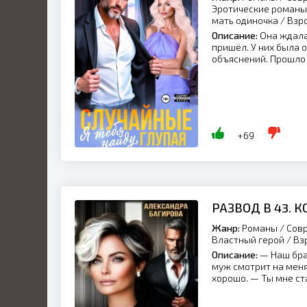
Эротические романы 
мать одиночка / Взр
Описание:
Она ждала 
пришёл. У них была о
объяснений. Прошло 
+69
РАЗВОД В 43. 
Жанр:
Романы / Совр
Властный герой / Вз
Описание:
— Наш бра
муж смотрит на меня
хорошо. — Ты мне ста