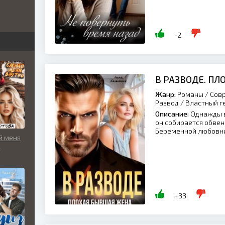
бви
вь
-2
льно
В РАЗВОДЕ. П
Жанр:
Романы / Совр
Развод / Властный г
Описание:
Однажды в
он собирается обвен
Беременной любовнице
й меня
и
+33