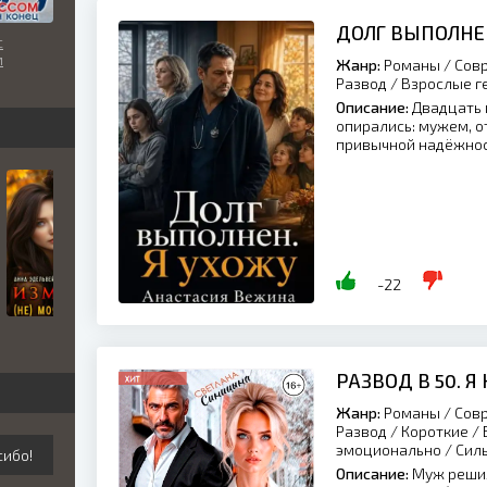
ДОЛГ ВЫПОЛНЕН
с
м
Жанр:
Романы / Совр
Развод / Взрослые г
Описание:
Двадцать п
опирались: мужем, о
привычной надёжност
-22
РАЗВОД В 50. Я
Жанр:
Романы / Совр
Развод / Короткие /
эмоционально / Сил
сибо!
Описание:
Муж решил