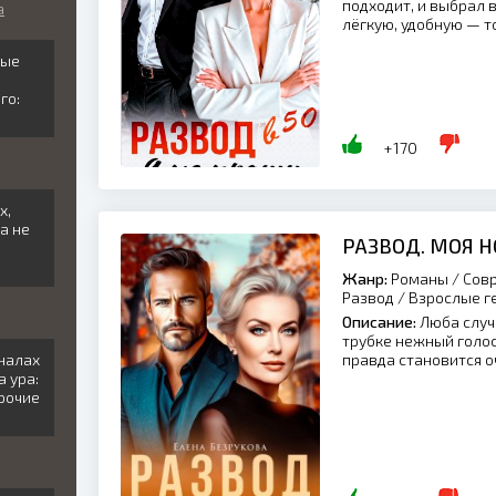
подходит, и выбрал 
а
лёгкую, удобную — то
лые
го:
+170
х,
а не
РАЗВОД. МОЯ 
Жанр:
Романы / Совр
Развод / Взрослые г
Описание:
Люба случ
трубке нежный голо
налах
правда становится оч
а ура:
прочие