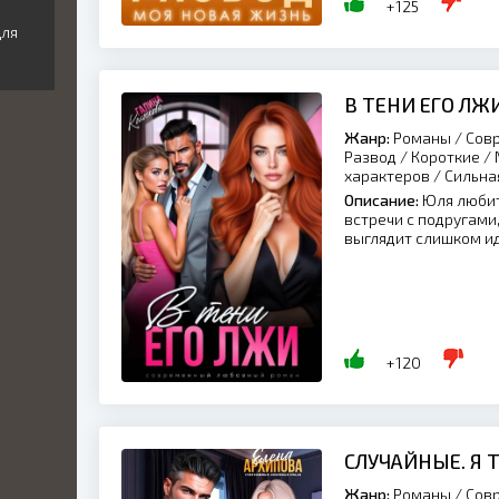
+125
Для
В ТЕНИ ЕГО ЛЖ
Жанр:
Романы / Совр
Развод / Короткие /
характеров / Сильна
Описание:
Юля любит 
встречи с подругами
выглядит слишком иде
+120
СЛУЧАЙНЫЕ. Я 
Жанр:
Романы / Совр