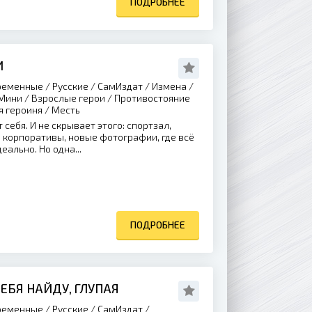
ПОДРОБНЕЕ
И
еменные / Русские / СамИздат / Измена /
 Мини / Взрослые герои / Противостояние
я героиня / Месть
себя. И не скрывает этого: спортзал,
, корпоративы, новые фотографии, где всё
ально. Но одна...
ПОДРОБНЕЕ
ТЕБЯ НАЙДУ, ГЛУПАЯ
еменные / Русские / СамИздат /