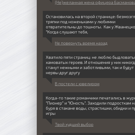
(Не)желанная жена офицера Басманов
Остановилась на второй странице: безмозг
тряпки под ноженьками у любимки
отвратительны до тошноты. Как у Жванецко
"Когда слушают тебя,
Не повернуть время назад
Хватило пяти страниц: не люблю быдловаты
хамоватых героев. И отношения у них никогд
станут нежными и заботливыми, так и будут
нервы друг другу
В постели с ювелиром
Когда-то такие романчики печатались в жур
"Пионер" и "Юность". Заходили подросткам н
буря в стакане воды, страстишки, обидки и 
игры
Твой худший выбор