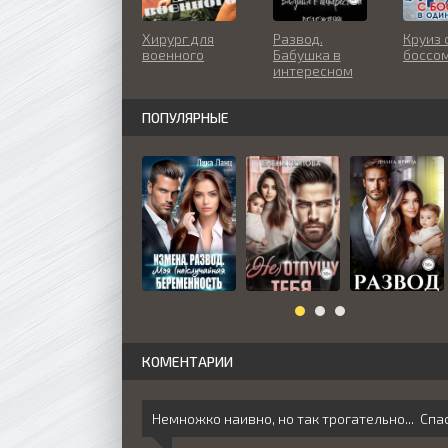
Хирург для
Развод.
Круиз 
военного
Бабушка в
боссо
интересном
положении -
Марина Вуд
ПОПУЛЯРНЫЕ
КОМЕНТАРИИ
Немножко наивно, но так трогательно... Спа