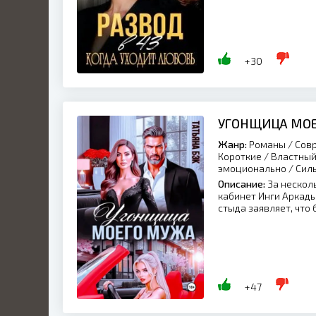
+30
УГОНЩИЦА МО
Жанр:
Романы / Совр
Короткие / Властный
эмоционально / Сил
Описание:
За нескол
кабинет Инги Аркадь
стыда заявляет, что 
+47