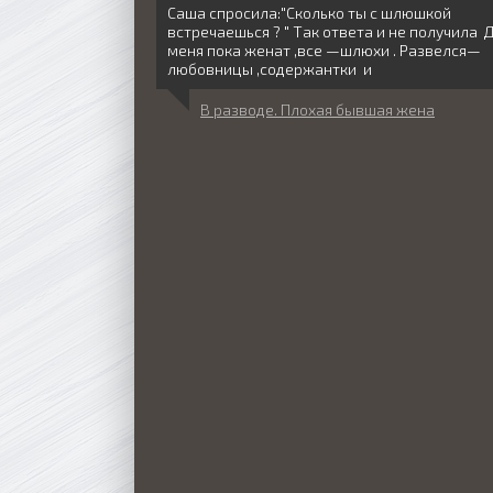
Саша спросила:"Сколько ты с шлюшкой
встречаешься ? " Так ответа и не получила 
меня пока женат ,все —шлюхи . Развелся—
любовницы ,содержантки и
В разводе. Плохая бывшая жена