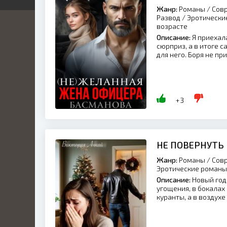
Жанр:
Романы / Совр
я
я
Развод / Эротически
ка
возрасте
иры
й
Описание:
Я приехал
ник
сюрприз, а в итоге 
кая
нный
для него. Боря не при
ка
икий
ские
ый
+3
ские
ы
льные
ие
НЕ ПОВЕРНУТЬ
нные
ные
Жанр:
Романы / Совр
ские
Эротические романы 
ные
Описание:
Новый год
угощения, в бокалах
а
куранты, а в воздухе
о
ие