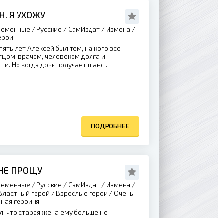
. Я УХОЖУ
еменные / Русские / СамИздат / Измена /
ерои
ять лет Алексей был тем, на кого все
тцом, врачом, человеком долга и
и. Но когда дочь получает шанс...
ПОДРОБНЕЕ
 НЕ ПРОЩУ
еменные / Русские / СамИздат / Измена /
 Властный герой / Взрослые герои / Очень
ьная героиня
, что старая жена ему больше не