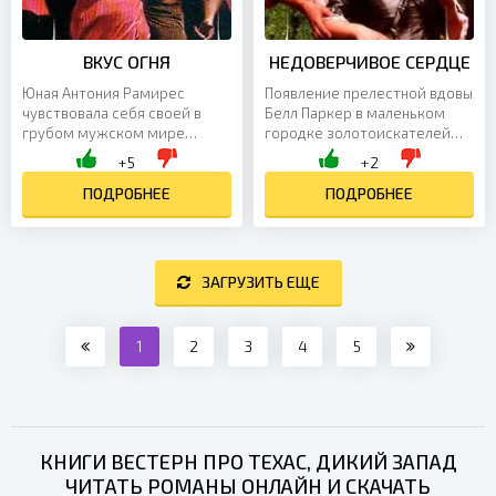
ВКУС ОГНЯ
НЕДОВЕРЧИВОЕ СЕРДЦЕ
Юная Антония Рамирес
Появление прелестной вдовы
чувствовала себя своей в
Белл Паркер в маленьком
грубом мужском мире
городке золотоискателей
техасских стрелков — и
вызвало настоящий фурор
+5
+2
готова была по-мужски
среди его обитателей. Но
честно помочь богатому
ПОДРОБНЕЕ
почему она так упрямо...
ПОДРОБНЕЕ
хозяину ранчо...
ЗАГРУЗИТЬ ЕЩЕ
1
2
3
4
5
КНИГИ ВЕСТЕРН ПРО ТЕХАС, ДИКИЙ ЗАПАД
ЧИТАТЬ РОМАНЫ ОНЛАЙН И СКАЧАТЬ