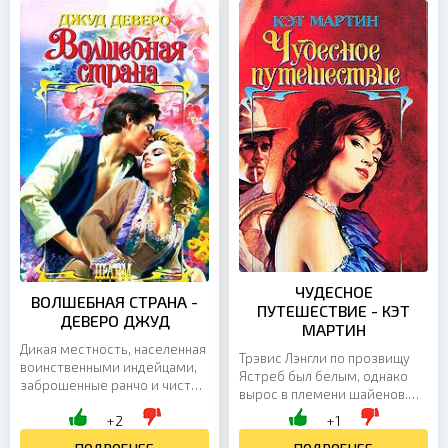
ЧУДЕСНОЕ
ВОЛШЕБНАЯ СТРАНА -
ПУТЕШЕСТВИЕ - КЭТ
ДЕВЕРО ДЖУД
МАРТИН
Дикая местность, населенная
Трэвис Лэнгли по прозвищу
воинственными индейцами,
Ястреб был белым, однако
заброшенные ранчо и чистые
вырос в племени шайенов.
реки, вольница
Суровому воину мало
+2
+1
золотоискателей, торговля
пристала довольно
женским телом и кодекс