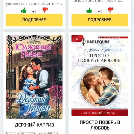
помощи Беатрис просить
удержать в своих объятиях
было не у кого. Девушка
Колорадо Кейт — самую
+1
+1
осталась одна и с тоской в
красивую и дерзкую из
сердце была вынуждена...
разбойниц Дикого Запада, и
ПОДРОБНЕЕ
ПОДРОБНЕЕ
не...
ПРОСТО ПОВЕРЬ В
ДЕРЗКИЙ КАПРИЗ
ЛЮБОВЬ
Мог ли бесстрашный Чарли