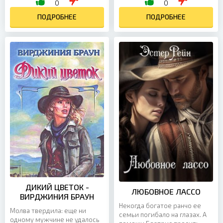
0
0
этом Богом забытом месте
повстречала на опасной
станет явью ее тайная
ПОДРОБНЕЕ
дороге свою любовь —
ПОДРОБНЕЕ
мечта...
Росса...
ДИКИЙ ЦВЕТОК -
ЛЮБОВНОЕ ЛАССО
ВИРДЖИНИЯ БРАУН
Некогда богатое ранчо ее
Молва твердила: еще ни
семьи погибало на глазах. А
одному мужчине не удалось