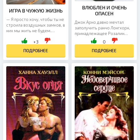
ВЛЮБЛЕН И ОЧЕНЬ
ИГРА В ЧУЖУЮ ЖИЗНЬ
ОПАСЕН
— Я просто хочу, чтобы ты не
Джок Арно давно мечтал
строила воздушных замков, в
заполучить ранчо Лонгхорн,
них мы жить не будем.
принадлежащее Розалин
Реальность такова — меня
Оукли, но влюбился в его
+3
0
тянет к тебе, тебя ко мне. Мы
владелицу. Впрочем,
можем...
ПОДРОБНЕЕ
надежду заполучить ранчо он
ПОДРОБНЕЕ
не...