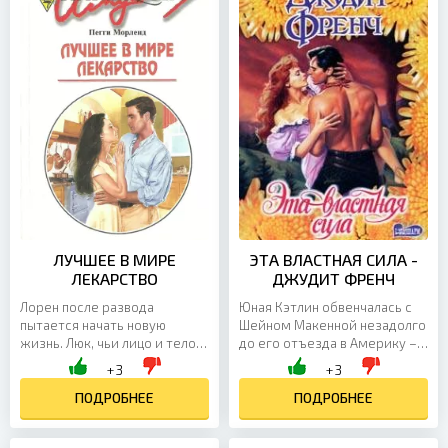
ЛУЧШЕЕ В МИРЕ
ЭТА ВЛАСТНАЯ СИЛА -
ЛЕКАРСТВО
ДЖУДИТ ФРЕНЧ
Лорен после развода
Юная Кэтлин обвенчалась с
пытается начать новую
Шейном Макенной незадолго
жизнь. Люк, чьи лицо и тело
до его отъезда в Америку – и
обезображены шрамами,
утешилась обещанием, что
+3
+3
страдает из-за своего
муж очень скоро вызовет ее
уродства. Что поможет им
ПОДРОБНЕЕ
к себе. Однако...
ПОДРОБНЕЕ
избавиться...