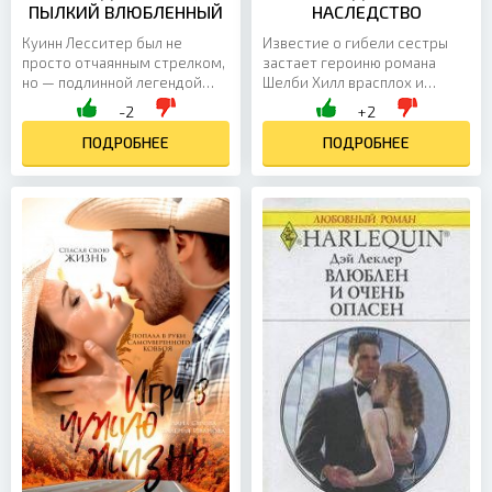
ПЫЛКИЙ ВЛЮБЛЕННЫЙ
НАСЛЕДСТВО
Куинн Лесситер был не
Известие о гибели сестры
просто отчаянным стрелком,
застает героиню романа
но — подлинной легендой
Шелби Хилл врасплох и
Дикого Запада, человеком, не
повергает ее в глубокое
-2
+2
боявшимся никого и ничего…
горе. Девушка не знает, что
кроме любви. Однако...
ПОДРОБНЕЕ
ей делать с неожиданно...
ПОДРОБНЕЕ