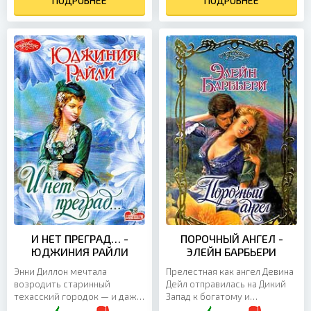
ПОДРОБНЕЕ
легкомысленная роль
ПОДРОБНЕЕ
чести...
телохранителя...
И НЕТ ПРЕГРАД… -
ПОРОЧНЫЙ АНГЕЛ -
ЮДЖИНИЯ РАЙЛИ
ЭЛЕЙН БАРБЬЕРИ
Энни Диллон мечтала
Прелестная как ангел Девина
возродить старинный
Дейл отправилась на Дикий
техасский городок — и даже
Запад к богатому и
не подозревала, что именно в
могущественному отцу и