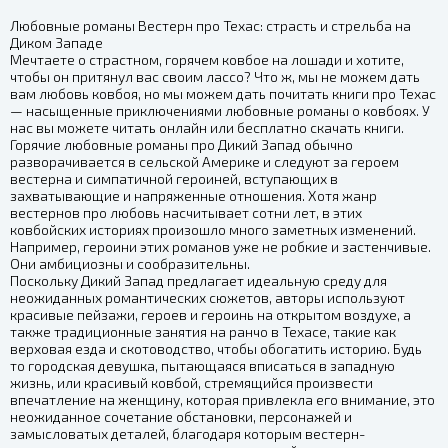
Любовные романы Вестерн про Техас: страсть и стрельба на
Диком Западе
Мечтаете о страстном, горячем ковбое на лошади и хотите,
чтобы он притянул вас своим лассо? Что ж, мы не можем дать
вам любовь ковбоя, но мы можем дать почитать книги про Техас
— насыщенные приключениями любовные романы о ковбоях. У
нас вы можете читать онлайн или бесплатно скачать книги.
Горячие любовные романы про Дикий Запад обычно
разворачивается в сельской Америке и следуют за героем
вестерна и симпатичной героиней, вступающих в
захватывающие и напряженные отношения. Хотя жанр
вестернов про любовь насчитывает сотни лет, в этих
ковбойских историях произошло много заметных изменений.
Например, героини этих романов уже не робкие и застенчивые.
Они амбициозны и сообразительны.
Поскольку Дикий Запад предлагает идеальную среду для
неожиданных романтических сюжетов, авторы используют
красивые пейзажи, героев и героинь на открытом воздухе, а
также традиционные занятия на ранчо в Техасе, такие как
верховая езда и скотоводство, чтобы обогатить историю. Будь
то городская девушка, пытающаяся вписаться в западную
жизнь, или красивый ковбой, стремящийся произвести
впечатление на женщину, которая привлекла его внимание, это
неожиданное сочетание обстановки, персонажей и
замысловатых деталей, благодаря которым вестерн-