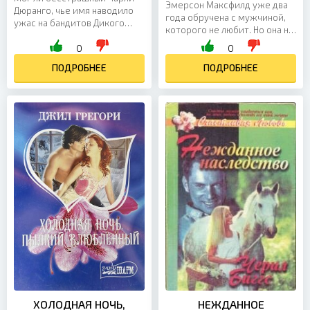
Эмерсон Максфилд уже два
Дюранго, чье имя наводило
года обручена с мужчиной,
ужас на бандитов Дикого
которого не любит. Но она не
Запала, внезапно
придает большого значения
0
0
превратиться в ранимого
любви, главное для нее – это
мальчишку, отчаянно
ПОДРОБНЕЕ
дело всей...
ПОДРОБНЕЕ
пытающегося...
ХОЛОДНАЯ НОЧЬ,
НЕЖДАННОЕ