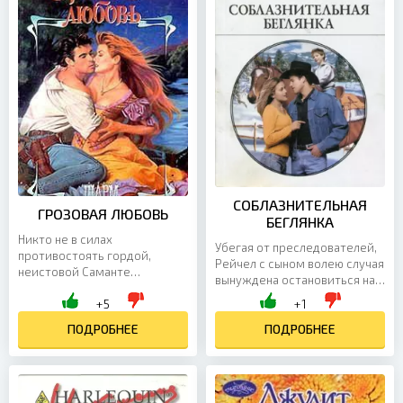
СОБЛАЗНИТЕЛЬНАЯ
ГРОЗОВАЯ ЛЮБОВЬ
БЕГЛЯНКА
Никто не в силах
Убегая от преследователей,
противостоять гордой,
Рейчел с сыном волею случая
неистовой Саманте
вынуждена остановиться на
Кингсли… Кроме дерзкого и
ранчо Лукаса Каллахана —
+5
+1
бесстрашного бандита Хэнка
угрюмого и неприветливого
Чавеса. Напрасно клянется
ПОДРОБНЕЕ
ковбоя. Благодаря...
ПОДРОБНЕЕ
Саманта убить...