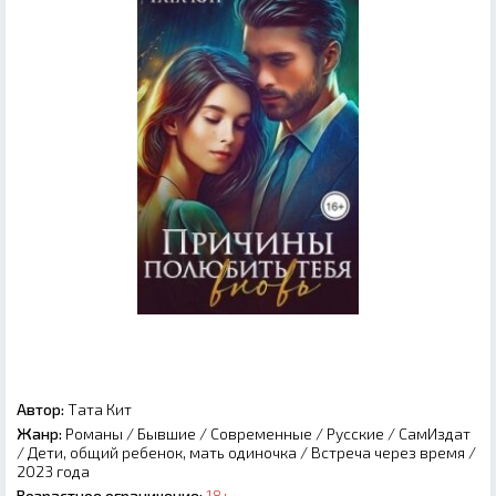
Автор:
Тата Кит
Жанр:
Романы
/
Бывшие
/
Современные
/
Русские
/
СамИздат
/
Дети, общий ребенок, мать одиночка
/
Встреча через время
/
2023 года
Возрастное ограничение:
18+