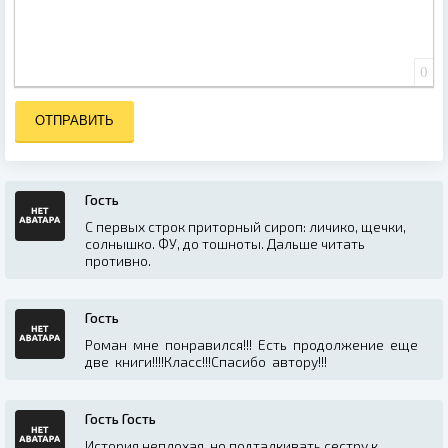
0
ОТПРАВИТЬ
Гость
С первых строк приторный сироп: личико, щечки,
солнышко. ФУ, до тошноты. Дальше читать
противно.
Гость
Роман мне понравился!!! Есть продолжение еще
две книги!!!!Класс!!!Спасибо автору!!!
Гость Гость
История неплохая, но подталкивать сестру к