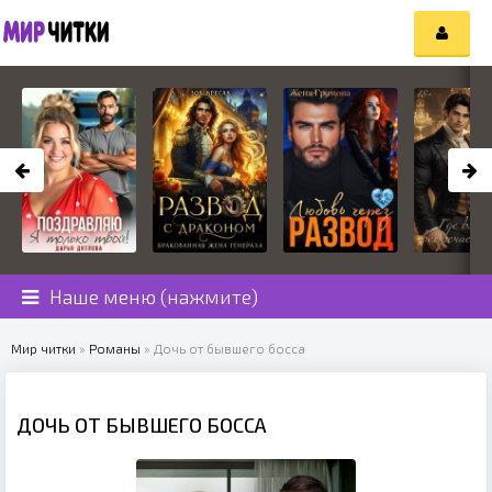
Наше меню (нажмите)
Мир читки
»
Романы
» Дочь от бывшего босса
ДОЧЬ ОТ БЫВШЕГО БОССА