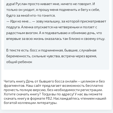
дура! Руслан просто кивает мне, ничего не говорит. И
только он уходит, я прошу меня подменить и бегу к себе,
будто за мной кто-то гонится.
— Иди ко мне… — зову малышку, за которой присматривает
подруга. Аленка опускается на четвереньки и ползет с
радостным визгом. А я подхватываю и обнимаю дочь, что
впервые за всю жизнь оказалась так близко к своему отцу.
В тексте есть: босс и подчиненная, бывшие, случайная
беременность, сильные чувства, встреча через время,
общий ребенок
Читать книгу Дочь от бывшего босса онлайн – целиком и без
фрагментов. Наш сайт предлагает возможность бесплатно
прочесть полную версию, без необходимости регистрации.
Хотите скачать книгу? Тогда вы по адресу! У нас вы можете
скачать книгу в формате FB2. Наслаждайтесь чтением нашей
богатой коллекции литературы.