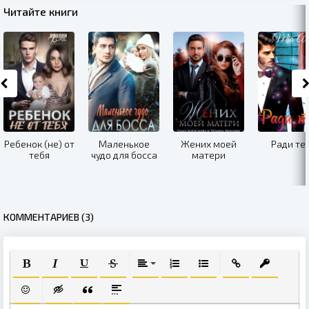
Читайте книги
Ребенок (не) от
Маленькое
Жених моей
Ради те
тебя
чудо для босса
матери
КОММЕНТАРИЕВ (3)
ПОЛУЖИРНЫЙ
КУРСИВ
ПОДЧЕРКНУТЫЙ
ЗАЧЕРКНУТЫЙ
ВЫРАВНИВАНИЕ
НУМЕРОВАННЫЙ СПИСОК
МАРКИРОВАННЫЙ СПИ
ВСТАВИТЬ ССЫЛ
ВСТАВИТЬ
ВСТАВИТЬ СМАЙЛИК
ВСТАВКА СКРЫТОГО ТЕКСТА
ВСТАВКА ЦИТАТЫ
ВСТАВКА СПОЙЛЕРА