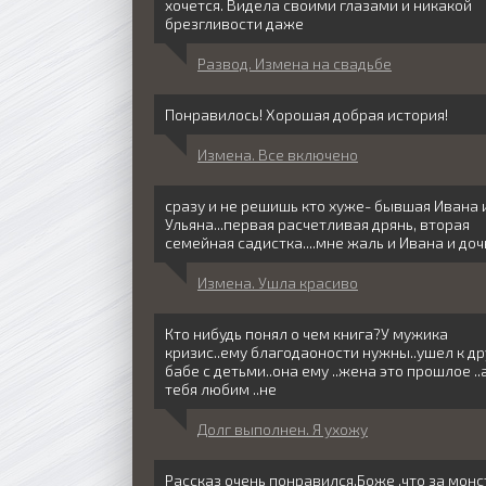
хочется. Видела своими глазами и никакой
брезгливости даже
Развод. Измена на свадьбе
Понравилось! Хорошая добрая история!
Измена. Все включено
сразу и не решишь кто хуже- бывшая Ивана 
Ульяна...первая расчетливая дрянь, вторая
семейная садистка....мне жаль и Ивана и доч
Измена. Ушла красиво
Кто нибудь понял о чем книга?У мужика
кризис..ему благодаоности нужны..ушел к др
бабе с детьми..она ему ..жена это прошлое ..
тебя любим ..не
Долг выполнен. Я ухожу
Рассказ очень понравился.Боже ,что за монс