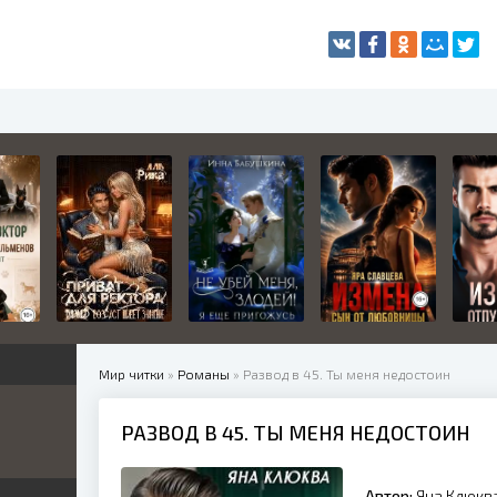
Мир читки
»
Романы
» Развод в 45. Ты меня недостоин
РАЗВОД В 45. ТЫ МЕНЯ НЕДОСТОИН
жетные
ница
е
ные
Автор:
Яна Клюкв