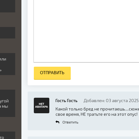
или
ь
ОТПРАВИТЬ
Гость Гость
Добавлен: 03 августа 2025 
угой
а мы
Какой только бред не прочитаешь....сюже
свое время, НЕ тратьте его на этот опус!
Ответить
тр