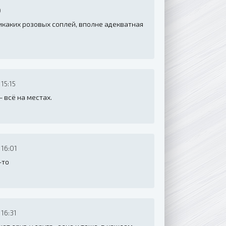
0
Никаких розовых соплей, вполне адекватная
15:15
 всё на местах.
16:01
-то
16:31