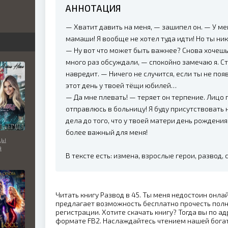
АННОТАЦИЯ
бви
— Хватит давить на меня, — зашипел он. — У м
вь
мамаши! Я вообще не хотел туда идти! Но ты ни
— Ну вот что может быть важнее? Снова хочешь
много раз обсуждали, — спокойно замечаю я. Ст
навредит. — Ничего не случится, если ты не поя
льно
этот день у твоей тёщи юбилей…
— Да мне плевать! — теряет он терпение. Лицо 
отправлюсь в больницу! Я буду присутствовать 
дела до того, что у твоей матери день рождения
более важный для меня!
ды
а
В тексте есть: измена, взрослые герои, развод,
Читать книгу Развод в 45. Ты меня недостоин онла
предлагает возможность бесплатно прочесть пол
регистрации. Хотите скачать книгу? Тогда вы по ад
формате FB2. Наслаждайтесь чтением нашей бога