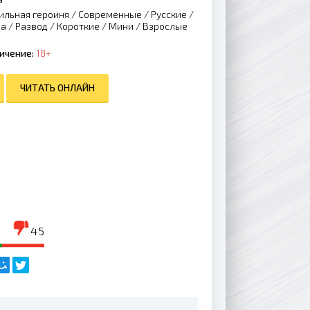
ильная героиня
/
Современные
/
Русские
/
на
/
Развод
/
Короткие
/
Мини
/
Взрослые
ичение:
18+
ЧИТАТЬ ОНЛАЙН
45