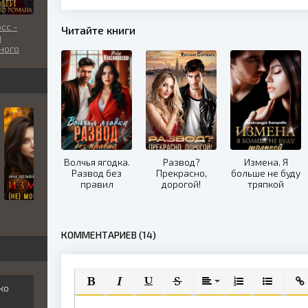
сс -
Читайте книги
й
ного
а
Волчья ягодка.
Развод?
Измена. Я
Развод без
Прекрасно,
больше не буду
правил
дорогой!
тряпкой
КОММЕНТАРИЕВ (14)
ко
ПОЛУЖИРНЫЙ
КУРСИВ
ПОДЧЕРКНУТЫЙ
ЗАЧЕРКНУТЫЙ
ВЫРАВНИВАНИЕ
НУМЕРОВАННЫЙ
МАРКИРО
ВСТ