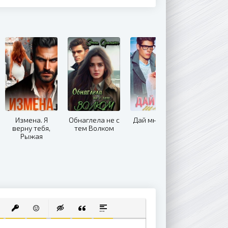
Измена. Я
Обнаглела не с
Дай мне шанс
верну тебя,
тем Волком
Рыжая
 СПИСОК
ВАННЫЙ СПИСОК
АВИТЬ ССЫЛКУ
ВСТАВИТЬ ЗАЩИЩЕННУЮ ССЫЛКУ
ВСТАВИТЬ СМАЙЛИК
ВСТАВКА СКРЫТОГО ТЕКСТА
ВСТАВКА ЦИТАТЫ
ВСТАВКА СПОЙЛЕРА