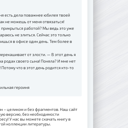
еня есть дела поважнее юбилея твоей
как не можешь от меня отвязаться!
 прикрыться работой? Мы ведь это уже
араюсь не злиться. Сейчас это только
вишься в офисе один день. Тем более в
перекашивает от злости. — В этот день я
на родах своего сына! Поняла? И мне нет
! Потому что в этот день родится кто-то
 сильная героиня
йн – целиком и без фрагментов. Наш сайт
ную версию, без необходимости
ресу! У нас вы можете скачать книгу в
той коллекции литературы.