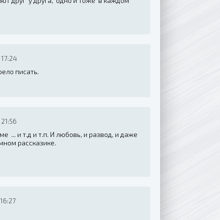
ют друг у друга, одно и тоже в каждом
 17:24
оело писать.
21:56
 ... и т.д и т.п. И любовь, и развод, и даже
омном рассказике.
.
16:27