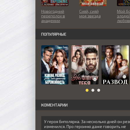
Новогодний
Сияй, сияй
Мой бо
переполох в
моя звезда
злоде
академии
любов
«Милагриум»
роман
- Алиса
ПОПУЛЯРНЫЕ
Селезнёва
КОМЕНТАРИИ
У героя биполярка. За несколько дней он рез
изменился. Про героиню даже говорить не