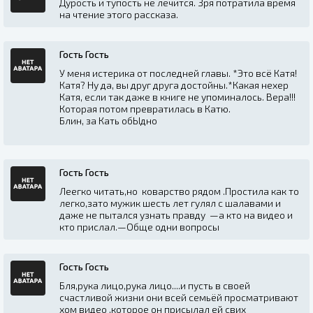
Дурость и тупость не лечится. Зря потратила время
на чтение этого рассказа.
Гость Гость
У меня истерика от последней главы. *Это всё Катя!
Катя? Ну да, вы друг друга достойны.*Какая нехер
Катя, если так даже в книге не упоминалось. Вера!!!
Которая потом превратилась в Катю.
Блин, за Кать обЫдно
Гость Гость
Леегко читать,но коварство рядом .Простила как то
легко,зато мужик шесть лет гулял с шалавами и
даже не пытался узнать правду —а кто на видео и
кто прислал.—Обще одни вопросы
Гость Гость
Бля,рука лицо,рука лицо....и пусть в своей
счастливой жизни они всей семьёй просматривают
хом видео ,которое он присылал ей свих