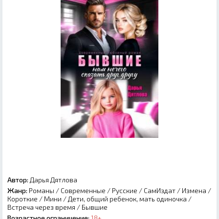
Автор:
Дарья Дятлова
Жанр:
Романы
/
Современные
/
Русские
/
СамИздат
/
Измена
/
Короткие
/
Мини
/
Дети, общий ребенок, мать одиночка
/
Встреча через время
/
Бывшие
Возрастное ограничение:
18+