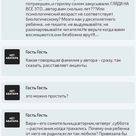
потрахушек,.и горилку салом закусывали. ГЛЯДЯ НА
ВСЁ ЭТО...автор,вам сколько лет???Или
психологический возраст не соответствует
биологическому? Мозги как у десятилетнего
ребёнка...не пишите, не выдумывайте, не
разочаровывайте читателя.Не верьте когда вами
восхищаются,они безбожно врут!!!....
Гость Гость
Какая говорящая фамилия у автора - сразу, так
сказать, расставляет акценты.
Гость Гость
это можно простить?
Гость Гость
Вера—его сожительница,вторник,четверг ,суббота
—расписание,когда трахались Почему она ребенка
от него не родила,если так любила? Привязала бы