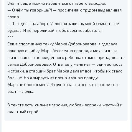
Значит, ещё можно избавиться от твоего выродка.
— О чём ты говоришь?! — просипела, с трудом выдавливая
слова.
— Ты едешь на аборт. Усложнять жизнь моей семье ты не
будешь. И не переживай, я обо всём позаботился.
***
Сев в спортивную тачку Марка Добронравова, я сделала
роковую ошибку. Марк бесследно пропал, а моя жизнь и
жизнь нашего нерождённого ребёнка отныне принадлежат
семье Добронравовых. Ответов у меня нет — одни вопросы
и страхи, а старший брат Марка делает всё, чтобы их стало
больше. Но я вырвусь из плена и узнаю правду.
Марк не бросил меня. Я точно знаю, и всё, что говорит его
брат — ложь…
В тексте есть: сильная героиня, любовь вопреки, жесткий и
властный герой