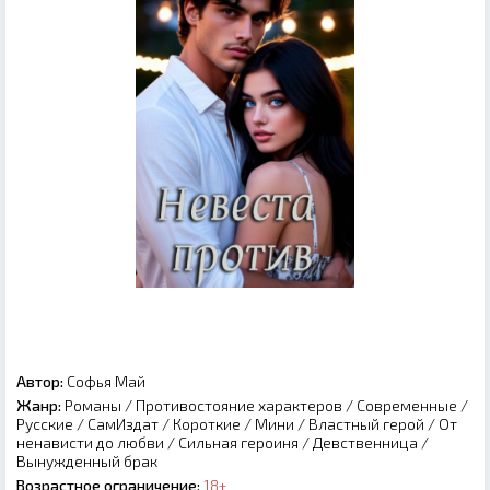
Автор:
Софья Май
Жанр:
Романы
/
Противостояние характеров
/
Современные
/
Русские
/
СамИздат
/
Короткие
/
Мини
/
Властный герой
/
От
ненависти до любви
/
Сильная героиня
/
Девственница
/
Вынужденный брак
Возрастное ограничение:
18+