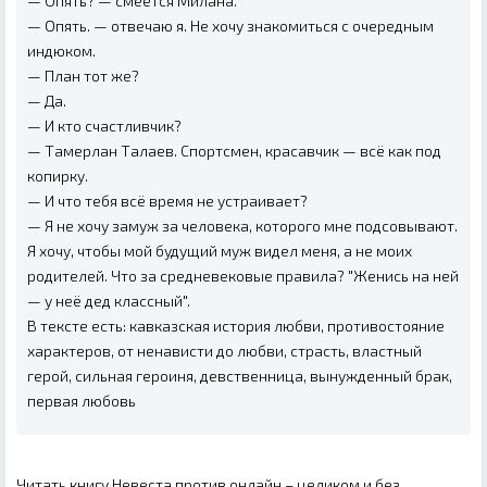
— Опять? — смеётся Милана.
— Опять. — отвечаю я. Не хочу знакомиться с очередным
индюком.
— План тот же?
— Да.
— И кто счастливчик?
— Тамерлан Талаев. Спортсмен, красавчик — всё как под
копирку.
— И что тебя всё время не устраивает?
— Я не хочу замуж за человека, которого мне подсовывают.
Я хочу, чтобы мой будущий муж видел меня, а не моих
родителей. Что за средневековые правила? "Женись на ней
— у неё дед классный".
В тексте есть: кавказская история любви, противостояние
характеров, от ненависти до любви, страсть, властный
герой, сильная героиня, девственница, вынужденный брак,
первая любовь
Читать книгу Невеста против онлайн – целиком и без