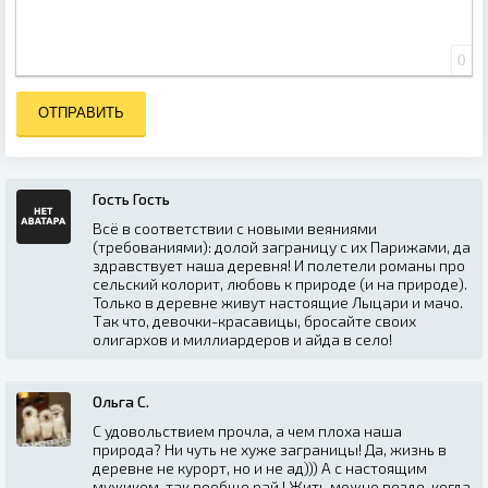
0
ОТПРАВИТЬ
Гость Гость
Всё в соответствии с новыми веяниями
(требованиями): долой заграницу с их Парижами, да
здравствует наша деревня! И полетели романы про
сельский колорит, любовь к природе (и на природе).
Только в деревне живут настоящие Лыцари и мачо.
Так что, девочки-красавицы, бросайте своих
олигархов и миллиардеров и айда в село!
Ольга С.
С удовольствием прочла, а чем плоха наша
природа? Ни чуть не хуже заграницы! Да, жизнь в
деревне не курорт, но и не ад))) А с настоящим
мужиком, так вообще рай ! Жить можно везде, когда