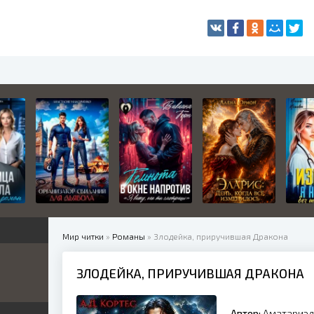
Мир читки
»
Романы
» Злодейка, приручившая Дракона
ЗЛОДЕЙКА, ПРИРУЧИВШАЯ ДРАКОНА
жетные
ница
е
ные
Автор:
Аматариэл