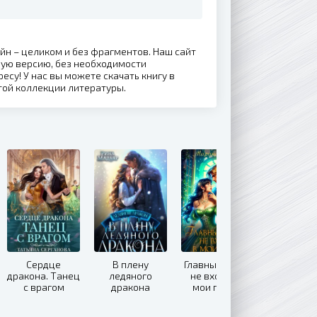
йн – целиком и без фрагментов. Наш сайт
ную версию, без необходимости
ресу! У нас вы можете скачать книгу в
той коллекции литературы.
Сердце
В плену
Главный герой
дракона. Танец
ледяного
не входил в
с врагом
дракона
мои планы