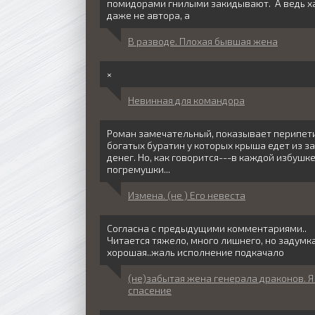
помидорами гнилыми закидывают. А ведь х
даже не автора, а
В разводе. Плохая бывшая жена
×
Невинная для командора
Роман замечательный, показывает перипет
богатых буратин у которых крыша едет из за
денег. Но, как говорится---в каждой избушк
погремушки...
Измена. (не ) Его невеста
Согласна с предыдущими комментариями..
Читается тяжело, много лишнего, но задумк
хорошая..жаль исполнение подкачало
(не)забытая жена генерала драконов. Я
спасение