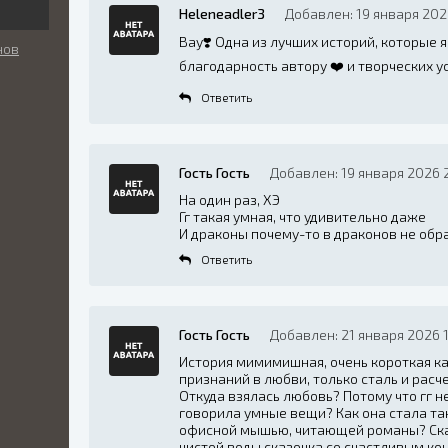
Heleneadler3
Добавлен: 19 января 202
Вау❣️ Одна из лучших историй, которые 
нов
благодарность автору ❤️ и творческих у
Ответить
Гость Гость
Добавлен: 19 января 2026 
На один раз, ХЭ
Гг такая умная, что удивительно даже
И драконы почему-то в драконов не обра
Ответить
Гость Гость
Добавлен: 21 января 2026 1
История мимимишная, очень короткая как 
признаний в любви, только сталь и расч
Откуда взялась любовь? Потому что гг н
говорила умные вещи? Как она стала та
офисной мышью, читающей романы? Сказ
чистой воды сказочка со счастливым ко