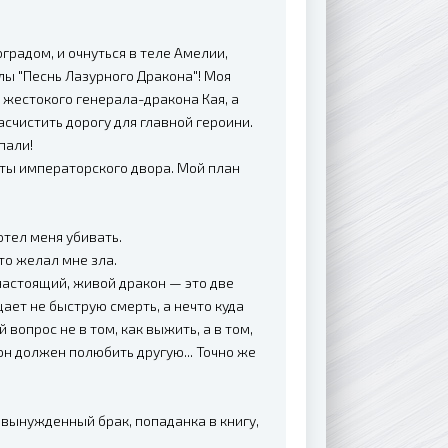
градом, и очнуться в теле Амелии,
ы "Песнь Лазурного Дракона"! Моя
 жестокого генерала-дракона Кая, а
асчистить дорогу для главной героини.
пали!
еты императорского двора. Мой план
отел меня убивать.
то желал мне зла.
 настоящий, живой дракон — это две
ет не быструю смерть, а нечто куда
 вопрос не в том, как выжить, а в том,
он должен полюбить другую... Точно же
, вынужденный брак, попаданка в книгу,