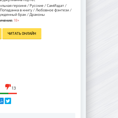
ильная героиня
/
Русские
/
СамИздат
/
Попаданка в книгу
/
Любовное фэнтези
/
ужденный брак
/
Драконы
ичение:
18+
ЧИТАТЬ ОНЛАЙН
13