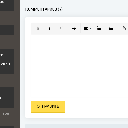
ают
КОММЕНТАРИЕВ (7)
ПОЛУЖИРНЫЙ
КУРСИВ
ПОДЧЕРКНУТЫЙ
ЗАЧЕРКНУТЫЙ
ВЫРАВНИВАНИЕ
НУМЕРОВАННЫЙ
МАРКИРО
ВСТ
ии
е свои
а
ОТПРАВИТЬ
 твоё