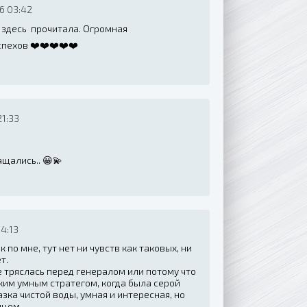
6 03:42
я здесь прочитала. Огромная
спехов ❤️❤️❤️❤️❤️
21:33
щались.. 😀💫
4:13
по мне, тут нет ни чувств как таковых, ни
ет.
е тряслась перед генералом или потому что
ким умным стратегом, когда была серой
ка чистой воды, умная и интересная, но
нцом.