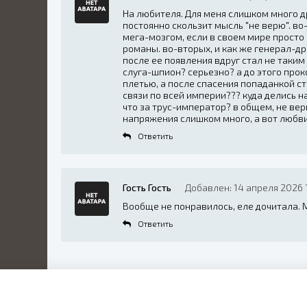
На любителя. Для меня слишком много д
постоянно скользит мысль "не верю". во
мега-мозгом, если в своем мире просто
романы. во-вторых, и как же генерал-др
после ее появления вдруг стал не таки
слуга-шпион? серьезно? а до этого прок
плетью, а после спасения попаданкой
связи по всей империи??? куда делись 
что за трус-император? в общем, не верю
напряжения слишком много, а вот любв
Ответить
Гость Гость
Добавлен: 14 апреля 2026 1
Вообще не понравилось, еле дочитала. 
Ответить