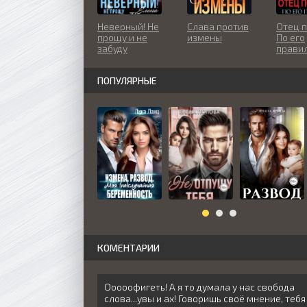
Неверный! Не
Слава против
Отец п
прощу и не
измены
По его
забуду
прави
ПОПУЛЯРНЫЕ
КОМЕНТАРИИ
Ооооофигеть! А я то думала у нас свобода
слова...увы и ах! Говоришь своё мнение, тебя