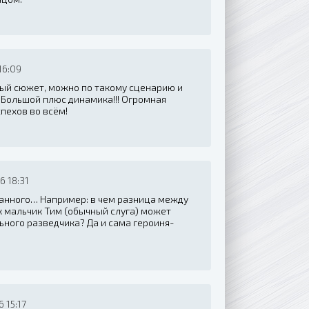
16:09
ный сюжет, можно по такому сценарию и
" Большой плюс динамика!!! Огромная
спехов во всём!
 18:31
анного… Например: в чем разница между
к мальчик Тим (обычный слуга) может
ного разведчика? Да и сама героиня-
 15:17