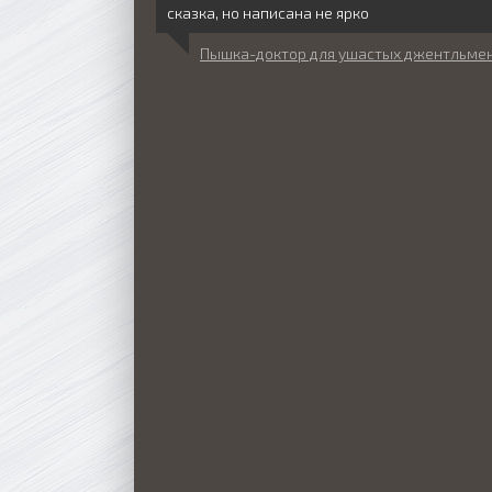
сказка, но написана не ярко
Пышка-доктор для ушастых джентльме