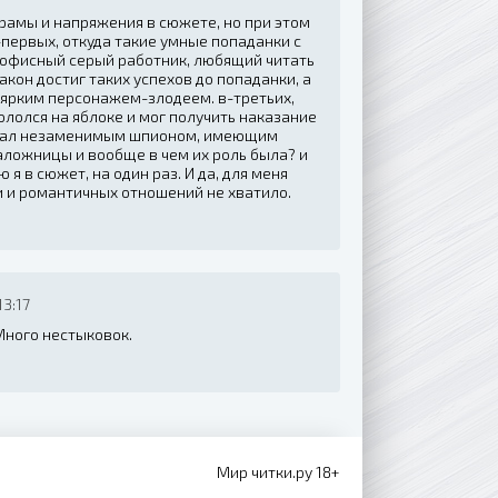
рамы и напряжения в сюжете, но при этом
-первых, откуда такие умные попаданки с
 офисный серый работник, любящий читать
акон достиг таких успехов до попаданки, а
м ярким персонажем-злодеем. в-третьих,
ололся на яблоке и мог получить наказание
 стал незаменимым шпионом, имеющим
наложницы и вообще в чем их роль была? и
 я в сюжет, на один раз. И да, для меня
и и романтичных отношений не хватило.
3:17
Много нестыковок.
Мир читки.ру 18+