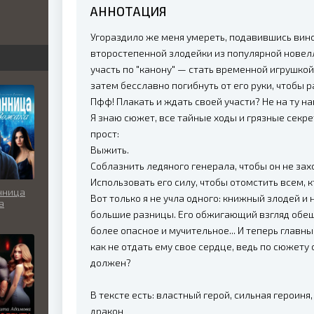
АННОТАЦИЯ
бви
Угораздило же меня умереть, подавившись вино
вь
второстепенной злодейки из популярной новелл
участь по "канону" — стать временной игрушкой
затем бесславно погибнуть от его руки, чтобы р
Пфф! Плакать и ждать своей участи? Не на ту на
льно
Я знаю сюжет, все тайные ходы и грязные секр
прост:
Выжить.
Соблазнить ледяного генерала, чтобы он не зах
Использовать его силу, чтобы отомстить всем, к
нница
Вот только я не учла одного: книжный злодей и
а
большие разницы. Его обжигающий взгляд обеща
более опасное и мучительное... И теперь главный
как не отдать ему свое сердце, ведь по сюжету 
должен?
В тексте есть: властный герой, сильная героиня
дракон