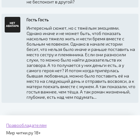
не беспокоит в другой?
Гость Гость
Интересный сюжет, но с тяжёлым эмоциями.
Однако иначе и не может быть, чтоб показать
насколько тяжело жить и нести бремя вместе с
больным человеком. Однако в начале истории
бесит, что нельзя было иначе и раньше поставить на
место сестру и племянника. Если они разносили
слухи, то можно было найти доказательств их
заговора. А то получается у них деньги есть, а у
самого героя нет? И потом когда припёрлась
бывшая любовница, можно было поставить её на
место на следующий день и отправить восвояси, а к
матери поехать вместе с мужем. А так показали, что
гостья важнее, чем тёща. А так роман жизненный,
глубокие, есть над чем подумать...
Правообладателям
Мир читки.ру 18+