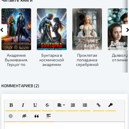
Академия
Бунтарка в
Проклятая
Дьявол д
Выживания.
космической
попаданка
отлични
Герцог по
академии
серебряной
вызову
совы
КОММЕНТАРИЕВ (2)
ПОЛУЖИРНЫЙ
КУРСИВ
ПОДЧЕРКНУТЫЙ
ЗАЧЕРКНУТЫЙ
ВЫРАВНИВАНИЕ
НУМЕРОВАННЫЙ СПИСОК
МАРКИРОВАННЫЙ СПИ
ВСТАВИТЬ ССЫЛ
ВСТАВИТЬ
ВСТАВИТЬ СМАЙЛИК
ВСТАВКА СКРЫТОГО ТЕКСТА
ВСТАВКА ЦИТАТЫ
ВСТАВКА СПОЙЛЕРА