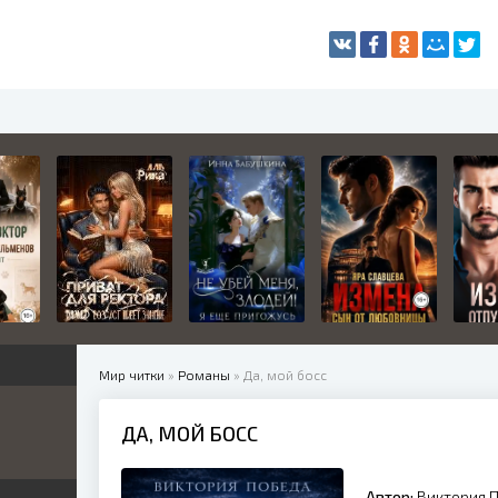
Мир читки
»
Романы
» Да, мой босс
ДА, МОЙ БОСС
жетные
ница
е
ные
Автор:
Виктория 