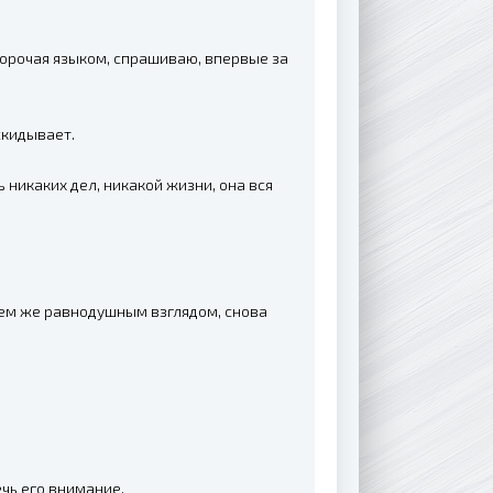
орочая языком, спрашиваю, впервые за
скидывает.
 никаких дел, никакой жизни, она вся
 тем же равнодушным взглядом, снова
чь его внимание.