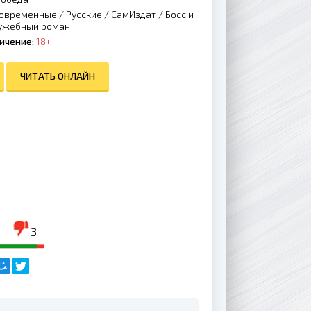
овременные
/
Русские
/
СамИздат
/
Босс и
лужебный роман
ичение:
18+
ЧИТАТЬ ОНЛАЙН
3