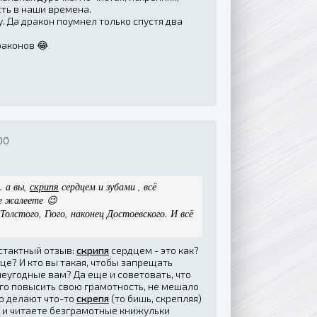
сть в наши времена.
. Да дракон поумнел только спустя два
драконов
😂
00
. а вы,
скрипя
сердцем и зубами , всё
не жалеете 😉
олстого, Гюго, наконец Достоевского. И всё
стактный отзыв:
скрипя
сердцем - это как?
дце? И кто вы такая, чтобы запрещать
еугодные вам? Да еще и советовать, что
ого повысить свою грамотность, не мешало
то делают что-то
скрепя
(то бишь, скрепляя)
те и читаете безграмотные книжульки