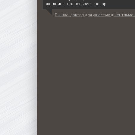
женщины полненькие—позор
Пышка-доктор для ушастых джентльме