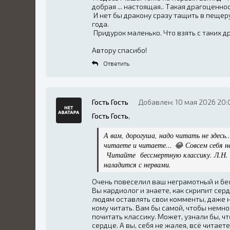
добрая ... настоящая.. Такая драгоценно
И нет бы дракону сразу тащить в пещеру
года.
Придурок маленько. Что взять с таких 
Автору спасибо!
Ответить
Гость Гость
Добавлен: 10 мая 2026 20:
Гость Гость
,
А вам, дорогуша, надо читать не здесь..
читаете и читаете... 😂 Совсем себя 
Читайте бессмертную классику. Л.Н. Т
наладится с нервами.
Очень повеселил ваш неграмотный и бе
Вы кардиолог и знаете, как скрипит сер
людям оставлять свои комменты, даже н
кому читать. Вам бы самой, чтобы немн
почитать классику. Может, узнали бы, ч
сердце. А вы, себя не жалея, всё читае