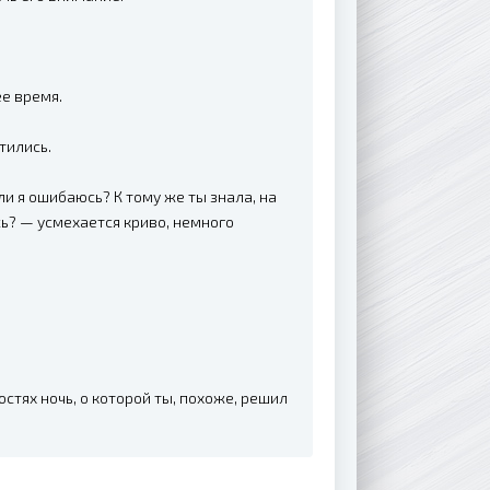
е время.
тились.
ли я ошибаюсь? К тому же ты знала, на
сь? — усмехается криво, немного
стях ночь, о которой ты, похоже, решил