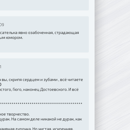
09
исателька явно озабоченная, страдающая
тным юмором.
1
 а вы, скрипя сердцем и зубами , всё читаете

стого, Гюго, наконец Достоевского. И всё
*****************************************
ное творчество.
урак. На самом деле никакой не дурак, как
аивная дурочка. Но чистая, искренняя,