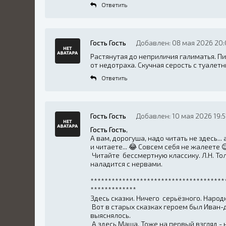
Ответить
Гость Гость
Добавлен: 08 мая 2026 20:
Растянутая до неприличия галиматья. П
от недотраха. Скучная серость с туале
Ответить
Гость Гость
Добавлен: 10 мая 2026 19:5
Гость Гость
,
А вам, дорогуша, надо читать не здесь...
и читаете...
😂
Совсем себя не жалеете

Читайте бессмертную классику. Л.Н. Тол
наладится с нервами.
**************************************
*************
Здесь сказки. Ничего серьёзного. Народ
Вот в старых сказках героем был Иван-д
выяснялось.
А здесь Маша. Тоже на первый взгляд - н