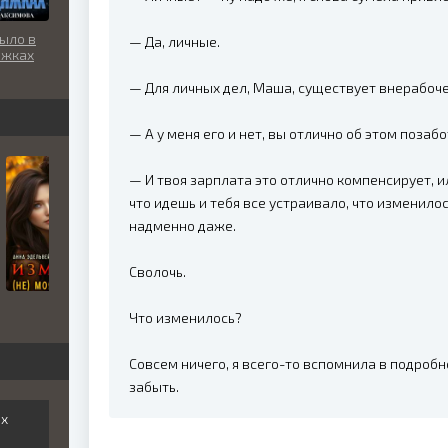
ыло в
— Да, личные.
яжках
— Для личных дел, Маша, существует внерабоче
— А у меня его и нет, вы отлично об этом позабо
— И твоя зарплата это отлично компенсирует, и
что идешь и тебя все устраивало, что изменило
надменно даже.
Сволочь.
Что изменилось?
Совсем ничего, я всего-то вспомнила в подробно
забыть.
ех