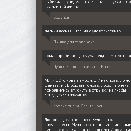
выбили. Не увидела в книге ничего ужасного
реалии той жизни.
Ведунья
Легкий ассказ . Прочла с удовольствием .
Пышка для главврача
Роман пробирает до мурашек,не смотря на 
Лучше меня не найдешь. Развод
МЖМ... Это новые эмоции... И как правило н
фантазии... В общем понравилось. Не очень
понравились втиснутые отрывки из якобы
пишущихся в текущем
Крепче виски. Слаще колы
Любовь и дело не в весе Худеют только
хирургически Мужиков с пивными животам
никто не осуждает,он же кошелек А ломовы