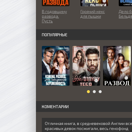
В годовщину
Горячий кекс
Дело б
развода.
для пышки
Бельд
Пусть
вспыхнут
пожары
ПОПУЛЯРНЫЕ
КОМЕНТАРИИ
Отличная книга, в средневековой Англии вс
красивых девок посжигали, весь генофонд