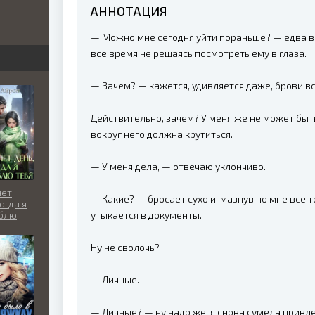
АННОТАЦИЯ
бви
— Можно мне сегодня уйти пораньше? — едва в
вь
все время не решаясь посмотреть ему в глаза.
— Зачем? — кажется, удивляется даже, брови в
льно
Действительно, зачем? У меня же не может быть
вокруг него должна крутиться.
— У меня дела, — отвечаю уклончиво.
нет
— Какие? — бросает сухо и, мазнув по мне все
огда я
утыкается в документы.
блю
Ну не сволочь?
— Личные.
— Личные? — ну надо же, я снова сумела привле