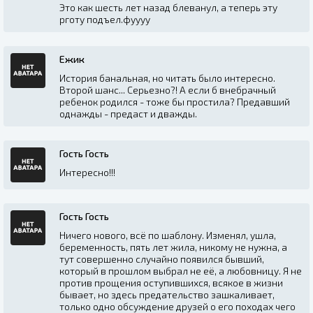
Это как шесть лет назад блеванул, а теперь эту
рготу подъел.фуууу
Ежик
История банальная, но читать было интересно.
Второй шанс... Серьезно?! А если б внебрачный
ребенок родился - тоже бы простила? Предавший
однажды - предаст и дважды.
Гость Гость
Интересно!!!
Гость Гость
Ничего нового, всё по шаблону. Изменял, ушла,
беременность, пять лет жила, никому не нужна, а
тут совершенно случайно появился бывший,
который в прошлом выбрал не её, а любовницу. Я не
против прощения оступившихся, всякое в жизни
бывает, но здесь предательство зашкаливает,
только одно обсуждение друзей о его походах чего