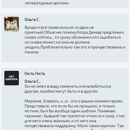
литературные критики.
Ольга С.
Вроде и всё правильно,но осадок не
приятный.Объясню почему.Когда Демид предложил
снова сойтись , то сразу обозначил,что ощибаться
он снова может,но она не должна
уходить.Приблизительно так это я прочувствовала и
поняла.
Гость Гость
Ольга С.
,
Он не имел в виду изменить или влюбиться в
другую, ошибки могут быть и в другом.
Мерзкие, блевать, х...я - это о ваших комментариях.
Представьте, что если бы не прощали, а только
мстили, был бы вообще один шаблон. Понимаю
героиню : бывший так трепетно отнесся к сыну, стал
для него очень важным, и от него она
почувствовала поддержку. Мало таких мужчин. Так