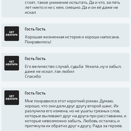
стоят, такое унижение испытать. Да и что, за пять
лет никто и ни с кем, смешно. Да и он её даже не
искал
Гость Гость
Хорошая жизненная история и хорошо написана.
Понравилось!
Гость Гость
Его величество случай, судьба Уехала ,ну и забыл,
даже не искал ,так любил
Спасибо
Гость Гость
Мне понравился этот короткий роман. Думаю,
хорошо, что они дали друг другу второй шанс. Их
разлучила его измена, но не ушаты грязных слов,
которые выливают друг на друга при расставании, и
которые невозможно забыть. Любовь осталась и
притянула их обратно друг к другу. Рада за героев.