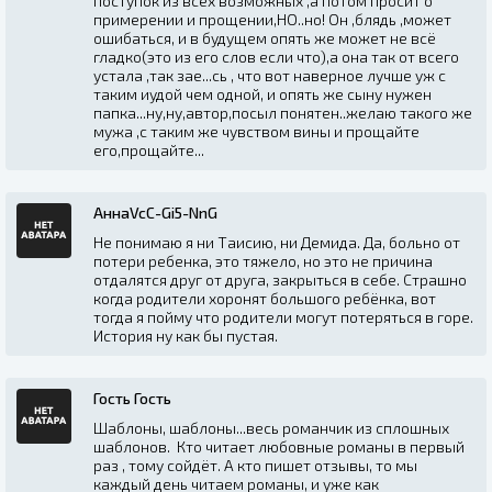
поступок из всех возможных ,а потом просит о
примерении и прощении,НО..но! Он ,блядь ,может
ошибаться, и в будущем опять же может не всё
гладко(это из его слов если что),а она так от всего
устала ,так зае...сь , что вот наверное лучше уж с
таким иудой чем одной, и опять же сыну нужен
папка...ну,ну,автор,посыл понятен..желаю такого же
мужа ,с таким же чувством вины и прощайте
его,прощайте...
АннаVcC-Gi5-NnG
Не понимаю я ни Таисию, ни Демида. Да, больно от
потери ребенка, это тяжело, но это не причина
отдалятся друг от друга, закрыться в себе. Страшно
когда родители хоронят большого ребёнка, вот
тогда я пойму что родители могут потеряться в горе.
История ну как бы пустая.
Гость Гость
Шаблоны, шаблоны...весь романчик из сплошных
шаблонов. Кто читает любовные романы в первый
раз , тому сойдёт. А кто пишет отзывы, то мы
каждый день читаем романы, и уже как