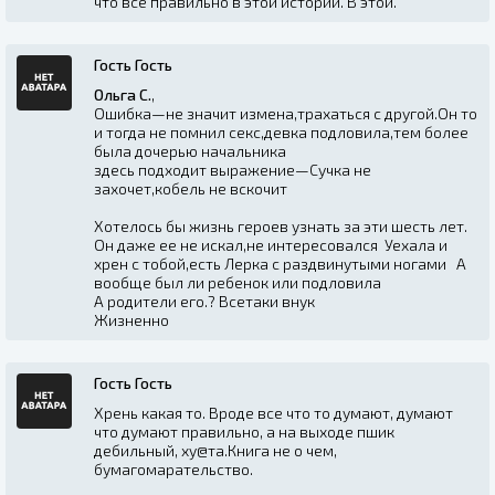
что все правильно в этой истории. В этой.
Гость Гость
Ольга С.
,
Ошибка—не значит измена,трахаться с другой.Он то
и тогда не помнил секс,девка подловила,тем более
была дочерью начальника
здесь подходит выражение—Сучка не
захочет,кобель не вскочит
Хотелось бы жизнь героев узнать за эти шесть лет.
Он даже ее не искал,не интересовался Уехала и
хрен с тобой,есть Лерка с раздвинутыми ногами А
вообще был ли ребенок или подловила
А родители его.? Всетаки внук
Жизненно
Гость Гость
Хрень какая то. Вроде все что то думают, думают
что думают правильно, а на выходе пшик
дебильный, ху@та.Книга не о чем,
бумагомарательство.