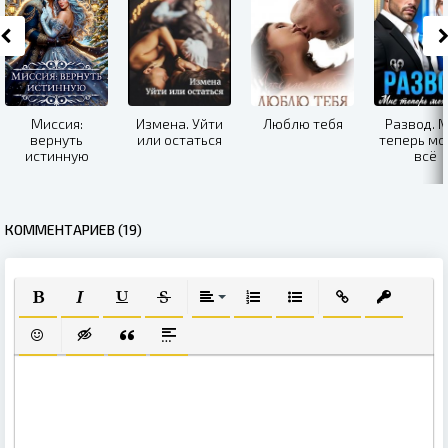
Миссия:
Измена. Уйти
Люблю тебя
Развод. 
вернуть
или остаться
теперь м
истинную
всё
КОММЕНТАРИЕВ (19)
ПОЛУЖИРНЫЙ
КУРСИВ
ПОДЧЕРКНУТЫЙ
ЗАЧЕРКНУТЫЙ
ВЫРАВНИВАНИЕ
НУМЕРОВАННЫЙ СПИСОК
МАРКИРОВАННЫЙ СПИ
ВСТАВИТЬ ССЫЛ
ВСТАВИТЬ
ВСТАВИТЬ СМАЙЛИК
ВСТАВКА СКРЫТОГО ТЕКСТА
ВСТАВКА ЦИТАТЫ
ВСТАВКА СПОЙЛЕРА