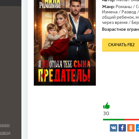
Жанр:
Романы
/
С
я
я
ка
Измена
/
Развод
общий ребенок, м
иры
й
через время
/
Бер
ник
Возрастное огран
кая
нный
ка
икий
СКАЧАТЬ FB2
ские
ый
ские
ы
льные
ие
нные
ные
ские
ные
30
а
о
аники
азвод
ие