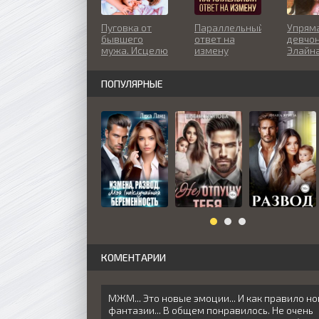
Пуговка от
Параллельный
Упрям
бывшего
ответ на
девчон
мужа. Исцелю
измену
Элайн
любовью
ПОПУЛЯРНЫЕ
КОМЕНТАРИИ
МЖМ... Это новые эмоции... И как правило н
фантазии... В общем понравилось. Не очень