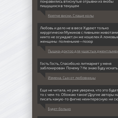
понравились втиснутые отрывки из якобы
пишущихся в текущем
Крепче виски. Слаще колы
Любовь и дело не в весе Худеют только
хирургически Мужиков с пивными животам
никто не осуждает,он же кошелек А ломовы
женщины полненькие—позор
Пышка-доктор для ушастых джентльме
Гость Гость, Спасибо,но литмаркет у меня
заблокирован Почему ? Не знаю Буду искать
Измена. Сын от любовницы
Еще не читала, но уже уверена, что это будет
то с чем-то. Обожаю такое! Другие авторы н
писать какую-то фигню неинтересную: ни с
Будет больно