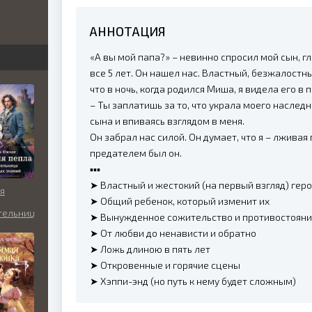
бви
АННОТАЦИЯ
вь
«А вы мой папа?» – невинно спросил мой сын, гл
все 5 лет. Он нашел нас. Властный, безжалостны
что в ночь, когда родился Миша, я видела его в 
– Ты заплатишь за то, что украла моего наслед
льно
сына и впиваясь взглядом в меня.
Он забрал нас силой. Он думает, что я – лживая
предателем был он.
▪️▪️▪️
➤ Властный и жестокий (на первый взгляд) гер
я
➤ Общий ребенок, который изменит их
тельница
➤ Вынужденное сожительство и противостоян
ятых
➤ От любви до ненависти и обратно
й
➤ Ложь длиною в пять лет
➤ Откровенные и горячие сцены
➤ Хэппи-энд (но путь к нему будет сложным)