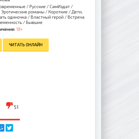
овременные
/
Русские
/
СамИздат
/
/
Эротические романы
/
Короткие
/
Дети,
ать одиночка
/
Властный герой
/
Встреча
еменность
/
Бывшие
ичение:
18+
ЧИТАТЬ ОНЛАЙН
51