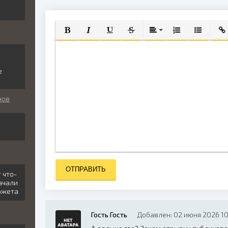
ПОЛУЖИРНЫЙ
КУРСИВ
ПОДЧЕРКНУТЫЙ
ЗАЧЕРКНУТЫЙ
ВЫРАВНИВАНИЕ
НУМЕРОВАННЫЙ
МАРКИРО
ВСТ
и
е
нов
ОТПРАВИТЬ
 что-
ачали
южета
Гость Гость
Добавлен: 02 июня 2026 10