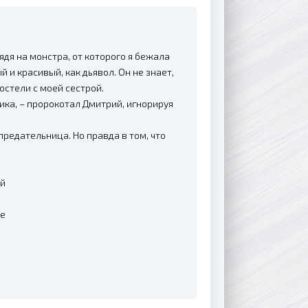
ядя на монстра, от которого я бежала
й и красивый, как дьявол. Он не знает,
постели с моей сестрой.
ника, – пророкотал Дмитрий, игнорируя
 предательница. Но правда в том, что
ой
ие