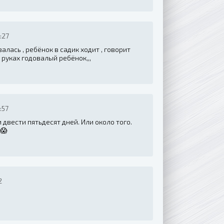
:27
алась , ребёнок в садик ходит , говорит
 руках годовалый ребёнок,,,
:57
 двести пятьдесят дней. Или около того.
?😱
2