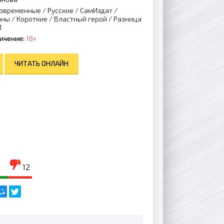
овременные
/
Русские
/
СамИздат
/
аны
/
Короткие
/
Властный герой
/
Разница
М
ичение:
18+
ЧИТАТЬ ОНЛАЙН
12