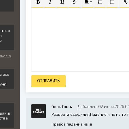
ПОЛУЖИРНЫЙ
КУРСИВ
ПОДЧЕРКНУТЫЙ
ЗАЧЕРКНУТЫЙ
ВЫРАВНИВАНИЕ
НУМЕРОВАННЫЙ
МАРКИРО
ВСТ
ла это
и
р
акое в
а все
ОТПРАВИТЬ
унг!
Гость Гость
Добавлен: 02 июня 2026 09
авании
Разврат,педофилия.Падение н не на то 
ства
Нравов падение из и́і