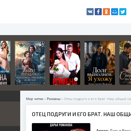
Мир читки
»
Романы
» Отец подруги и его брат. Наш общий с
ОТЕЦ ПОДРУГИ И ЕГО БРАТ. НАШ ОБЩ
жетные
ница
е
ные
Автор:
Дарья Рoм