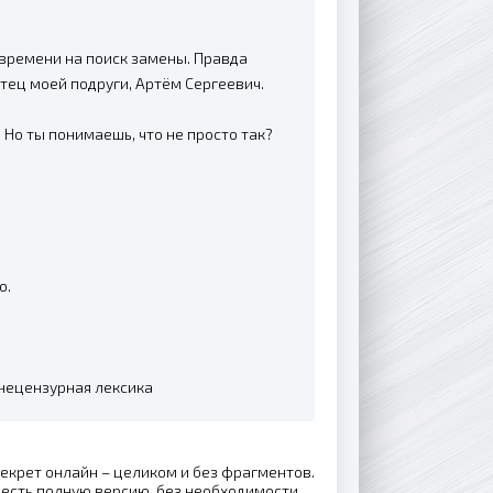
 времени на поиск замены. Правда
тец моей подруги, Артём Сергеевич.
 Но ты понимаешь, что не просто так?
о.
 нецензурная лексика
секрет онлайн – целиком и без фрагментов.
есть полную версию, без необходимости