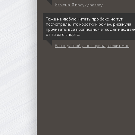
Измена. Я получу развод
Тоже не люблю читать про бокс, но тут
посмотрела, что короткий роман, рискнула
прочитать, всё прописано четко,для нас, дал
от такого спорта.
Развод. Твой успех принадлежит мне