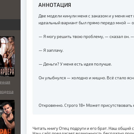
АННОТАЦИЯ
бви
Две модели кинули меня с заказом и у меня нет
вь
идеальный вариант был прямо передо мной — о
— Я могу решить твою проблему, — сказал он. —
льно
— Я заплачу.
— Деньги? У меня есть идея получше.
Он улыбнулся — холодно и хищно. Всё стало ясн
ачная
ардера
Откровенно. Строго 18+ Может присутствовать
Читать книгу Отец подруги и его брат. Наш общий 
Наш сайт предлагает возможность бесплатно проч