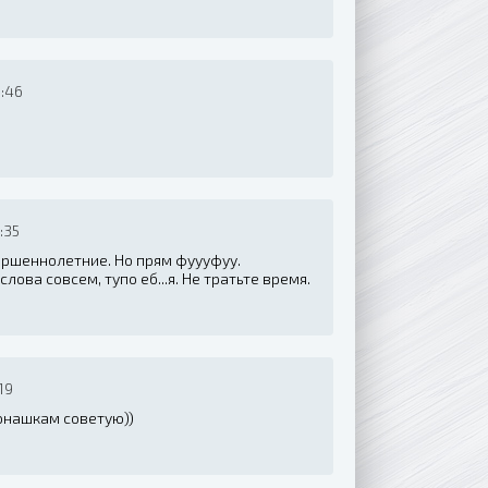
:46
:35
ершеннолетние. Но прям фуууфуу.
лова совсем, тупо еб...я. Не тратьте время.
19
онашкам советую))