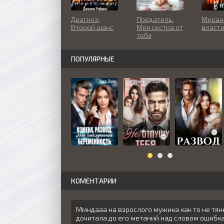
Диагноз:
Предатель.
Миран.
Второй шанс
Моя сестра от
власт
тебя
беременна
ПОПУЛЯРНЫЕ
КОМЕНТАРИИ
Ммндааа на взрослого мужика как то не тян
дочитала до его метаний над словом ошибка