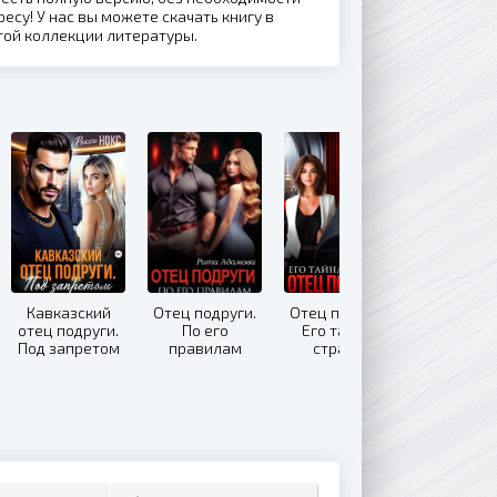
ресу! У нас вы можете скачать книгу в
той коллекции литературы.
Кавказский
Отец подруги.
Отец подруги.
отец подруги.
По его
Его тайная
Под запретом
правилам
страсть