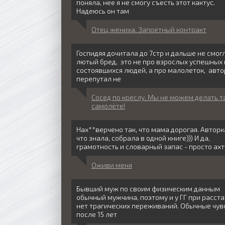
поняла, нее я не смогу съесть этот кактус.
Надеюсь он там
Отец жениха. Запретный контракт
Госпидяя дочитала до 7стр и дальше не смог
лютый бред, это не про взрослых успешных 
состоявшихся людей, а про малолеток, авто
перепутал не
Сосед по креслу. Мы не можем делать т
самолёте!
Нах**верчено так, что мама дорогая. Авторк
что знала, собрала в одной книге))) И да,
грамотность и словарный запас - просто ахт
Оживи меня
Бывший муж по своим физическим данным
обычный мужчина, поэтому и у ГГ при расст
нет трагических переживаний. Обычные чув
после 15 лет