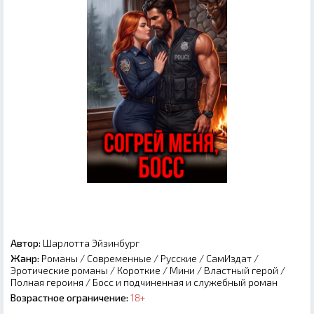
Автор:
Шарлотта Эйзинбург
Жанр:
Романы
/
Современные
/
Русские
/
СамИздат
/
Эротические романы
/
Короткие
/
Мини
/
Властный герой
/
Полная героиня
/
Босс и подчиненная и служебный роман
Возрастное ограничение:
18+