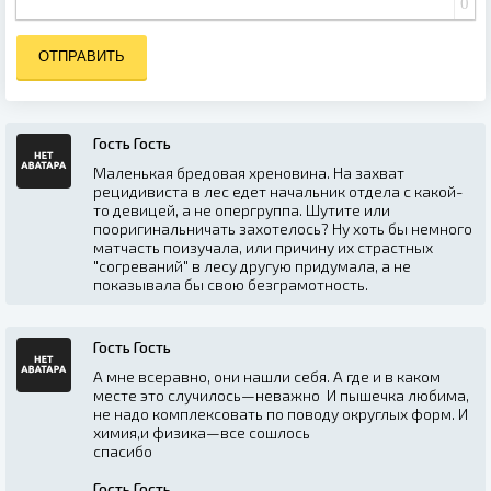
0
ОТПРАВИТЬ
Гость Гость
Маленькая бредовая хреновина. На захват
рецидивиста в лес едет начальник отдела с какой-
то девицей, а не опергруппа. Шутите или
пооригинальничать захотелось? Ну хоть бы немного
матчасть поизучала, или причину их страстных
"согреваний" в лесу другую придумала, а не
показывала бы свою безграмотность.
Гость Гость
А мне всеравно, они нашли себя. А где и в каком
месте это случилось—неважно И пышечка любима,
не надо комплексовать по поводу округлых форм. И
химия,и физика—все сошлось
спасибо
Гость Гость
,