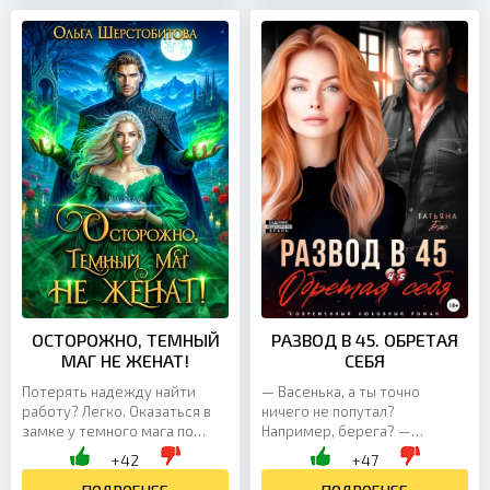
ОСТОРОЖНО, ТЕМНЫЙ
РАЗВОД В 45. ОБРЕТАЯ
МАГ НЕ ЖЕНАТ!
СЕБЯ
Потерять надежду найти
— Васенька, а ты точно
работу? Легко. Оказаться в
ничего не попутал?
замке у темного мага по
Например, берега? —
вине древнего артефакта,
интересуюсь ласково у мужа,
+42
+47
который еще и не позволяет
который сжимает в