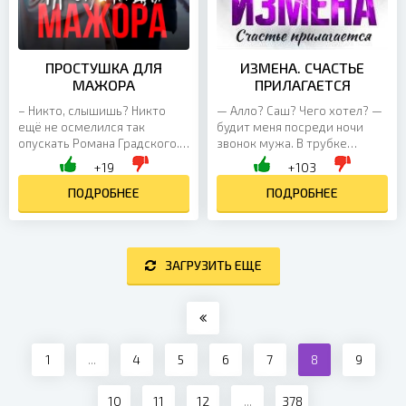
ПРОСТУШКА ДЛЯ
ИЗМЕНА. СЧАСТЬЕ
МАЖОРА
ПРИЛАГАЕТСЯ
– Никто, слышишь? Никто
— Алло? Саш? Чего хотел? —
ещё не осмелился так
будит меня посреди ночи
опускать Романа Градского. А
звонок мужа. В трубке
какая-то провинциалка… –
молчание, но на заднем фоне
+19
+103
тип цепко скользит взглядом
слышу какие-то звуки. —
по моему образу и...
ПОДРОБНЕЕ
Саш? Ты чего звонишь? —...
ПОДРОБНЕЕ
ЗАГРУЗИТЬ ЕЩЕ
1
...
4
5
6
7
8
9
10
11
12
...
378