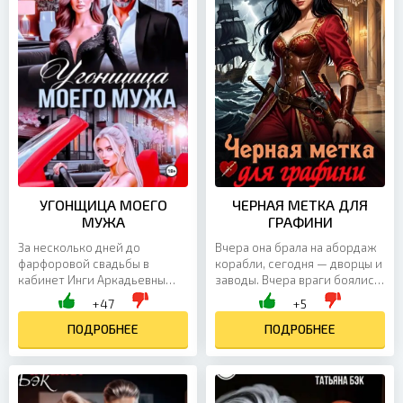
УГОНЩИЦА МОЕГО
ЧЕРНАЯ МЕТКА ДЛЯ
МУЖА
ГРАФИНИ
За несколько дней до
Вчера она брала на абордаж
фарфоровой свадьбы в
корабли, сегодня — дворцы и
кабинет Инги Аркадьевны
заводы. Вчера враги боялись
входит молодая блондинка и
её «Чёрной метки», сегодня
+47
+5
без стыда заявляет, что
— улыбки на балу. Но титул —
беременна от её мужа.
ПОДРОБНЕЕ
не защита,...
ПОДРОБНЕЕ
Одной этой...