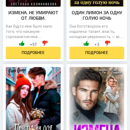
ИЗМЕНА. НЕ УМИРАЮТ
ОДИН ЛИМОН ЗА ОДНУ
ОТ ЛЮБВИ.
ГОЛУЮ НОЧЬ
Как будто мне было мало
Она боготворила его
того, что накануне
издалека: талант, власть,
сорокалетия мне
холодная уверенность — всё
приостановили статус
в нём восхищало. Пока не
+57
+3
«ведьмы», так судьба не
столкнулась с реальностью:
поскупилась на новые удары:
ПОДРОБНЕЕ
перед ней лишь очередной...
ПОДРОБНЕЕ
пришлось вкусить...