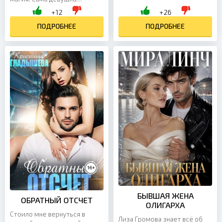
помещении повисает
происходит из древнего
+12
+26
тишина, а я сжимаюсь от
рода артефакторов, но ее
ужаса. Меня...
дар уже многие годы как...
ПОДРОБНЕЕ
ПОДРОБНЕЕ
БЫВШАЯ ЖЕНА
ОБРАТНЫЙ ОТСЧЕТ
ОЛИГАРХА
Стоило мне вернуться в
Лиза Громова знает всё об