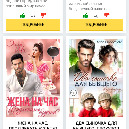
родной город, как мой
идеальной жизни:
привычный мир начал
безупречный пашот,
рушиться. Семейные тайны,
выглаженные рубашки,
+7
+9
давно считавшиеся
улыбка, не дрогнувшая бы
похороненными, всплыли
ПОДРОБНЕЕ
даже на самом скучном
ПОДРОБНЕЕ
наружу. Работа...
ужине с партнерами...
ЖЕНА НА ЧАС.
ДВА СЫНОЧКА ДЛЯ
ПРОДЛЕВАТЬ БУДЕТЕ?
БЫВШЕГО. ПРОКУРОР