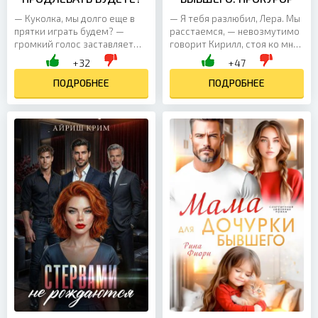
— Куколка, мы долго еще в
— Я тебя разлюбил, Лера. Мы
прятки играть будем? —
расстаемся, — невозмутимо
громкий голос заставляет
говорит Кирилл, стоя ко мне
меня вздрогнуть и сильнее
спиной и поправляя галстук.
+32
+47
вжаться в стену. От
— Что? — у меня
разоблачения перед
ПОДРОБНЕЕ
перехватывает дыхание....
ПОДРОБНЕЕ
монстром...