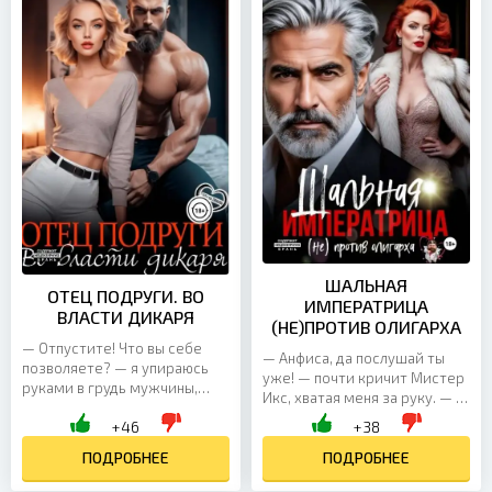
ШАЛЬНАЯ
ОТЕЦ ПОДРУГИ. ВО
ИМПЕРАТРИЦА
ВЛАСТИ ДИКАРЯ
(НЕ)ПРОТИВ ОЛИГАРХА
— Отпустите! Что вы себе
— Анфиса, да послушай ты
позволяете? — я упираюсь
уже! — почти кричит Мистер
руками в грудь мужчины,
Икс, хватая меня за руку. — Я
нависшего надо мной и почти
не хочу ничего слышать! Ты
+46
+38
вдавившего в стену. С тем
явился, чтобы забрать то, что
же успехом можно...
ПОДРОБНЕЕ
мне...
ПОДРОБНЕЕ