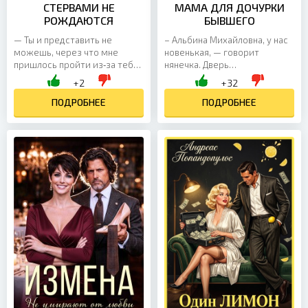
СТЕРВАМИ НЕ
МАМА ДЛЯ ДОЧУРКИ
РОЖДАЮТСЯ
БЫВШЕГО
— Ты и представить не
– Альбина Михайловна, у нас
можешь, через что мне
новенькая, — говорит
пришлось пройти из‑за тебя.
нянечка. Дверь
— Могу. Я всё знаю, Лиля. И
распахивается — и в группу
+2
+32
готов отдать всю
входит мужчина. Высокий, в
оставшуюся жизнь на
ПОДРОБНЕЕ
модном пальто; в волосах та...
ПОДРОБНЕЕ
искупление...