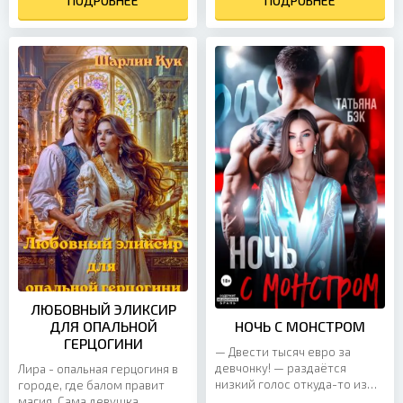
вернуться? Запросто. А...
ПОДРОБНЕЕ
объятиях молоденькую
ПОДРОБНЕЕ
размалёванную...
ЛЮБОВНЫЙ ЭЛИКСИР
ДЛЯ ОПАЛЬНОЙ
НОЧЬ С МОНСТРОМ
ГЕРЦОГИНИ
— Двести тысяч евро за
девчонку! — раздаётся
Лира - опальная герцогиня в
низкий голос откуда-то из
городе, где балом правит
тёмного угла зала. В
магия. Сама девушка