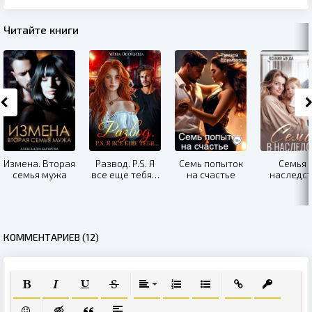
Читайте книги
Измена. Вторая
Развод. P.S. Я
Семь попыток
Семья 
семья мужа
все еще тебя…
на счастье
наследс
КОММЕНТАРИЕВ (12)
ПОЛУЖИРНЫЙ
КУРСИВ
ПОДЧЕРКНУТЫЙ
ЗАЧЕРКНУТЫЙ
ВЫРАВНИВАНИЕ
НУМЕРОВАННЫЙ СПИСОК
МАРКИРОВАННЫЙ СПИ
ВСТАВИТЬ ССЫЛ
ВСТАВИТЬ