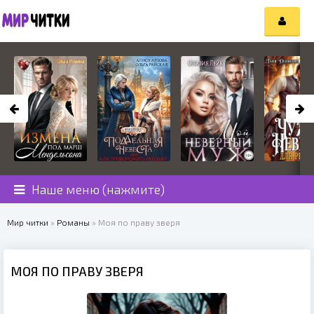
Наше меню (нажмите)
Мир читки
»
Романы
» Моя по праву зверя
МОЯ ПО ПРАВУ ЗВЕРЯ