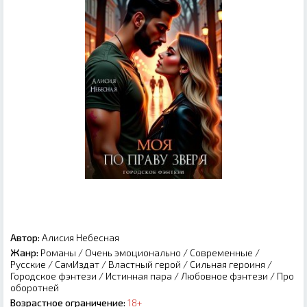
Автор:
Алисия Небесная
Жанр:
Романы
/
Очень эмоционально
/
Современные
/
Русские
/
СамИздат
/
Властный герой
/
Сильная героиня
/
Городское фэнтези
/
Истинная пара
/
Любовное фэнтези
/
Про
оборотней
Возрастное ограничение:
18+