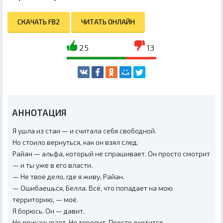
СКАЧАТЬ FB2
ЧИТАТЬ ОНЛАЙН
25
13
АННОТАЦИЯ
Я ушла из стаи — и считала себя свободной.
Но стоило вернуться, как он взял след.
Райан — альфа, который не спрашивает. Он просто смотрит
— и ты уже в его власти.
— Не твоё дело, где я живу, Райан.
— Ошибаешься, Белла. Всё, что попадает на мою
территорию, — моё.
Я борюсь. Он — давит.
Не приказывает. Не торопит. Просто охотится.