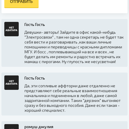
ОТПРАВИТЬ
Гость Гость
Девушки- авторы! Зайдите в офис какой-нибудь
"Электросвязи" , там ни одна секретарь не будет так
себя вести и разговаривать ,как ваши личные
помощники и переводчицы с красными дипломами
МГУ. И босс , поплевывающий на все и всех , не
будет делать им ремонты и радостно встречать их
мамаш с пирогами. Ну глупость же несусветная!
Гость Гость
Да, эти сопливые аффторки даже отдаленно не
представляют себе реальные взаимоотношения
начальника и подчиненных в любой, даже самой
задрипанной компании. Таких "дерзких" выгоняют
сразу и без выходного пособия. Даже если такая -
хороший специалист.
ромуш джулия