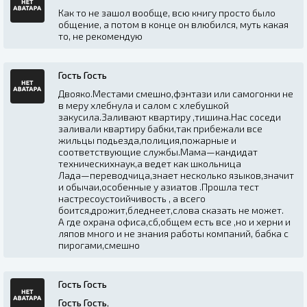
Как то не зашол вообще, всю книгу просто было
общение, а потом в конце он влюбился, муть какая
то, не рекомендую
Гость Гость
Двояко.Местами смешно,фэнтази или самогонки не
в меру хлебнула и салом с хлебушкой
закусила.Заливают квартиру ,тишина.Нас соседи
заливали квартиру бабки,так прибежали все
жильцы подьезда,полиция,пожарные и
соответствующие службы.Мама—кандидат
техническихнаук,а ведет как школьница
Лада—переводчица,знает несколько языков,значит
и обычаи,особенные у азиатов .Прошла тест
настресоустоийчивость , а всего
боится,дрожит,бледнеет,слова сказать не может.
А где охрана офиса,сб,общем есть все ,но и херни и
ляпов много и не знания работы компаний, бабка с
пирогами,смешно
Гость Гость
Гость Гость
,