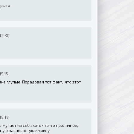
крыто
12:30
5:15
йне глупые. Порадовал тот факт, что этот
19:19
ымучает из себя хоть что-то приличное,
рную развесистую клюкву.