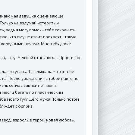
незнакомая девушка оценивающе
 Только не вздумай истерить и
ть, ведь я могу помочь тебе сохранить
итаю, что ему не стоит проявлять такую
го холодными ночами. Мне тебя даже
жа, – с усмешкой отвечаю я. – Прости, но
мелая и тупая… Ты слышала, что я тебе
ты! После увольнения с тобой никто не
изнь сейчас зависит от меня!
й месяц бегать по пластическим
ебе моего гулящего мужа. Только потом
ебя ждет сюрприз!
развод, взрослые герои, новая любовь,