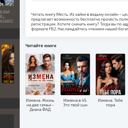
е под
Читать книгу Месть. Из зайки в ведьму онлайн – ц
й -
предлагает возможность бесплатно прочесть пол
а Скотт
регистрации. Хотите скачать книгу? Тогда вы по ад
формате FB2. Наслаждайтесь чтением нашей бога
Читайте книги
Измена. Жизнь
Измена в 45.
Измена. Тебе
на две семьи -
Это твой сын
пора
Диана ФАД