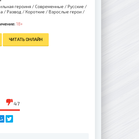
ильная героиня
/
Современные
/
Русские
/
на
/
Развод
/
Короткие
/
Взрослые герои
/
ичение:
18+
ЧИТАТЬ ОНЛАЙН
47