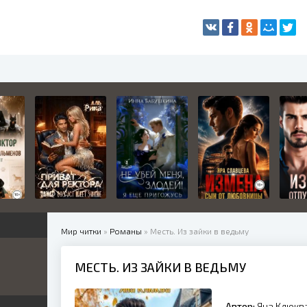
Мир читки
»
Романы
» Месть. Из зайки в ведьму
МЕСТЬ. ИЗ ЗАЙКИ В ВЕДЬМУ
жетные
ница
е
ные
Автор:
Яна Клюкв