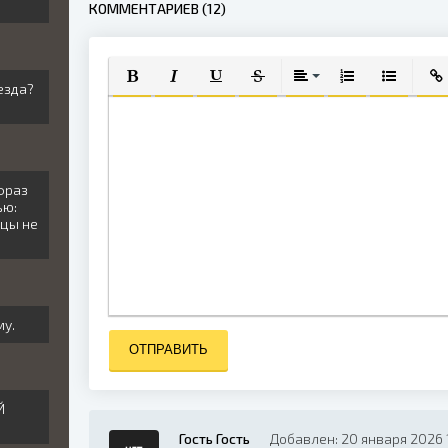
КОММЕНТАРИЕВ (12)
езда?
ПОЛУЖИРНЫЙ
КУРСИВ
ПОДЧЕРКНУТЫЙ
ЗАЧЕРКНУТЫЙ
ВЫРАВНИВАНИЕ
НУМЕРОВАННЫЙ
МАРКИРО
ВСТ
фраз
ью:
ицы не
му.
ОТПРАВИТЬ
Й
Гость Гость
Добавлен: 20 января 2026 