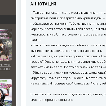
АННОТАЦИЯ
бви
– Так вот ты какая - жена моего мужчины… – 
вь
смотрит на меня и презрительно кривит губы. –
набрасываться на меня. Тебе лучше меня не зли
карьеру. Костя готов лишить тебя всего, но я сч
жестокость к той, что столько лет согревала е
льно
жаль…
– Так вот ты какая - одна из любовниц моего му
ты никак не сможешь повлиять на мою жизнь.
– А ты смелая, – с улыбкой произносит она. – С
говорю?! Уже в понедельник ты вылетишь с рабо
ститель
захочет иметь дело! Просто признай, что твоя ж
изанка
– Уйди с дороги, если не хочешь весь следующи
хирургам, – тихо советую. – Можешь оставить с
не жалуйся. И проверь свой банковский счёт, т
В тексте есть: измена и предательство, месть, 
сильная героиня, хэппи-энд