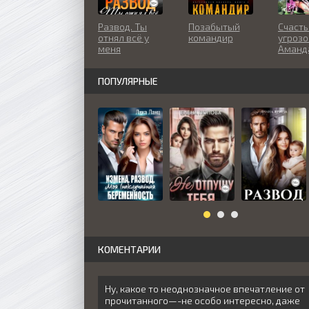
Развод. Ты
Позабытый
Счасть
отнял всё у
командир
угрозо
меня
Аманд
ПОПУЛЯРНЫЕ
КОМЕНТАРИИ
Ну, какое то неоднозначное впечатление от
прочитанного—-не особо интересно, даже