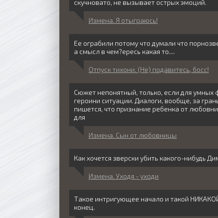
скучновато, не вызывает острых эмоций.​​​​
Измена. Я отыграюсь!
Ее ограбили потому что думали что порнозв
а смысл в чем?ересь какая то....
Отпуск тихони. (Не) подавитесь, босс!
Сюжет непонятный, только, если для умных 
героини ситуации. Диалоги, вообще, за гран
пишется, что признание ребенка от любовн
для
Измена. Сын от любовницы
Как хочется зверски убить какого-нибудь Ди
Измена. Уходя - уходи
Такое интригующее начало и такой НИКАКО
конец.