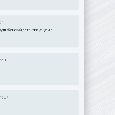
29
у))) Женский детектив ,еще и с
22:01
07:43