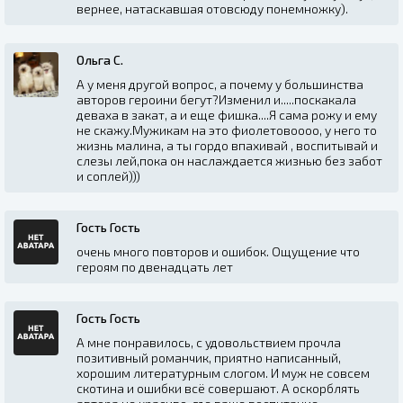
вернее, натаскавшая отовсюду понемножку).
Ольга С.
А у меня другой вопрос, а почему у большинства
авторов героини бегут?Изменил и.....поскакала
деваха в закат, а и еще фишка....Я сама рожу и ему
не скажу.Мужикам на это фиолетовоооо, у него то
жизнь малина, а ты гордо впахивай , воспитывай и
слезы лей,пока он наслаждается жизнью без забот
и соплей)))
Гость Гость
очень много повторов и ошибок. Ощущение что
героям по двенадцать лет
Гость Гость
А мне понравилось, с удовольствием прочла
позитивный романчик, приятно написанный,
хорошим литературным слогом. И муж не совсем
скотина и ошибки всё совершают. А оскорблять