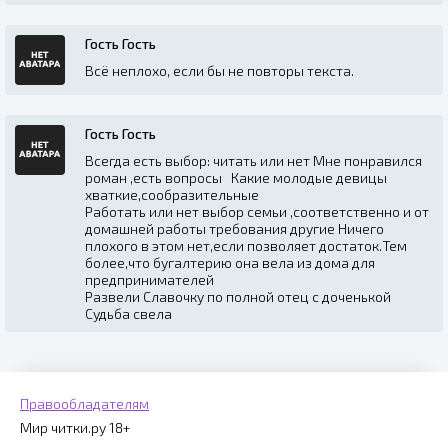
Гость Гость
Всё неплохо, если бы не повторы текста.
Гость Гость
Всегда есть выбор: читать или нет Мне понравился
роман ,есть вопросы Какие молодые девицы
хваткие,сообразительные
Работать или нет выбор семьи ,соответственно и от
домашней работы требования другие Ничего
плохого в этом нет,если позволяет достаток.Тем
более,что бугалтерию она вела из дома для
предпринимателей
Развели Славочку по полной отец с доченькой
Судьба свела
Правообладателям
Мир читки.ру 18+