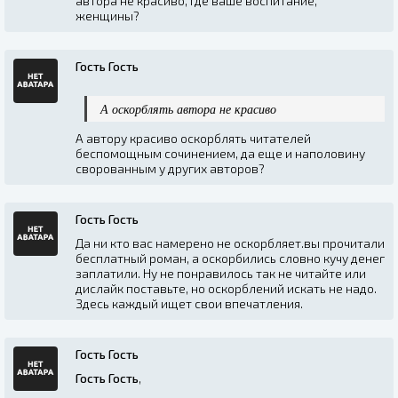
автора не красиво, где ваше воспитание,
женщины?
Гость Гость
А оскорблять автора не красиво
А автору красиво оскорблять читателей
беспомощным сочинением, да еще и наполовину
сворованным у других авторов?
Гость Гость
Да ни кто вас намерено не оскорбляет.вы прочитали
бесплатный роман, а оскорбились словно кучу денег
заплатили. Ну не понравилось так не читайте или
дислайк поставьте, но оскорблений искать не надо.
Здесь каждый ищет свои впечатления.
Гость Гость
Гость Гость
,