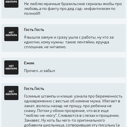
Не люблю мрачные бразильские сериалы якобы про
любовь,а по факту про дед сад- инфантилизм по
полной!!!
Гость Гость
Я вышла замуж и сразу ушла с работы, ну что за
идиотки, кому нужны такие лентяйки, ерунда
сплошная, не читаемо.
Ежик
Прочел...и забыл
Гость Гость
Голимые штампы и клише: узнала про беременность
одновременно с вестью об измене мужа. Убегает в
закат, волосы назад: не прощу, про ребенка не
скажу. Потом у обоих прозрение, что все еще
"люблю-не-могу". Сливаются в слезах и прощении.
Занавес. Ну хоть бы чего-то оригинального
добавила школьница, сотворившая эту писульку (а