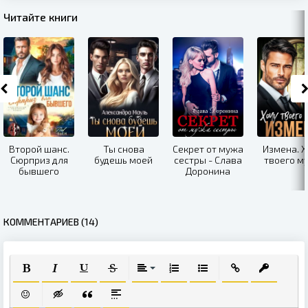
Читайте книги
Второй шанс.
Ты снова
Секрет от мужа
Измена. Х
Сюрприз для
будешь моей
сестры - Слава
твоего м
бывшего
Доронина
КОММЕНТАРИЕВ (14)
ПОЛУЖИРНЫЙ
КУРСИВ
ПОДЧЕРКНУТЫЙ
ЗАЧЕРКНУТЫЙ
ВЫРАВНИВАНИЕ
НУМЕРОВАННЫЙ СПИСОК
МАРКИРОВАННЫЙ СПИ
ВСТАВИТЬ ССЫЛ
ВСТАВИТЬ