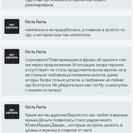
разочарована
Гость Гость
помпезно и не проработано, а главное а золото-то
где, о котором она так хлопотала
Гость Гость
Скучновато! Повторяющиеся фразы об одном и том
же через предложение. И ситуация, когда героиня
отсутствует не столь продолжительное время, но в
ее спальне любовница поменяла многое, даже
шторы. Когда только успела, а любовник не пойми
где болтался. Не убедительно как-то! Ну, а шкатулка
с мужем осталась!
Гость Гость
Какие же мы дурочки.Верим,что нас любят и верные
мужья Деньги появились,стало рядом много
Юлек,Машек,Дашек.....которые не прочь залезть в
штаны к мужику и главное от него