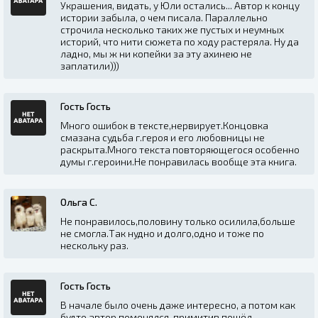
Украшения, видать, у Юли остались... Автор к концу
истории забыла, о чем писала. Параллельно
строчила несколько таких же пустых и неумных
историй, что нити сюжета по ходу растеряла. Ну да
ладно, мы ж ни копейки за эту ахинею не
заплатили)))
Гость Гость
Много ошибок в тексте,нервирует.Концовка
смазана судьба г.героя и его любовницы не
раскрыта.Много текста повторяющегося особенно
думы г.героини.Не понравилась вообще эта книга.
Ольга С.
Не понравилось,половину только осилила,больше
не смогла.Так нудно и долго,одно и тоже по
нескольку раз.
Гость Гость
В начале было очень даже интересно, а потом как
будто автор поменялся, примитив пошёл,