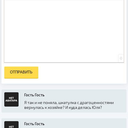
ВСТАВИТЬ СМАЙЛИК
ВСТАВКА СКРЫТОГО ТЕКСТА
ВСТАВКА ЦИТАТЫ
ВСТАВКА СПОЙЛЕРА
0
ОТПРАВИТЬ
Гость Гость
Я так и не поняла, шкатулка с драгоценностями
вернулась к хозяйке? И куда делась Юля?
Гость Гость