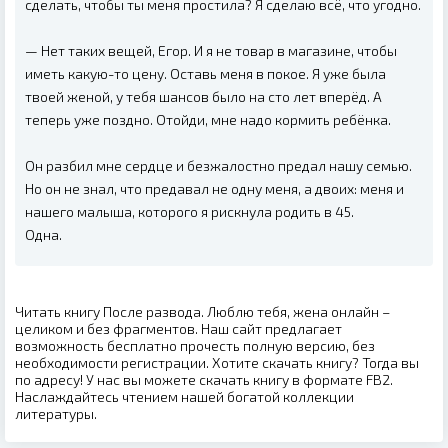
сделать, чтобы ты меня простила? Я сделаю всё, что угодно.
— Нет таких вещей, Егор. И я не товар в магазине, чтобы
иметь какую-то цену. Оставь меня в покое. Я уже была
твоей женой, у тебя шансов было на сто лет вперёд. А
теперь уже поздно. Отойди, мне надо кормить ребёнка.
Он разбил мне сердце и безжалостно предал нашу семью.
Но он не знал, что предавал не одну меня, а двоих: меня и
нашего малыша, которого я рискнула родить в 45.
Одна.‍
Читать книгу После развода. Люблю тебя, жена онлайн –
целиком и без фрагментов. Наш сайт предлагает
возможность бесплатно прочесть полную версию, без
необходимости регистрации. Хотите скачать книгу? Тогда вы
по адресу! У нас вы можете скачать книгу в формате FB2.
Наслаждайтесь чтением нашей богатой коллекции
литературы.