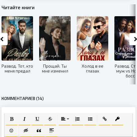
Читайте книги
Развод. Тот, кто
Прощай. Ты
Холод в ее
Развод. Ст
меня предал
мне изменил
глазах
муж vs Н
босс
КОММЕНТАРИЕВ (14)
ПОЛУЖИРНЫЙ
КУРСИВ
ПОДЧЕРКНУТЫЙ
ЗАЧЕРКНУТЫЙ
ВЫРАВНИВАНИЕ
НУМЕРОВАННЫЙ СПИСОК
МАРКИРОВАННЫЙ СПИ
ВСТАВИТЬ ССЫЛ
ВСТАВИТЬ