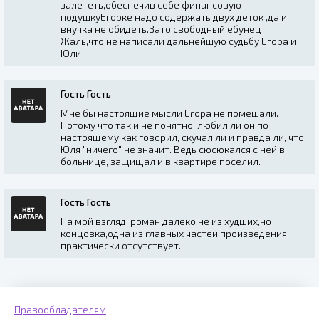
залететь,обеспечив себе финансовую
подушкуЕгорке надо содержать двух деток ,да и
внучка не обидеть.Зато свободный ебунец
Жаль,что не написали дальнейшую судьбу Егора и
Юли
Гость Гость
Мне бы настоящие мысли Егора не помешали.
Потому что так и не понятно, любил ли он по
настоящему как говорил, скучал ли и правда ли, что
Юля "ничего" не значит. Ведь сюсюкался с ней в
больнице, защищал и в квартире поселил.
Гость Гость
На мой взгляд, роман далеко не из худших,но
концовка,одна из главных частей произведения,
практически отсутствует.
Правообладателям