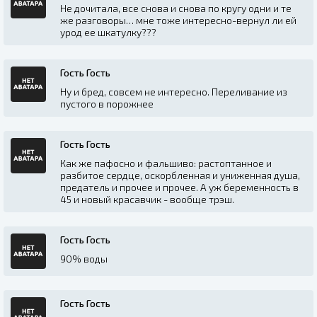
Не дочитала, все снова и снова по кругу одни и те
же разговоры… мне тоже интересно-вернул ли ей
урод ее шкатулку???
Гость Гость
Ну и бред, совсем не интересно. Переливание из
пустого в порожнее
Гость Гость
Как же пафосно и фальшиво: растоптанное и
разбитое сердце, оскорбленная и униженная душа,
предатель и прочее и прочее. А уж беременность в
45 и новый красавчик - вообще трэш.
Гость Гость
90% воды
Гость Гость