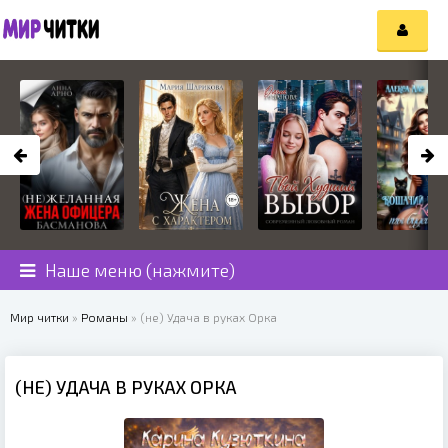
Наше меню (нажмите)
Мир читки
»
Романы
» (не) Удача в руках Орка
(НЕ) УДАЧА В РУКАХ ОРКА