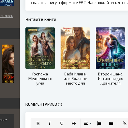
скачать книгу в формате FB2. Наслаждайтесь чте
езилась
Читайте книги
Госпожа
Баба Клава,
Второй шанс:
Медвежьего
или Злачное
Истинная для
угла
место для
Хранителя
попаданки
КОММЕНТАРИЕВ (1)
овые