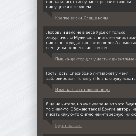
понравились втиснутые отрывки из якобы
пишущихся в текущем
Крепче виски. Слаще колы
Любовь и дело не в весе Худеют только
хирургически Мужиков с пивными животам
никто не осуждает,он же кошелек А ломовы
женщины полненькие—позор
Пышка-доктор для ушастых джентльме
Гость Гость, Спасибо,но литмаркет у меня
заблокирован Почему ? Не знаю Буду искать
Измена. Сын от любовницы
Еще не читала, но уже уверена, что это будет
то с чем-то. Обожаю такое! Другие авторы н
писать какую-то фигню неинтересную: ни с
Будет больно