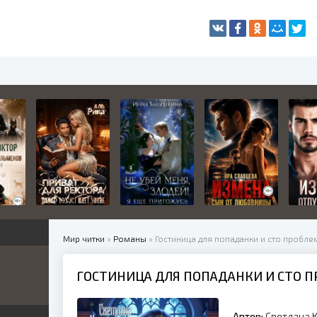
Мир читки
»
Романы
» Гостиница для попаданки и сто пробле
ГОСТИНИЦА ДЛЯ ПОПАДАНКИ И СТО П
жетные
ница
е
ные
Автор:
Светлана 