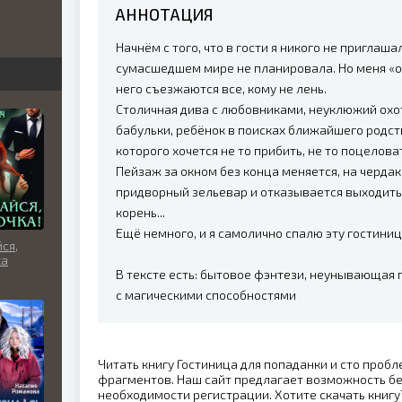
АННОТАЦИЯ
бви
Начнём с того, что в гости я никого не приглаша
вь
сумасшедшем мире не планировала. Но меня «о
него съезжаются все, кому не лень.
Столичная дива с любовниками, неуклюжий охо
бабульки, ребёнок в поисках ближайшего родст
льно
которого хочется не то прибить, не то поцелова
Пейзаж за окном без конца меняется, на чердак
придворный зельевар и отказывается выходить, 
корень...
Ещё немного, и я самолично спалю эту гостиниц
ся,
ка
В тексте есть: бытовое фэнтези, неунывающая 
с магическими способностями
Читать книгу Гостиница для попаданки и сто пробл
фрагментов. Наш сайт предлагает возможность бе
необходимости регистрации. Хотите скачать книгу?