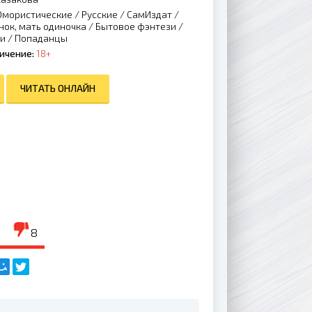
мористические
/
Русские
/
СамИздат
/
нок, мать одиночка
/
Бытовое фэнтези
/
зи
/
Попаданцы
ичение:
18+
ЧИТАТЬ ОНЛАЙН
8