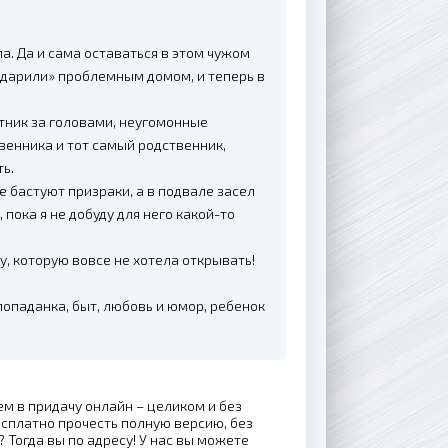
ла. Да и сама оставаться в этом чужом
дарили» проблемным домом, и теперь в
тник за головами, неугомонные
венника и тот самый родственник,
ть.
е бастуют призраки, а в подвале засел
пока я не добуду для него какой-то
у, которую вовсе не хотела открывать!
попаданка, быт, любовь и юмор, ребенок
ем в придачу онлайн – целиком и без
сплатно прочесть полную версию, без
 Тогда вы по адресу! У нас вы можете