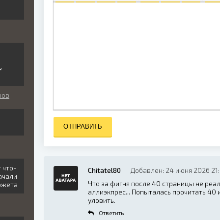
ПОЛУЖИРНЫЙ
КУРСИВ
ПОДЧЕРКНУТЫЙ
ЗАЧЕРКНУТЫЙ
ВЫРАВНИВАНИЕ
НУМЕРОВАННЫЙ
МАРКИРО
ВСТ
и
е
нов
ОТПРАВИТЬ
 что-
Chitatel80
Добавлен: 24 июня 2026 21
ачали
Что за фигня после 40 страницы не реал
южета
аллиэкпрес... Попыталась прочитать 40 и
уловить.
Ответить