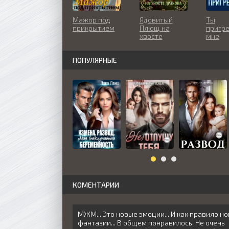
Мажор под
Ядовитый
Ты
прикрытием
Плющ на
пригр
хвосте
мне
дракона
ПОПУЛЯРНЫЕ
КОМЕНТАРИИ
МЖМ... Это новые эмоции... И как правило н
фантазии... В общем понравилось. Не очень