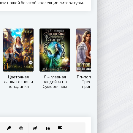
нием нашей богатой коллекции литературы.
Цветочная
Я – главная
Пп-попаданка.
лавка госпожи
злодейка на
Пресс для
попаданки
Сумеречном
принцесс
Отборе?